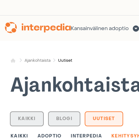
Siirry
sisältöön
Kansainvälinen adoptio
Uutiset
Ajankohtaista
Ajankohtaist
KAIKKI
BLOGI
UUTISET
KAIKKI
ADOPTIO
INTERPEDIA
KEHITYSY