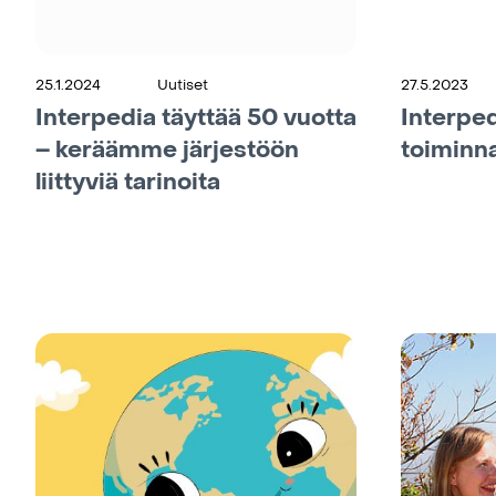
25.1.2024
Uutiset
27.5.2023
Interpedia täyttää 50 vuotta
Interped
– keräämme järjestöön
toiminna
liittyviä tarinoita