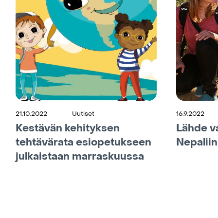
21.10.2022
Uutiset
16.9.2022
Kestävän kehityksen
Lähde v
tehtävärata esiopetukseen
Nepaliin
julkaistaan marraskuussa