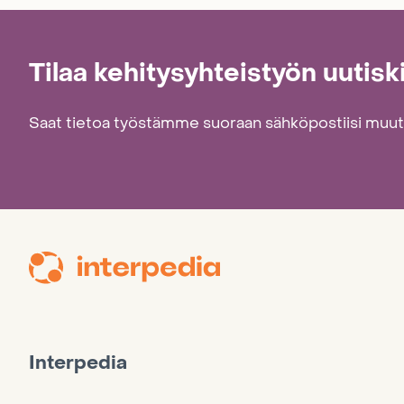
i
e
Tilaa kehitysyhteistyön uutisk
n
Saat tietoa työstämme suoraan sähköpostiisi muu
s
i
v
u
t
u
Interpedia