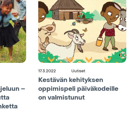
17.3.2022
Uutiset
Kestävän kehityksen
jeluun –
oppimispeli päiväkodeille
tta
on valmistunut
nketta