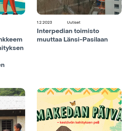
1.2.2023
Uutiset
Interpedian toimisto
ankkeem
muuttaa Länsi-Pasilaan
hityksen
en