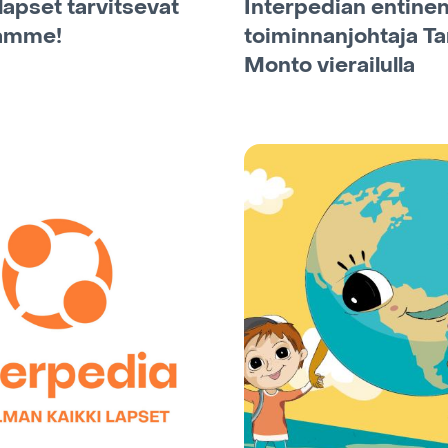
lapset tarvitsevat
Interpedian entine
uamme!
toiminnanjohtaja Ta
Monto vierailulla