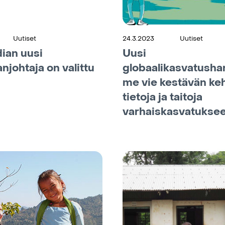
Uutiset
24.3.2023
Uutiset
ian uusi
Uusi
njohtaja on valittu
globaalikasvatush
me vie kestävän ke
tietoja ja taitoja
varhaiskasvatukse