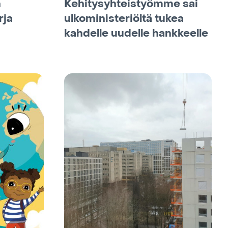
n
Kehitysyhteistyömme sai
rja
ulkoministeriöltä tukea
kahdelle uudelle hankkeelle