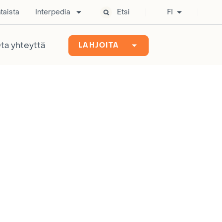
taista
Interpedia
Etsi
FI
ta yhteyttä
LAHJOITA