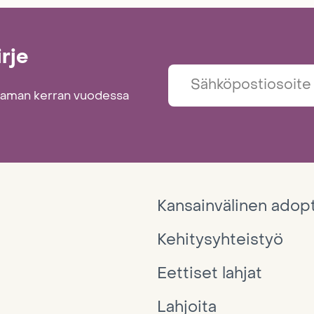
irje
taman kerran vuodessa
Kansainvälinen adop
Kehitysyhteistyö
Eettiset lahjat
Lahjoita