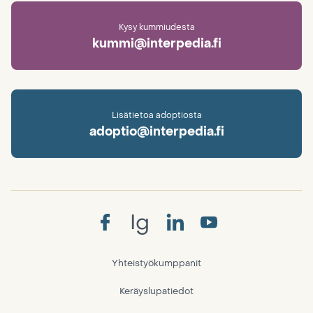
Kysy kummiudesta
kummi@interpedia.fi
Lisätietoa adoptiosta
adoptio@interpedia.fi
Ig
Yhteistyökumppanit
Keräyslupatiedot