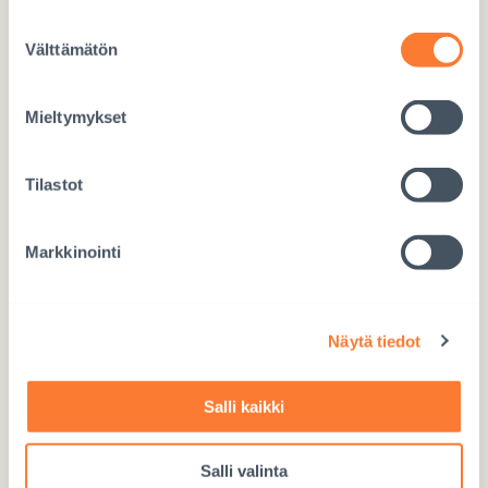
Suostumuksen
Välttämätön
valinta
Mieltymykset
Interpedia
Maistraatinportti 4 A
Tilastot
00240 Helsinki
Markkinointi
Toimisto
040 860 9264, ma–to 10–15, pe 10–12
Näytä tiedot
Kansainvälinen adoptio
Salli kaikki
Kehitysyhteistyö
Salli valinta