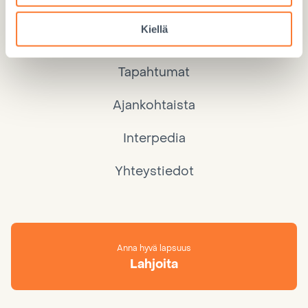
Eettiset lahjat
Kiellä
Lahjoita
Tapahtumat
Ajankohtaista
Interpedia
Yhteystiedot
Anna hyvä lapsuus
Lahjoita