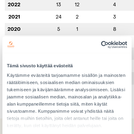
2022
13
12
4
2021
24
2
3
2020
5
1
8
2019
23
3
1
9
2018
10
6
2
6
2017
20
5
4
8
Tämä sivusto käyttää evästeitä
Käytämme evästeitä tarjoamamme sisällön ja mainosten
2016
13
5
4
9
räätälöimiseen, sosiaalisen median ominaisuuksien
tukemiseen ja kävijämäärämme analysoimiseen. Lisäksi
Saapuneet lapset 1985_2015 Interpedia
Lataa
jaamme sosiaalisen median, mainosalan ja analytiikka-
alan kumppaneillemme tietoja siitä, miten käytät
sivustoamme. Kumppanimme voivat yhdistää näitä
tietoja muihin tietoihin, joita olet antanut heille tai joita on
kerätty, kun olet käyttänyt heidän palvelujaan.