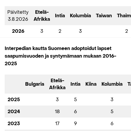
Päivitetty
Etelä-
Intia
Kolumbia
Taiwan
Thaim
3.8.2026
Afrikka
2026
3
2
3
2
Interpedian kautta Suomeen adoptoidut lapset
saapumisvuoden ja syntymämaan mukaan 2016-
2025
Etelä-
Bulgaria
Intia
Kiina
Kolumbia
T
Afrikka
2025
3
5
3
2024
18
6
5
2023
17
9
6