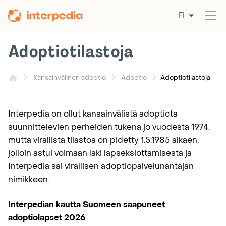
Siirry
FI
sisältöön
Av
val
Adoptiotilastoja
Adoptiotilastoja
Kansainvälinen adoptio
Adoptio
Interpedia on ollut kansainvälistä adoptiota
suunnittelevien perheiden tukena jo vuodesta 1974,
mutta virallista tilastoa on pidetty 1.5.1985 alkaen,
jolloin astui voimaan laki lapseksiottamisesta ja
Interpedia sai virallisen adoptiopalvelunantajan
nimikkeen.
Interpedian kautta Suomeen saapuneet
adoptiolapset 2026