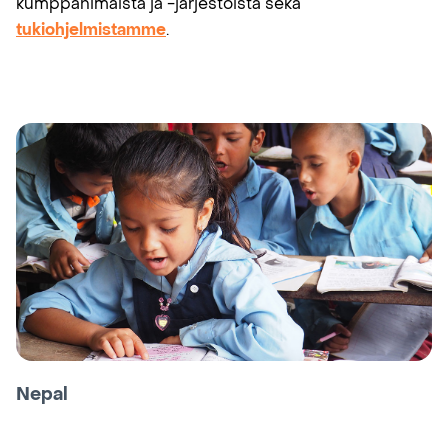
kumppanimaista ja -järjestöistä sekä
tukiohjelmistamme
.
Nepal