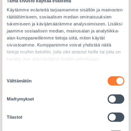
Tämä sivusto käyttää evästeitä
Tule kummiksi
Käytämme evästeitä tarjoamamme sisällön ja mainosten
räätälöimiseen, sosiaalisen median ominaisuuksien
Kummina muutat kummilapsen elämän ja
tukemiseen ja kävijämäärämme analysoimiseen. Lisäksi
jaamme sosiaalisen median, mainosalan ja analytiikka-
mahdollistat koulunkäynnin, turvallisen
alan kumppaneillemme tietoja siitä, miten käytät
lapsuuden sekä perheelle riittävän
sivustoamme. Kumppanimme voivat yhdistää näitä
toimeentulon. Tukesi hyödyttää koko yhteisöä
tietoja muihin tietoihin, joita olet antanut heille tai joita on
ja saat säännöllisesti kuulumisia
kerätty, kun olet käyttänyt heidän palvelujaan.
kummilapseltasi.
Suostumuksen
Välttämätön
valinta
RYHDY KUMMIKSI
Mieltymykset
Tilastot
Eettiset lahjat