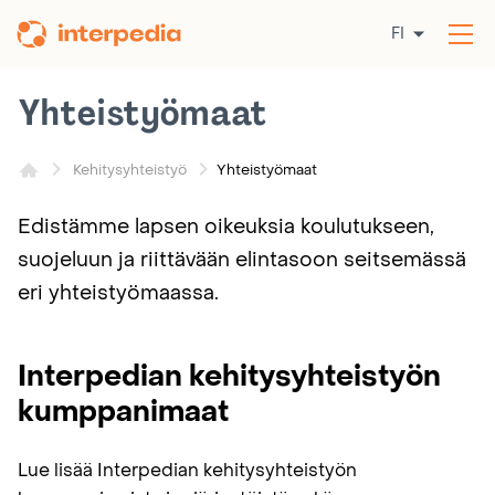
Siirry
FI
sisältöön
Av
val
Yhteistyömaat
Yhteistyömaat
Kehitysyhteistyö
Edistämme lapsen oikeuksia koulutukseen,
suojeluun ja riittävään elintasoon seitsemässä
eri yhteistyömaassa.
Interpedian kehitysyhteistyön
kumppanimaat
Lue lisää Interpedian kehitysyhteistyön