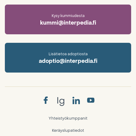
Kysy kummiudesta
kummi@interpedia.fi
Lisätietoa adoptiosta
adoptio@interpedia.fi
Ig
Yhteistyökumppanit
Keräyslupatiedot