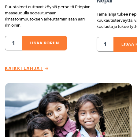
Nepal
Puuntaimet auttavat köyhiä perheitä Etiopian
maaseudulla sopeutumaan
Tämä lahja tukee nepa
ilmastonmuutoksen aiheuttamiin sään ääri-
kuukautisterveyttä, 
ilmiöihin.
koulusta ja tukee tyt
LISÄÄ KORIIN
LISÄÄ 
Puuntaimia
Kuukautissuojia
Etiopiaan
koulutytöille,
määrä
Nepal
määrä
KAIKKI LAHJAT