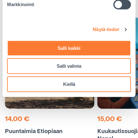
Seuraava
Markkinointi
näkymä
karusellissa
Näytä tiedot
Salli kaikki
Salli valinta
Kiellä
14,00
€
15,00
€
Puuntaimia Etiopiaan
Kuukautissuojia