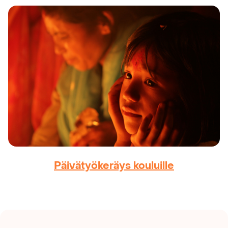
Päivätyökeräys kouluille