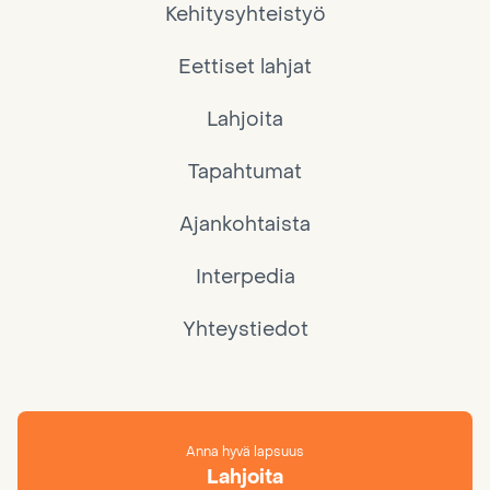
Kehitysyhteistyö
Eettiset lahjat
Lahjoita
Tapahtumat
Ajankohtaista
Interpedia
Yhteystiedot
Anna hyvä lapsuus
Lahjoita