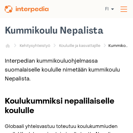
Siirry
FI
sisältöön
Av
val
Kummikoulu Nepalista
Kummikoulu Nepalista
Kehitysyhteistyö
Kouluille ja kasvattajille
Interpedian kummikouluohjelmassa
suomalaiselle koululle nimetään kummikoulu
Nepalista.
Koulukummiksi nepalilaiselle
koululle
Globaali yhteisvastuu toteutuu koulukummiuden