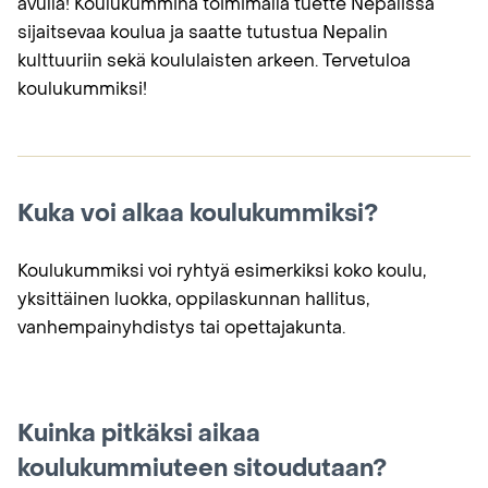
avulla! Koulukummina toimimalla tuette Nepalissa
sijaitsevaa koulua ja saatte tutustua Nepalin
kulttuuriin sekä koululaisten arkeen. Tervetuloa
koulukummiksi!
Kuka voi alkaa koulukummiksi?
Koulukummiksi voi ryhtyä esimerkiksi koko koulu,
yksittäinen luokka, oppilaskunnan hallitus,
vanhempainyhdistys tai opettajakunta.
Kuinka pitkäksi aikaa
koulukummiuteen sitoudutaan?