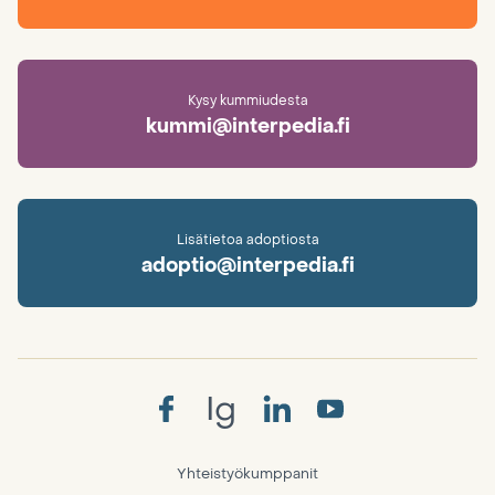
Kysy kummiudesta
kummi@interpedia.fi
Lisätietoa adoptiosta
adoptio@interpedia.fi
Ig
Yhteistyökumppanit