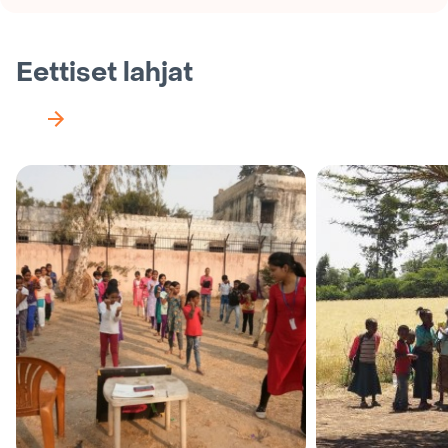
Eettiset lahjat
Seuraava
näkymä
karusellissa