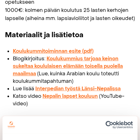
opetukseen
1000€: kolmen päivän koulutus 25 lasten kerhojen
lapselle (aiheina mm. lapsiavioliitot ja lasten oikeudet)
Materiaalit ja lisätietoa
Koulukummitoiminnan esite (pdf)
Blogikirjoitus:
Koulukummius tarjoaa keinon
sukeltaa koululaisen elämään toisella puolella
maailmaa
(Lue, kuinka Arabian koulu toteutti
koulukummitapahtuman)
Lue lisää
Interpedian työstä Länsi-Nepalissa
Katso video
Nepalin lapset kouluun
(YouTube-
video)