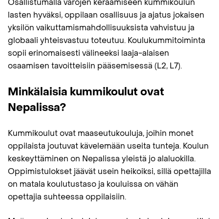
Osallistumalla varojen keräämiseen kummikoulun
lasten hyväksi, oppilaan osallisuus ja ajatus jokaisen
yksilön vaikuttamismahdollisuuksista vahvistuu ja
globaali yhteisvastuu toteutuu. Koulukummitoiminta
sopii erinomaisesti välineeksi laaja-alaisen
osaamisen tavoitteisiin pääsemisessä (L2, L7).
Minkälaisia kummikoulut ovat
Nepalissa?
Kummikoulut ovat maaseutukouluja, joihin monet
oppilaista joutuvat kävelemään useita tunteja. Koulun
keskeyttäminen on Nepalissa yleistä jo alaluokilla.
Oppimistulokset jäävät usein heikoiksi, sillä opettajilla
on matala koulutustaso ja kouluissa on vähän
opettajia suhteessa oppilaisiin.