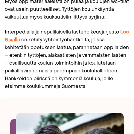
Myös oppimateriaaleista on pulaa ja koulujen wc-tilat
ovat usein puutteelliset. Tyttöjen koulunkäyntiä
vaikeuttaa myös kuukautisiin liittyvä syrjintä.
Interpedialla ja nepalilaisella lastenoikeusjärjestö
Loo
Nivalla
on kehitysyhteistyöhankkeita, joissa
kehitetään opetuksen laatua, parannetaan oppilaiden
– etenkin tyttöjen, alakastisten ja vammaisten lasten
– osallisuutta koulun toimintoihin ja koulutetaan
paikallisviranomaisia parempaan kouluhallintoon.
Hankkeiden piirissä on kymmeniä kouluja, joille
etsimme koulukummeja Suomesta.