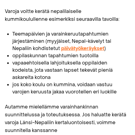
Varoja voitte kerätä nepalilaiselle
kummikoulullenne esimerkiksi seuraavilla tavoilla:
Teemapäivien ja varainkeruutapahtumien
järjestäminen (myyjäiset, Nepal-kävelyt tai
Nepaliin kohdistetut
päivätyökeräykset
)
oppilaskunnan tapahtumien tuotoilla
vapaaehtoisella lahjoituksella oppilaiden
kodeista, jota vastaan lapset tekevät pieniä
askareita kotona
jos koko koulu on kummina, voidaan vastuu
varojen keruusta jakaa vuorotellen eri luokille
Autamme mielellämme varainhankinnan
suunnittelussa ja toteutuksessa. Jos haluatte kerätä
varoja Länsi-Nepaliin kertaluontoisesti, voimme
suunnitella kanssanne