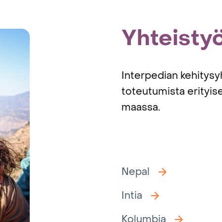
Yhteisty
Interpedian kehitysy
toteutumista erityis
maassa.
Nepal
Intia
Kolumbia