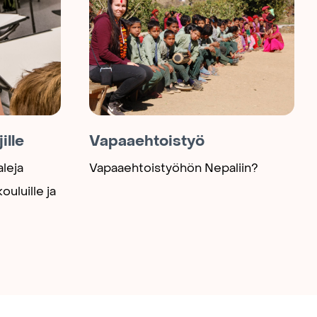
ille
Vapaaehtoistyö
leja
Vapaaehtoistyöhön Nepaliin?
ouluille ja