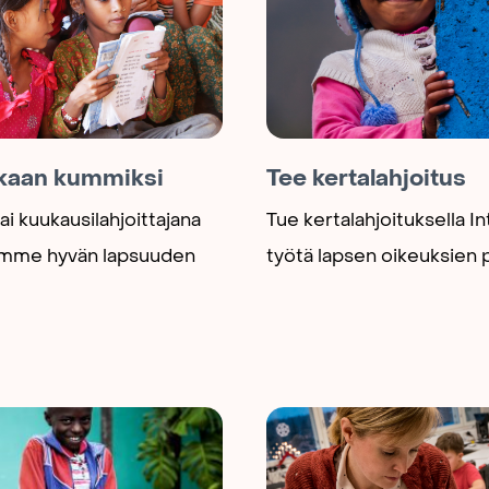
kaan kummiksi
Tee kertalahjoitus
i kuukausilahjoittajana
Tue kertalahjoituksella I
ämme hyvän lapsuuden
työtä lapsen oikeuksien 