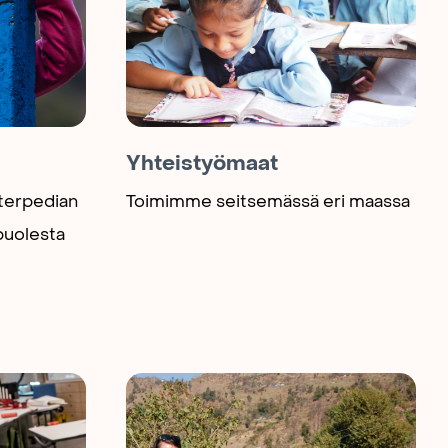
Yhteistyömaat
nterpedian
Toimimme seitsemässä eri maassa
puolesta