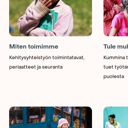
Miten toimimme
Tule mu
Kehitysyhteistyön toimintatavat,
Kummina ta
periaatteet ja seuranta
tuet työt
puolesta