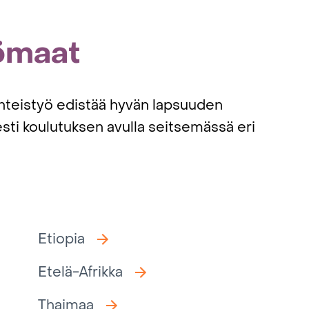
ömaat
hteistyö edistää hyvän lapsuuden
esti koulutuksen avulla seitsemässä eri
Etiopia
Etelä-Afrikka
Thaimaa