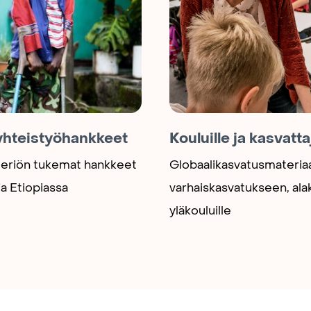
yhteistyöhankkeet
Kouluille ja kasvattaj
teriön tukemat hankkeet
Globaalikasvatusmateriaa
ja Etiopiassa
varhaiskasvatukseen, alak
yläkouluille