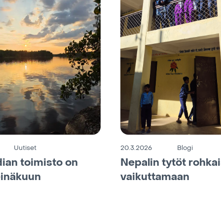
Uutiset
20.3.2026
Blogi
ian toimisto on
Nepalin tytöt rohka
einäkuun
vaikuttamaan