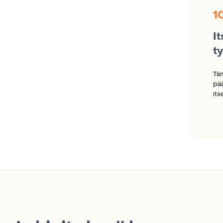
1
I
ty
Täm
pä
its