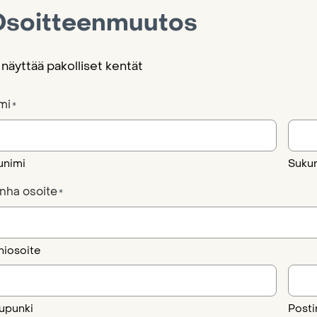
soitteenmuutos
 näyttää pakolliset kentät
mi
*
unimi
Suku
nha osoite
*
hiosoite
upunki
Post