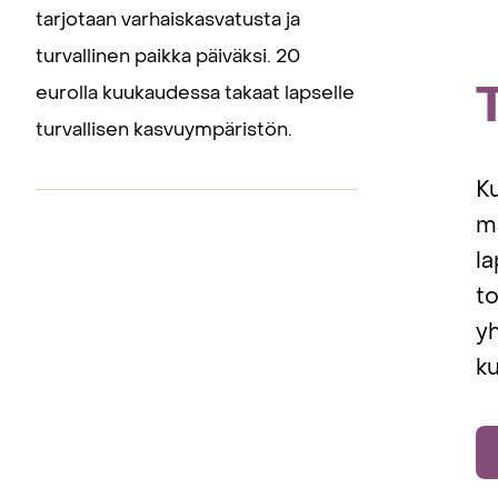
tarjotaan varhaiskasvatusta ja
turvallinen paikka päiväksi. 20
eurolla kuukaudessa takaat lapselle
turvallisen kasvuympäristön.
K
ma
la
t
yh
k