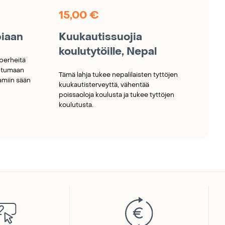
15,00
€
piaan
Kuukautissuojia
koulutytöille, Nepal
perheitä
utumaan
Tämä lahja tukee nepalilaisten tyttöjen
miin sään
kuukautisterveyttä, vähentää
poissaoloja koulusta ja tukee tyttöjen
koulutusta.