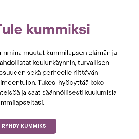
Tule kummiksi
ummina muutat kummilapsen elämän ja
hdollistat koulunkäynnin, turvallisen
psuuden sekä perheelle riittävän
oimeentulon. Tukesi hyödyttää koko
teisöä ja saat säännöllisesti kuulumisia
ummilapseltasi.
RYHDY KUMMIKSI