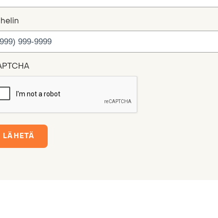
helin
APTCHA
LÄHETÄ