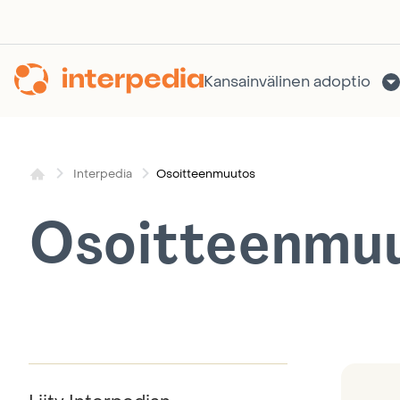
Siirry
sisältöön
Kansainvälinen adoptio
Osoitteenmuutos
Interpedia
Osoitteenmu