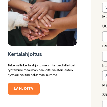
Ma
Uu
Lä
Kertalahjoitus
Tekemällä kertalahjoituksen Interpedialle tuet
Ka
työtämme maailman haavoittuvaisten lasten
hyväksi. Valitse haluamasi summa.
Ma
LAHJOITA
Sä