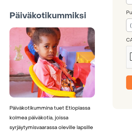
Pu
Päiväkotikummiksi
C
Päiväkotikummina tuet Etiopiassa
kolmea päiväkotia, joissa
syrjäytymisvaarassa oleville lapsille