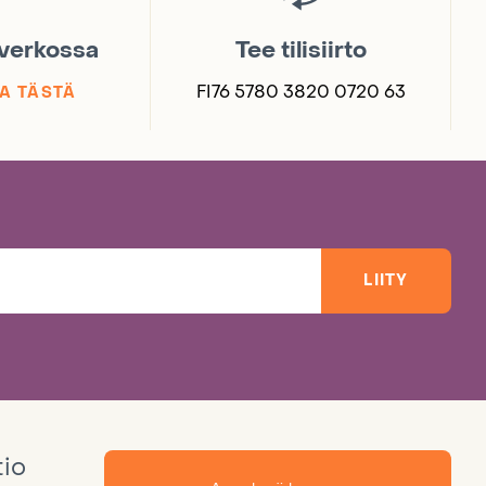
 verkossa
Tee tilisiirto
FI76 5780 3820 0720 63
A TÄSTÄ
LIITY
tio