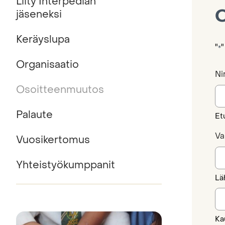
Liity Interpedian
O
jäseneksi
Keräyslupa
"
"
*
Organisaatio
Ni
Osoitteenmuutos
Palaute
Et
Va
Vuosikertomus
Yhteistyökumppanit
Lä
Ka