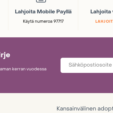
Lahjoita Mobile Payllä
Lahjoita
Käytä numeroa 97717
LAHJOIT
irje
taman kerran vuodessa
Kansainvälinen adop