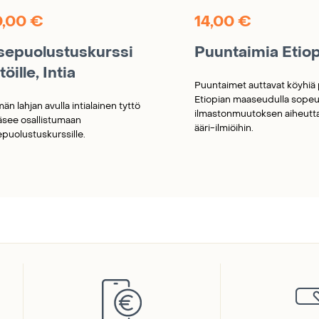
0,00
€
14,00
€
tsepuolustuskurssi
Puuntaimia Etio
töille, Intia
Puuntaimet auttavat köyhiä 
Etiopian maaseudulla sope
än lahjan avulla intialainen tyttö
ilmastonmuutoksen aiheutta
äsee osallistumaan
ääri-ilmiöihin.
epuolustuskurssille.