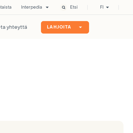
taista
Interpedia
Etsi
FI
ta yhteyttä
LAHJOITA