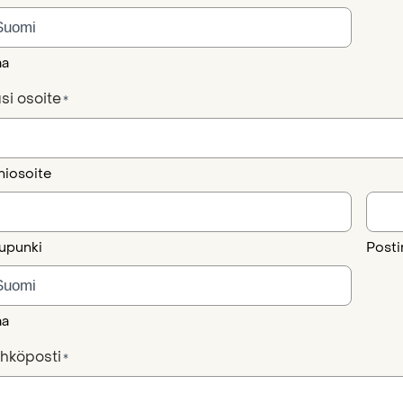
a
si osoite
*
hiosoite
upunki
Post
a
hköposti
*