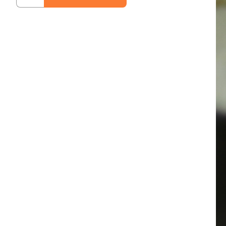
vammaiselle
lapselle,
Nepal
määrä