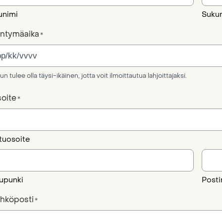
unimi
Suku
ntymäaika
*
un tulee olla täysi-ikäinen, jotta voit ilmoittautua lahjoittajaksi.
oite
*
tuosoite
upunki
Post
hköposti
*