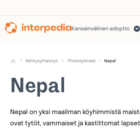
Siirry
sisältöön
Kansainvälinen adoptio
Nepal
Kehitysyhteistyö
Yhteistyömaat
Nepal
Nepal on yksi maailman köyhimmistä maista
ovat tytöt, vammaiset ja kastittomat lapset