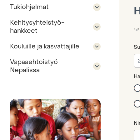
Tukiohjelmat
H
Kehitysyhteistyö­
hankkeet
"
"
*
Kouluille ja kasvattajille
Su
Vapaaehtoistyö
Nepalissa
Ha
Ni