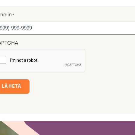
helin
*
APTCHA
LÄHETÄ