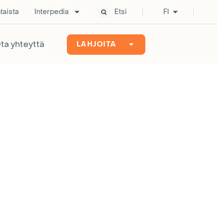
taista
Interpedia
Etsi
FI
ta yhteyttä
LAHJOITA