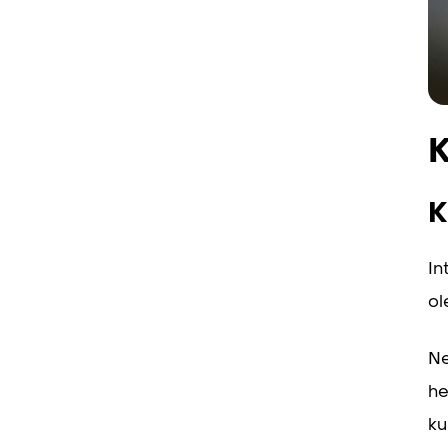
K
K
In
ol
Ne
he
ku