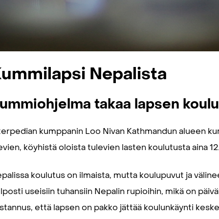
ummilapsi Nepalista
ummiohjelma takaa lapsen koulu
terpedian kumppanin Loo Nivan Kathmandun alueen ku
evien, köyhistä oloista tulevien lasten koulutusta aina 12.
palissa koulutus on ilmaista, mutta koulupuvut ja välin
lposti useisiin tuhansiin Nepalin rupioihin, mikä on päiv
stannus, että lapsen on pakko jättää koulunkäynti keske