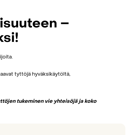
aisuuteen –
ksi!
joita.
aavat tyttöjä hyväksikäytöltä,
yttöjen tukeminen vie yhteisöjä ja koko