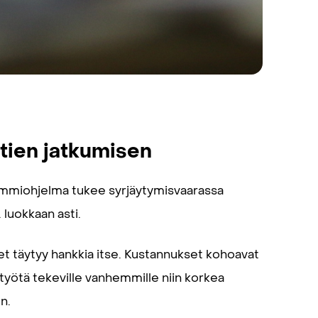
tien jatkumisen
mmiohjelma tukee syrjäytymisvaarassa
 luokkaan asti.
eet täytyy hankkia itse. Kustannukset kohoavat
ätyötä tekeville vanhemmille niin korkea
n.