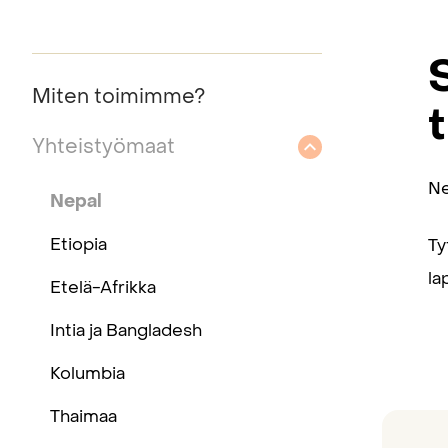
Miten toimimme?
Yhteistyömaat
Ne
Nepal
Etiopia
Ty
la
Etelä-Afrikka
Intia ja Bangladesh
Kolumbia
Thaimaa