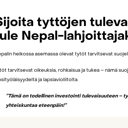
Sijoita tyttöjen tulev
tule Nepal-lahjoittaja
palin heikossa asemassa olevat tytöt tarvitsevat suojeli
töt tarvitsevat oikeuksia, rohkaisua ja tukea – nämä suoj
psityöläisyydeltä ja lapsiavioliitolta.
”Tämä on todellinen investointi tulevaisuuteen – t
yhteiskuntaa eteenpäin!”