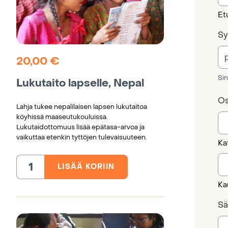
Et
Sy
20,00
€
Sin
Lukutaito lapselle, Nepal
Os
Lahja tukee nepalilaisen lapsen lukutaitoa
köyhissä maaseutukouluissa.
Lukutaidottomuus lisää epätasa-arvoa ja
vaikuttaa etenkin tyttöjen tulevaisuuteen.
Ka
LISÄÄ KORIIN
Lukutaito
lapselle,
Nepal
Ka
määrä
Sä