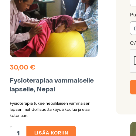
Pu
C
30,00
€
Fysioterapiaa vammaiselle
lapselle, Nepal
Fysioterapia tukee nepalilaisen vammaisen
lapsen mahdollisuutta käydä koulua ja elää
kotonaan.
LISÄÄ KORIIN
Fysioterapiaa