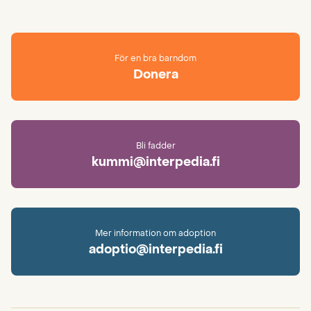
För en bra barndom
Donera
Bli fadder
kummi@interpedia.fi
Mer information om adoption
adoptio@interpedia.fi