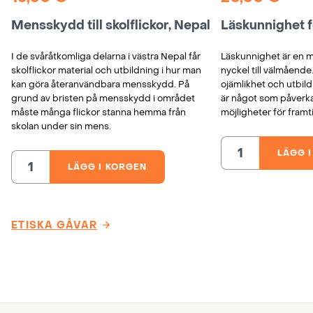
Mensskydd till skolflickor, Nepal
Läskunnighet f
I de svåråtkomliga delarna i västra Nepal får
Läskunnighet är en m
skolflickor material och utbildning i hur man
nyckel till välmående
kan göra återanvändbara mensskydd. På
ojämlikhet och utbild
grund av bristen på mensskydd i området
är något som påverkar
måste många flickor stanna hemma från
möjligheter för framt
skolan under sin mens.
LÄGG 
Läskunnighet
för
LÄGG I KORGEN
Mensskydd
barn,
till
Nepal
skolflickor,
mängd
Nepal
mängd
ETISKA GÅVAR