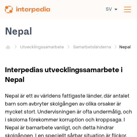
Hoppa
SV
till
Öp
innehållet
me
Nepal
Nepal
Utvecklingssamarbete
Samarbetsländerna
Interpedias utvecklingssamarbete i
Nepal
Nepal är ett av världens fattigaste länder, där antalet
barn som avbryter skolgången av olika orsaker är
mycket stort. Undervisningen är ofta undermålig, och
i skolorna förekommer korruption och kroppsaga. I
Nepal är barnarbete vanligt, och detta hindrar
skolgången. I en speciellt sårbar situation är flickor,