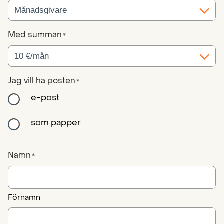
Med summan
*
Jag vill ha posten
*
e-post
som papper
Namn
*
Förnamn