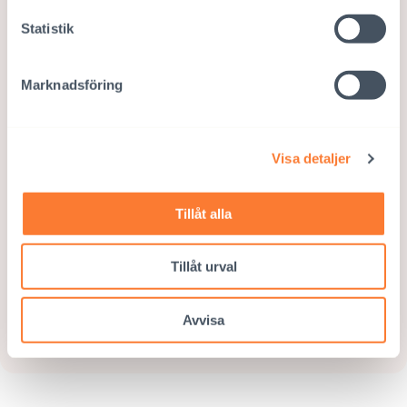
Statistik
Marknadsföring
Bli fadder
Visa detaljer
Vi arbetar för en bra barndom i Bangladesh,
Tillåt alla
Colombia, Etiopien, Indien, Nepal, Sydafrika
och Thailand.
Tillåt urval
BLI FADDER
Avvisa