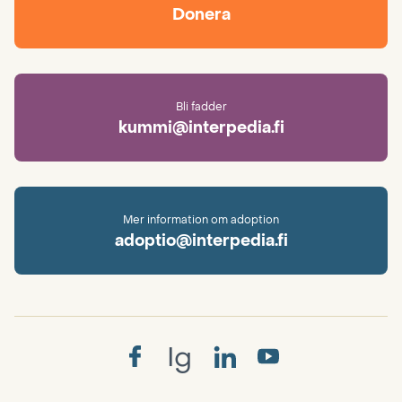
Donera
Bli fadder
kummi@interpedia.fi
Mer information om adoption
adoptio@interpedia.fi
Ig