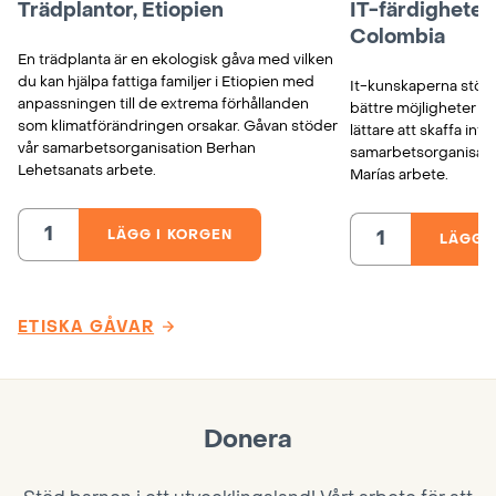
Trädplantor, Etiopien
IT-färdigheter f
Colombia
En trädplanta är en ekologisk gåva med vilken
du kan hjälpa fattiga familjer i Etiopien med
It-kunskaperna stöder
anpassningen till de extrema förhållanden
bättre möjligheter at
som klimatförändringen orsakar. Gåvan stöder
lättare att skaffa in
vår samarbetsorganisation Berhan
samarbetsorganisatio
Lehetsanats arbete.
Marías arbete.
LÄGG I KORGEN
LÄGG 
Trädplantor,
IT-
Etiopien
färdigheter
mängd
för
flickor,
Colombia
mängd
ETISKA GÅVAR
Donera