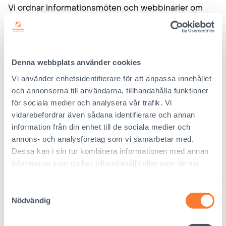
Vi ordnar informationsmöten och webbinarier om
adoptionens eftertjänster och dess möjligheter för
adopterade och adoptivfamiljer.
Denna webbplats använder cookies
Adoptionens eftertjänster i
Vi använder enhetsidentifierare för att anpassa innehållet
Interpedia
och annonserna till användarna, tillhandahålla funktioner
för sociala medier och analysera vår trafik. Vi
vidarebefordrar även sådana identifierare och annan
Du kan reservera tid för ett möte på kontoret
information från din enhet till de sociala medier och
eller ett Teams-möte:
annons- och analysföretag som vi samarbetar med.
telefon/Whatsapp
Dessa kan i sin tur kombinera informationen med annan
information som du har tillhandahållit eller som de har
050 336 6661
samlat in när du har använt deras tjänster.
jalkipalvelu@interpedia.fi
Samtyckesval
Nödvändig