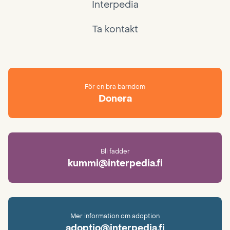
Interpedia
Ta kontakt
För en bra barndom
Donera
Bli fadder
kummi@interpedia.fi
Mer information om adoption
adoptio@interpedia.fi