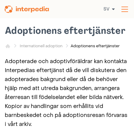
Hoppa
SV
till
Öp
innehållet
me
Adoptionens eftertjänster
Adoptionens eftertjänster
Internationell adoption
Adopterade och adoptivföräldrar kan kontakta
Interpedias eftertjänst då de vill diskutera den
adopterades bakgrund eller då de behöver
hjälp med att utreda bakgrunden, arrangera
återresan till födelselandet eller bilda nätverk.
Kopior av handlingar som erhållits vid
barnbeskedet och på adoptionsresan förvaras
i vårt arkiv.