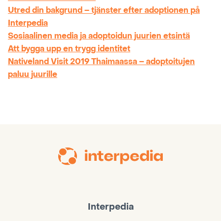
Utred din bakgrund – tjänster efter adoptionen på
Interpedia
Sosiaalinen media ja adoptoidun juurien etsintä
Att bygga upp en trygg identitet
Nativeland Visit 2019 Thaimaassa – adoptoitujen
paluu juurille
Interpedia