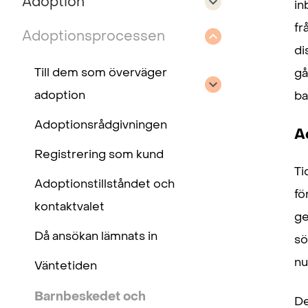
Adoption
in
fr
Adoptionsprocessen
di
Till dem som överväger
gå
adoption
ba
Adoptionsrådgivningen
A
Registrering som kund
Ti
Adoptionstillståndet och
fö
kontaktvalet
ge
Då ansökan lämnats in
sö
nu
Väntetiden
Barnbeskedet och
De