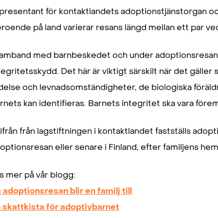
presentant för kontaktlandets adoptionstjänstorgan oc
roende på land varierar resans längd mellan ett par ve
samband med barnbeskedet och under adoptionsresan ä
tegritetsskydd. Det här är viktigt särskilt när det gäl
delse och levnadsomständigheter, de biologiska föräldr
rnets kan identifieras. Barnets integritet ska vara före
ifrån från lagstiftningen i kontaktlandet fastställs ado
optionsresan eller senare i Finland, efter familjens he
s mer på vår blogg:
 adoptionsresan blir en familj till
 skattkista för adoptivbarnet