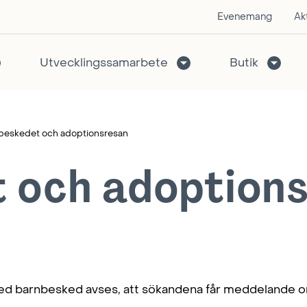
Evenemang
Akt
Utvecklingssamarbete
Butik
beskedet och adoptionsresan
 och adoption
d barnbesked avses, att sökandena får meddelande om