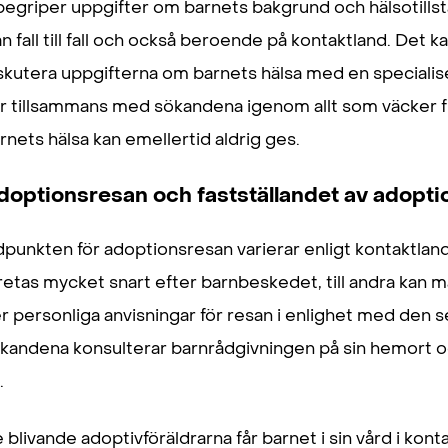
begriper uppgifter om barnets bakgrund och hälsotillstån
ån fall till fall och också beroende på kontaktland. Det k
skutera uppgifterna om barnets hälsa med en specialis
r tillsammans med sökandena igenom allt som väcker fr
rnets hälsa kan emellertid aldrig ges.
doptionsresan och fastställandet av adopt
dpunkten för adoptionsresan varierar enligt kontaktland
retas mycket snart efter barnbeskedet, till andra kan m
r personliga anvisningar för resan i enlighet med den 
kandena konsulterar barnrådgivningen på sin hemort o
.
 blivande adoptivföräldrarna får barnet i sin vård i kont