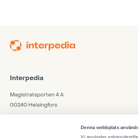
Interpedia
Magistratsporten 4 A
00240 Helsingfors
Kontor
Denna webbplats använde
040 860 9264, må–to 10–15, fre 10–12
Vi använder enhetsidentifie