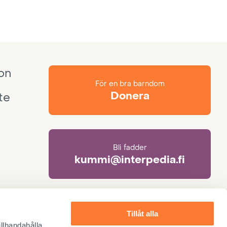
ion
För en bra barndom
Donera
te
Bli fadder
kummi@interpedia.fi
Mer information om adoption
Tillåt alla
adoptio@interpedia.fi
illhandahålla