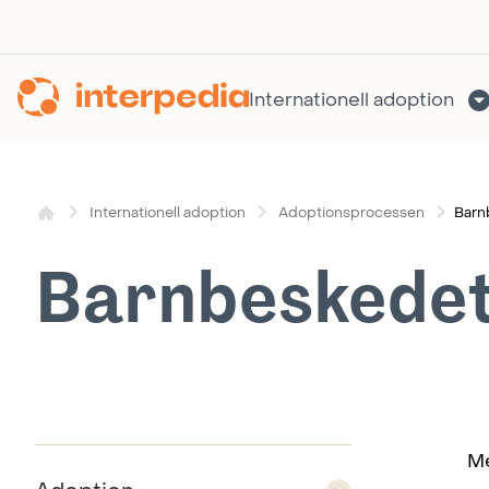
Hoppa
till
innehållet
Internationell adoption
Barn
Internationell adoption
Adoptionsprocessen
Barnbeskedet
Me