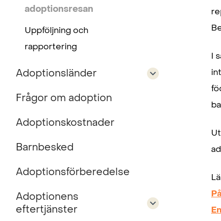
adoptionsresan
re
Be
Uppföljning och
rapportering
I 
Adoptionsländer
in
fö
Frågor om adoption
ba
Adoptionskostnader
Ut
Barnbesked
ad
Adoptionsförberedelse
Lä
På
Adoptionens
eftertjänster
En