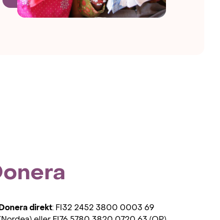
onera
Donera direkt
: FI32 2452 3800 0003 69
(Nordea) eller FI76 5780 3820 0720 63 (OP)