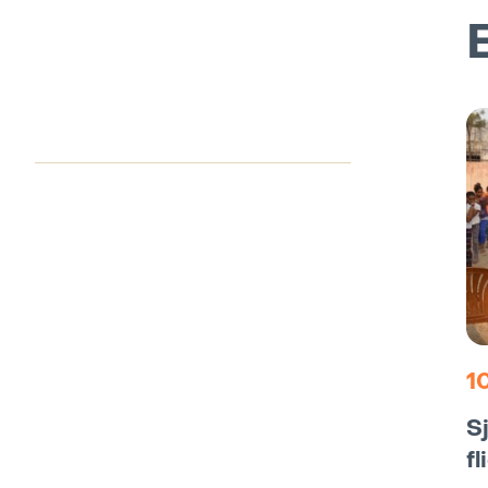
1
S
fl