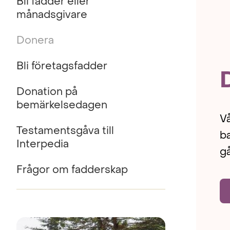
Bli fadder eller
månadsgivare
Donera
Bli företagsfadder
Donation på
bemärkelsedagen
Vå
Testamentsgåva till
b
Interpedia
gå
Frågor om fadderskap