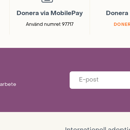
Donera via MobilePay
Donera 
Använd numret 97717
DONER
marbete