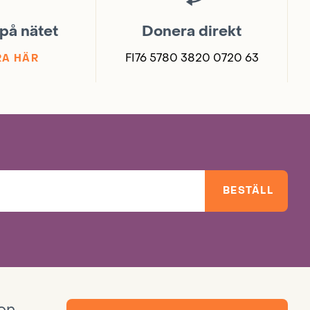
på nätet
Donera direkt
FI76 5780 3820 0720 63
A HÄR
BESTÄLL