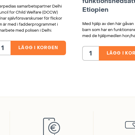
funktionsnedsätt
erpedias samarbetspartner Delhi
Etiopien
ncil for Child Welfare (DCCW)
nar självförsvarskurser för flickor
Med hjälp av den här gåvan 
m är med i fadderprogrammet i
barn som har en funktionsn
arbete med polisen i Delhi.
med de hjälpmedlen hon/ha
LÄGG I KORGEN
Självförsvarskurs
LÄGG I KO
för
Hjälpmedel
flickor,
för
Indien
barn
mängd
med
funktionsnedsättning,
Etiopien
mängd