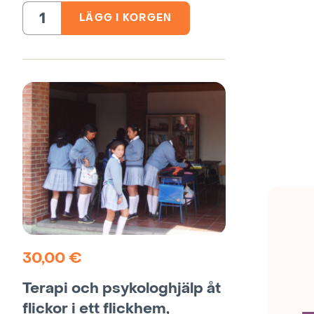
LÄGG I KORGEN
Trädplantor,
Etiopien
mängd
30,00
€
Terapi och psykologhjälp åt
flickor i ett flickhem,