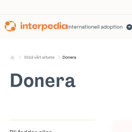
Hoppa
till
innehållet
Internationell adoption
Donera
Stöd vårt arbete
Donera