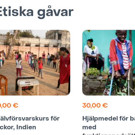
Etiska gåvar
0,00
€
30,00
€
jälvförsvarskurs för
Hjälpmedel för b
ickor, Indien
med