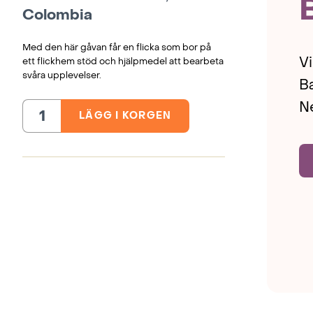
Colombia
Med den här gåvan får en flicka som bor på
Vi
ett flickhem stöd och hjälpmedel att bearbeta
svåra upplevelser.
Ba
Ne
LÄGG I KORGEN
Terapi
och
psykologhjälp
åt
flickor
i
ett
flickhem,
Colombia
mängd