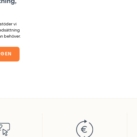
ning,
stöder vi
edsättning
n behöver.
RGEN