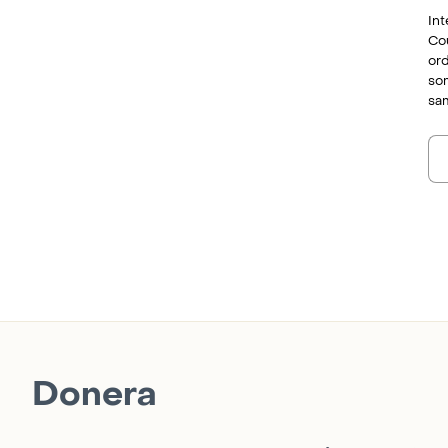
Int
Cou
ord
so
sam
Donera