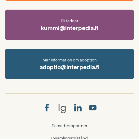
Bli fadder
kummi@interpedia.fi
Mer information om adoption
adoptio@interpedia.fi
Ig
Samarbetspartner
Insamlingstillstånd