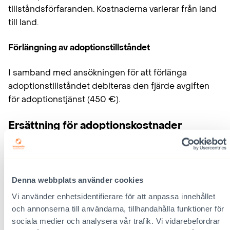
tillståndsförfaranden. Kostnaderna varierar från land
till land.
Förlängning av adoptionstillståndet
I samband med ansökningen för att förlänga
adoptionstillståndet debiteras den fjärde avgiften
för adoptionstjänst (450 €).
Ersättning för adoptionskostnader
Med ersättningen för adoptionskostnader
finansieras de kostnader för skötseln av adoptionen
som går via Interpedia. Ersättningen betalas till
Denna webbplats använder cookies
Interpedia i förskott. Förskottsbeloppet har
Vi använder enhetsidentifierare för att anpassa innehållet
fastställts så att det så exakt som möjligt motsvarar
och annonserna till användarna, tillhandahålla funktioner för
de faktiska genomsnittliga kostnaderna. Om de
sociala medier och analysera vår trafik. Vi vidarebefordrar