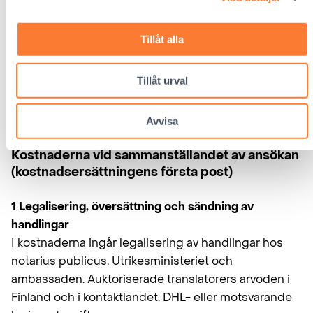
längd. Kostnader för uppdatering av handlingar har
inte beaktats i kostnadsberäkningen.
Tillåt alla
Kostnaderna i punkt 6 granskas i samband med
Tillåt urval
utjämningsfakturan. Kostnaderna debiteras enligt
gällande betalningsbestämmelse för den tidpunkt
då barnet anlänt.
Avvisa
Kostnaderna vid sammanställandet av ansökan
(kostnadsersättningens första post)
1 Legalisering, översättning och sändning av
handlingar
I kostnaderna ingår legalisering av handlingar hos
notarius publicus, Utrikesministeriet och
ambassaden. Auktoriserade translatorers arvoden i
Finland och i kontaktlandet. DHL- eller motsvarande