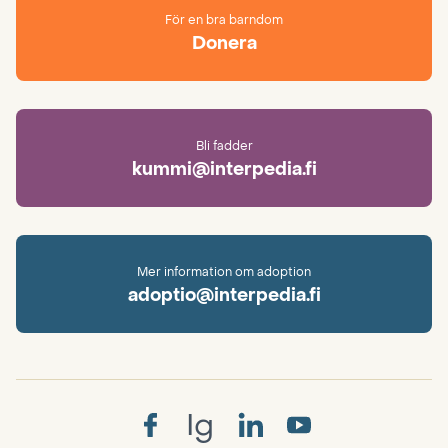
För en bra barndom
Donera
Bli fadder
kummi@interpedia.fi
Mer information om adoption
adoptio@interpedia.fi
Ig