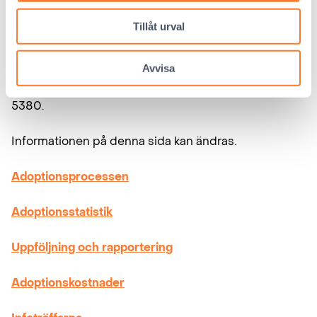
önskemål. Varje adoptionsprocess är individuell.
Tillåt urval
Närmare information om adoptioner från Sydafrika
ger adoptionsansvariga Marika Elmeranta,
Avvisa
marika.elmeranta@interpedia.fi eller tfn 050 919
5380.
Informationen på denna sida kan ändras.
Adoptionsprocessen
Adoptionsstatistik
Uppföljning och rapportering
Adoptionskostnader