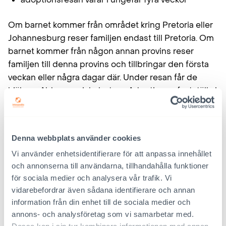
Om barnet kommer från området kring Pretoria eller
Johannesburg reser familjen endast till Pretoria. Om
barnet kommer från någon annan provins reser
familjen till denna provins och tillbringar den första
veckan eller några dagar där. Under resan får de
hjälp av Abbas socialarbetare. Adoptionen fastställs i
den provins där barnet fötts.
Interpedias kontakt i Sydafrika
Denna webbplats använder cookies
Sydafrika undertecknade Haagkonventionen år
Vi använder enhetsidentifierare för att anpassa innehållet
2003. Centralmyndigheten för adoptionsärenden i
och annonserna till användarna, tillhandahålla funktioner
för sociala medier och analysera vår trafik. Vi
Sydafrika är South African Central Authority (SACA),
vidarebefordrar även sådana identifierare och annan
som lyder under National Department of Social
information från din enhet till de sociala medier och
Development.
annons- och analysföretag som vi samarbetar med.