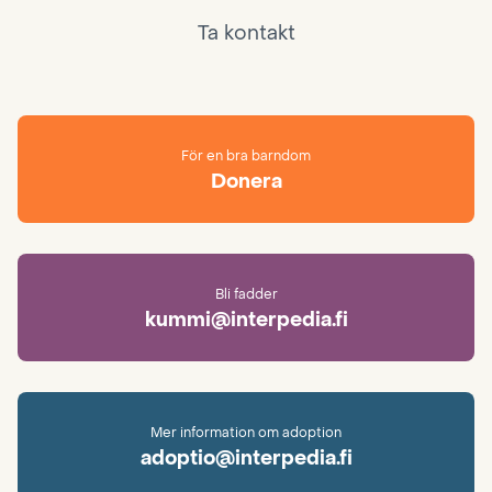
Ta kontakt
För en bra barndom
Donera
Bli fadder
kummi@interpedia.fi
Mer information om adoption
adoptio@interpedia.fi