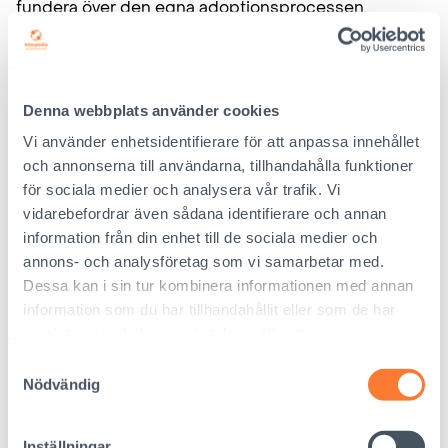
fundera över den egna adoptionsprocessen.
Interpedia publicerar också
nyheter
om det aktuella
adoptionsläget. Dessutom lönar det sig att följa våra
kanaler på sociala medier,
Denna webbplats använder cookies
på
Facebook
(@interpedia),
Twitter
(@Interpedia_ry)
Vi använder enhetsidentifierare för att anpassa innehållet
och
Instagram
(interpedia).
LinkedIn
erbjuder
och annonserna till användarna, tillhandahålla funktioner
kamratkommunikation. På Interpedias webbplats
för sociala medier och analysera vår trafik. Vi
publiceras regelbundet också
blogginlägg
om
vidarebefordrar även sådana identifierare och annan
information från din enhet till de sociala medier och
adoption.
annons- och analysföretag som vi samarbetar med.
Dessa kan i sin tur kombinera informationen med annan
Eventuella förändringar under väntetiden
information som du har tillhandahållit eller som de har
samlat in när du har använt deras tjänster.
Om det sker väsentliga förändringar i sökandenas
livssituation bör både Interpedia och
Samtyckesval
Nödvändig
adoptionsnämnden meddelas om detta. Väsentliga
förändringar är till exempel dödsfall i familjen,
graviditet, separation, allvarlig sjukdom, dom för
Inställningar