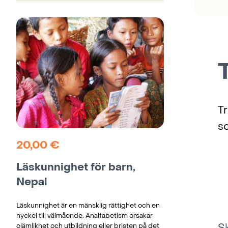
Tr
so
20,00
€
Läskunnighet för barn,
Nepal
Läskunnighet är en mänsklig rättighet och en
nyckel till välmående. Analfabetism orsakar
ojämlikhet och utbildning eller bristen på det