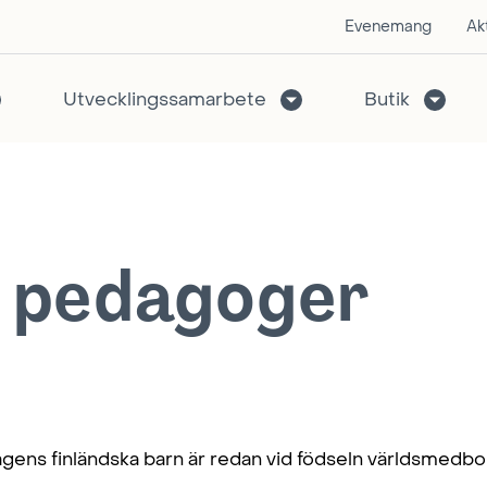
Evenemang
Akt
Utvecklingssamarbete
Butik
ch pedagoger
gens finländska barn är redan vid födseln världsmedb