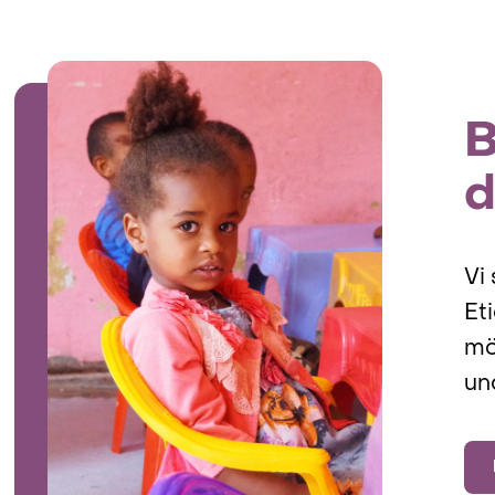
B
Vi
Et
mö
un