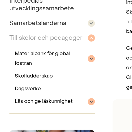
Interpedias
in
utvecklingssamarbete
Sk
ti
Samarbetsländerna
ba
Till skolor och pedagoger
Ge
Materialbank för global
oc
fostran
ök
Skolfadderskap
Gl
ge
Dagsverke
Läs och ge läskunnighet