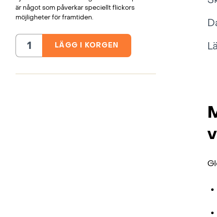
S
är något som påverkar speciellt flickors
möjligheter för framtiden.
D
L
LÄGG I KORGEN
Läskunnighet
för
barn,
Nepal
mängd
M
v
Gl