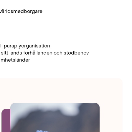
na världsmedborgare
ll paraplyorganisation
 sitt lands förhållanden och stödbehov
samhetsländer