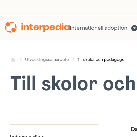
Hoppa
till
innehållet
Internationell adoption
Till skolor och pedagoger
Utvecklingssamarbete
Till skolor o
Da