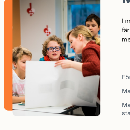
I 
fä
me
Fö
Ma
Ma
st