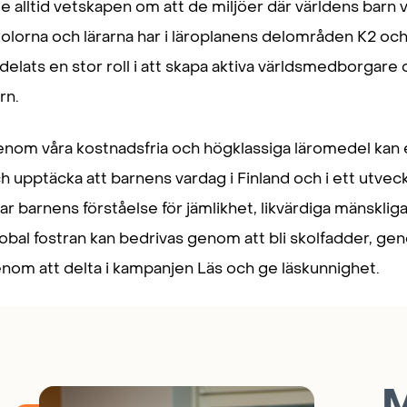
te alltid vetskapen om att de miljöer där världens barn v
olorna och lärarna har i läroplanens delområden K2 o
lldelats en stor roll i att skapa aktiva världsmedborga
rn.
nom våra kostnadsfria och högklassiga läromedel kan e
h upptäcka att barnens vardag i Finland och i ett utveckl
ar barnens förståelse för jämlikhet, likvärdiga mänsklig
obal fostran kan bedrivas genom att bli skolfadder, ge
nom att delta i kampanjen Läs och ge läskunnighet.
M