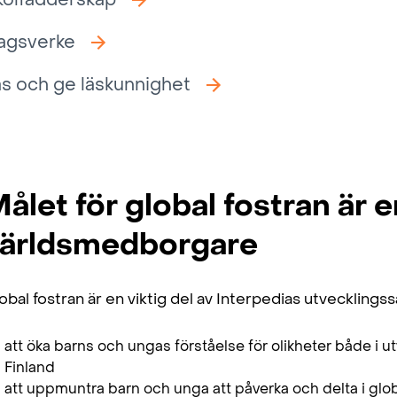
kolfadderskap
agsverke
äs och ge läskunnighet
ålet för global fostran är
ärldsmedborgare
obal fostran är en viktig del av Interpedias utvecklings
att öka barns och ungas förståelse för olikheter både i u
Finland
att uppmuntra barn och unga att påverka och delta i glo