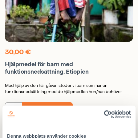
30,00
€
Hjälpmedel för barn med
funktionsnedsättning, Etiopien
Med hjälp av den här gåvan stöder vi barn som har en
funktionsnedsättning med de hjälpmedlen hon/han behöver.
LÄGG I KORGEN
Hjälpmedel
för
barn
med
funktionsnedsättning,
Etiopien
mängd
Denna webbplats använder cookies