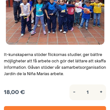
It-kunskaperna stöder flickornas studier, ger bättre
möjligheter att få arbete och gör det lättare att skaffa
information. Gåvan stöder vår samarbetsorganisation
Jardín de la Niña Marías arbete.
18,00
€
-
+
IT-
färdigheter
för