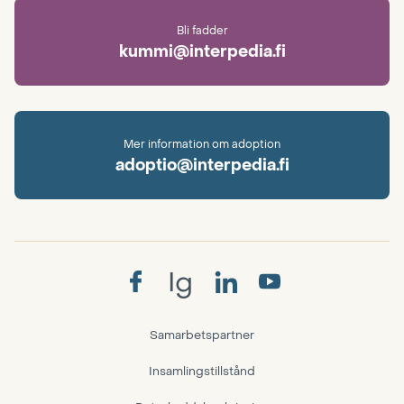
Bli fadder
kummi@interpedia.fi
Mer information om adoption
adoptio@interpedia.fi
Ig
Samarbetspartner
Insamlingstillstånd