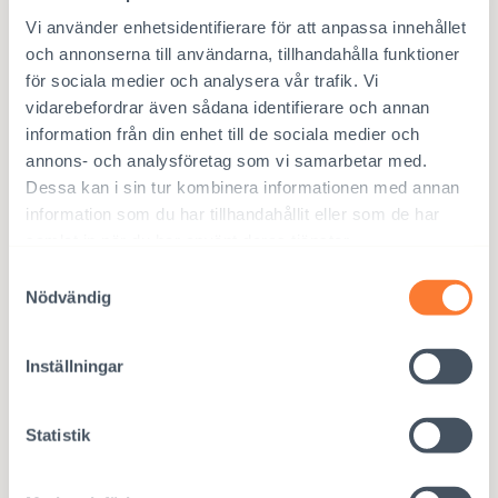
Vi använder enhetsidentifierare för att anpassa innehållet
och annonserna till användarna, tillhandahålla funktioner
för sociala medier och analysera vår trafik. Vi
vidarebefordrar även sådana identifierare och annan
information från din enhet till de sociala medier och
annons- och analysföretag som vi samarbetar med.
Dessa kan i sin tur kombinera informationen med annan
information som du har tillhandahållit eller som de har
samlat in när du har använt deras tjänster.
Samtyckesval
Nödvändig
20,00
€
Inställningar
Läskunnighet för barn, Nepal
Läskunnighet är en mänsklig rättighet och en nyckel till
Statistik
välmående. Analfabetism orsakar ojämlikhet och utbildning eller
bristen på det är något som påverkar speciellt flickors möjligheter
för framtiden.