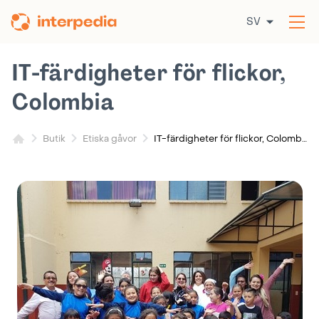
Hoppa
SV
till
Öp
innehållet
me
IT-färdigheter för flickor,
Colombia
IT-färdigheter för flickor, Colombia
Butik
Etiska gåvor