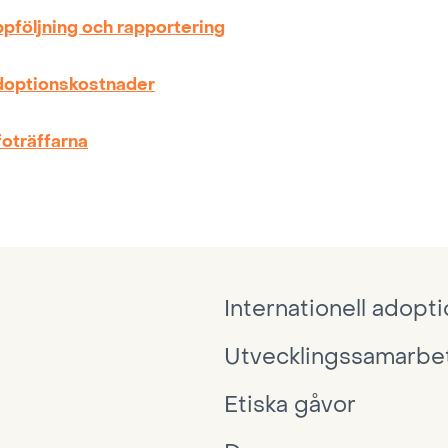
pföljning och rapportering
optionskostnader
foträffarna
Internationell adopt
Utvecklingssamarbe
Etiska gåvor