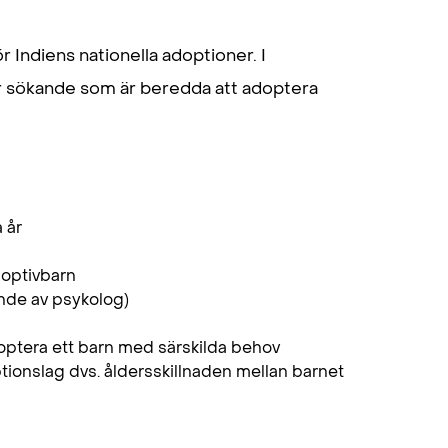
r Indiens nationella adoptioner. I
ör sökande som är beredda att adoptera
 år
doptivbarn
ande av psykolog)
adoptera ett barn med särskilda behov
tionslag dvs. åldersskillnaden mellan barnet