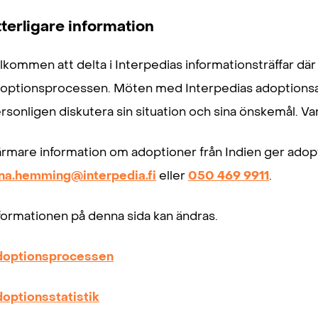
tterligare information
lkommen att delta i Interpedias informationsträffar dä
optionsprocessen. Möten med Interpedias adoptionsans
rsonligen diskutera sin situation och sina önskemål. Va
rmare information om adoptioner från Indien ger adop
ina.hemming@interpedia.fi
eller
050 469 9911
.
formationen på denna sida kan ändras.
optionsprocessen
optionsstatistik