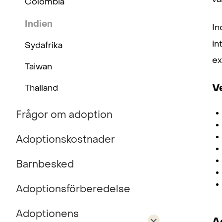
Colombia
Indien
In
in
Sydafrika
ex
Taiwan
V
Thailand
Frågor om adoption
Adoptionskostnader
Barnbesked
Adoptionsförberedelse
Adoptionens
A