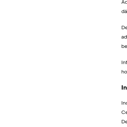
Ad
dä
De
ad
be
In
ho
I
In
Ce
De