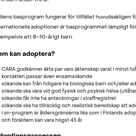
diens basprogram fungerar för tillfället huvudsakligen fö
ternationella adoptioner är basprogrammet lämpligt f
empelvis ett 8–10-årigt barn.
em kan adoptera?
CARA godkänner äkta par vars äktenskap varat i minst två
kontakten passar även ensamsökande
sökande kan från tidigare ha biologiska barn och/eller a
sökande ska vara vid god fysisk och psykisk hälsa (utlåt
sökande får inte ha anteckningar i straffregistret
sökande ska ha tillräcklig och realistisk beredskap att 
i sn-program är åldersgränserna lika som i Finlands adop
och föräldern kan vara högst 45 år
doptionsprocessen