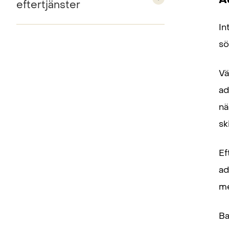
eftertjänster
In
sö
Vä
ad
nä
sk
Ef
ad
me
Ba