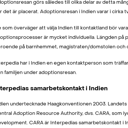
optionsresan görs således till olika delar av detta må
r det är placerat. Adoptionsresan i Indien varar i cirka t
 som överväger att välja Indien till kontaktland bör va
optionsprocesser är mycket individuella. Längden på p
roende på barnhemmet, magistraten/domstolen och d
terpedia har i Indien en egen kontaktperson som träffar
n familjen under adoptionsresan.
nterpedias samarbetskontakt i Indien
dien undertecknade Haagkonventionen 2003. Landets 
ntral Adoption Resource Authority, dvs. CARA, som ly
velopment. CARA är Interpedias samarbetskontakt i I