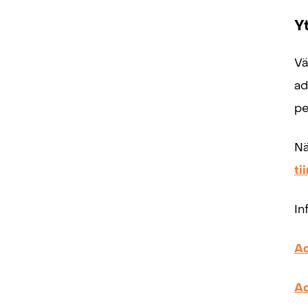
Y
Vä
ad
pe
Nä
ti
In
Ad
Ad