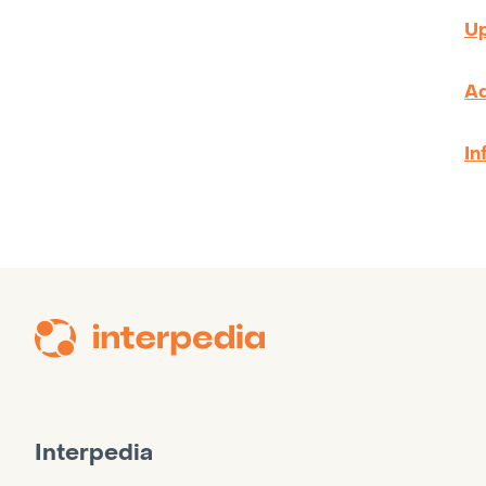
Up
Ad
In
Interpedia