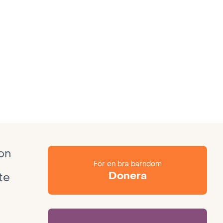
ion
För en bra barndom
Donera
te