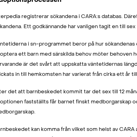
terpedia registrerar sökandena i CARA:s databas. Dä
kandena. Ett godkännande har vanligen tagit en till se
ntetiderna i sn-programmet beror på hur sökandenas
optera ett barn med särskilda behov möter behoven h
rvarande är det svårt att uppskatta väntetidernas längd
ickats in till hemkomsten har varierat från cirka ett år til
ter det att barnbeskedet kommit tar det sex till 12 må
optionen fastställts får barnet finskt medborgarskap oc
dborgarskap.
rnbeskedet kan komma från vilket som helst av CARA a