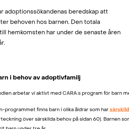
hur adoptionssökandenas beredskap att
ter behoven hos barnen. Den totala
n till hemkomsten har under de senaste åren
år.
arn i behov av adoptivfamilj
Indien arbetar vi aktivt med CARA:s program för barn 
sn-programmet finns barn i olika åldrar som har
särskil
rteckning över särskilda behov på sidan 60). Barnen so
rit barn under tre år.