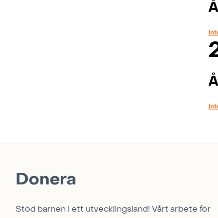
Å
Int
Å
Int
Donera
Stöd barnen i ett utvecklingsland! Vårt arbete för