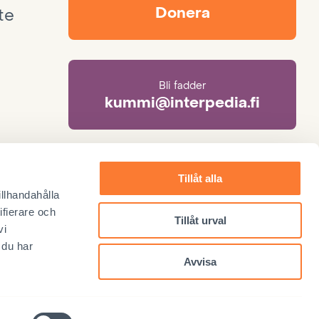
Donera
te
Bli fadder
kummi@interpedia.fi
Mer information om adoption
Tillåt alla
adoptio@interpedia.fi
illhandahålla
ifierare och
Tillåt urval
vi
 du har
Avvisa
örändring
Respons
© 2026 Interpedia