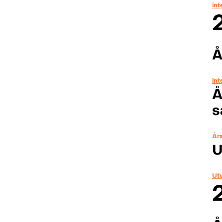
in
Å
in
Å
s
Års
U
Ut