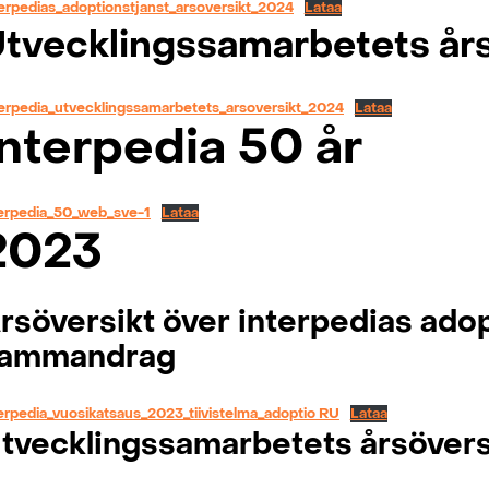
erpedias_adoptionstjanst_arsoversikt_2024
Lataa
tvecklingssamarbetets år
terpedia_utvecklingssamarbetets_arsoversikt_2024
Lataa
Interpedia 50 år
terpedia_50_web_sve-1
Lataa
2023
rsöversikt över interpedias ado
ammandrag
erpedia_vuosikatsaus_2023_tiivistelma_adoptio RU
Lataa
tvecklingssamarbetets årsövers