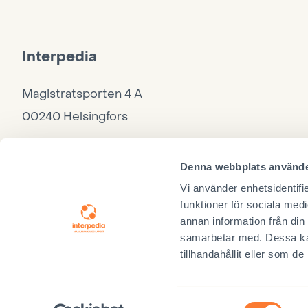
Interpedia
Magistratsporten 4 A
00240 Helsingfors
Kontor
Denna webbplats använde
040 860 9264, må–to 10–15, fre 10–12
Vi använder enhetsidentifie
funktioner för sociala medi
annan information från din
samarbetar med. Dessa kan
tillhandahållit eller som d
Ig
Samarbetspartner
Samtyckesval