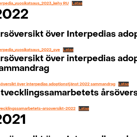
terpedia_vuosikatsaus_2023_kehy RU
Lataa
2022
rsöversikt över Interpedias ado
terpedia_vuosikatsaus_2022_sve
Lataa
rsöversikt över interpedias ado
ammandrag
översikt över interpedias adoptionstjänst 2022 sammandrag
Lataa
tvecklingssamarbetets årsövers
vecklingssamarbetets-arsoversikt-2022
Lataa
2021