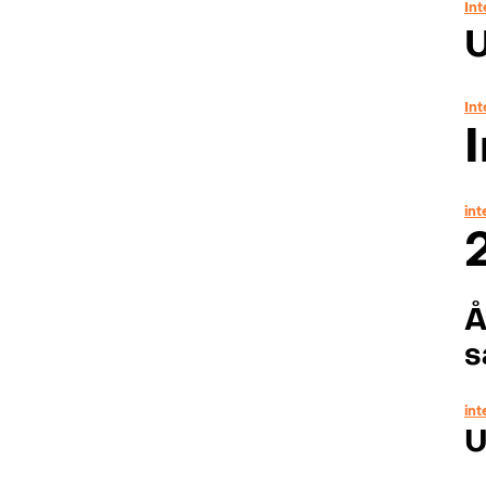
Int
U
In
in
Å
s
int
U