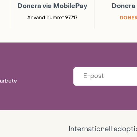
Donera via MobilePay
Donera 
Använd numret 97717
DONER
marbete
Internationell adopt