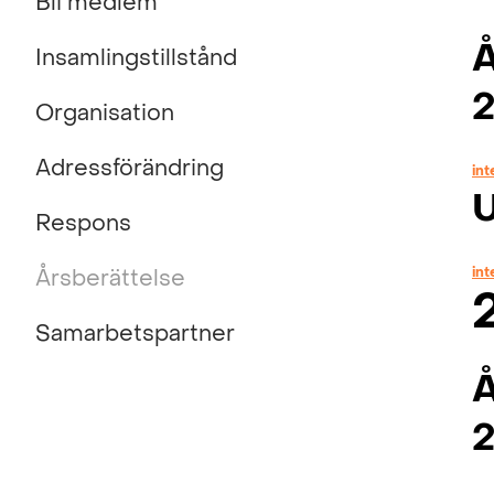
Bli medlem
Å
Insamlingstillstånd
Organisation
Adressförändring
int
U
Respons
int
Årsberättelse
Samarbetspartner
Å