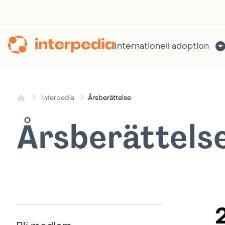
Hoppa
till
innehållet
Internationell adoption
Årsberättelse
Interpedia
Årsberättels