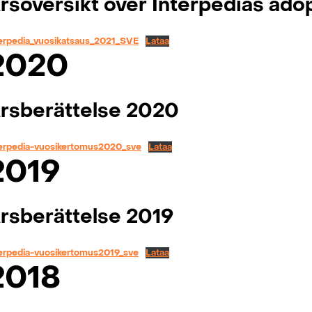
rsöversikt över Interpedias ado
terpedia_vuosikatsaus_2021_SVE
Lataa
2020
rsberättelse 2020
terpedia-vuosikertomus2020_sve
Lataa
2019
rsberättelse 2019
terpedia-vuosikertomus2019_sve
Lataa
2018