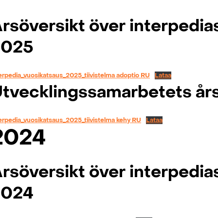
rsöversikt över interpedia
202
5
erpedia_vuosikatsaus_2025_tiivistelma adoptio RU
Lataa
tvecklingssamarbetets år
erpedia_vuosikatsaus_2025_tiivistelma kehy RU
Lataa
2024
rsöversikt över interpedia
2024