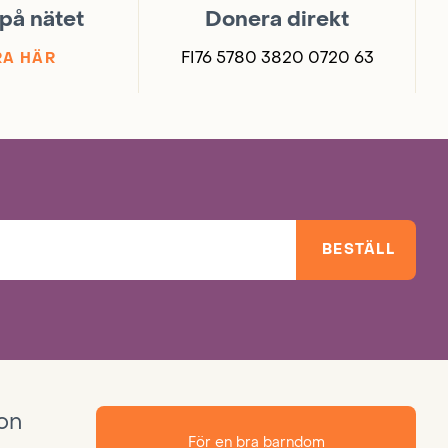
på nätet
Donera direkt
FI76 5780 3820 0720 63
A HÄR
BESTÄLL
ion
För en bra barndom