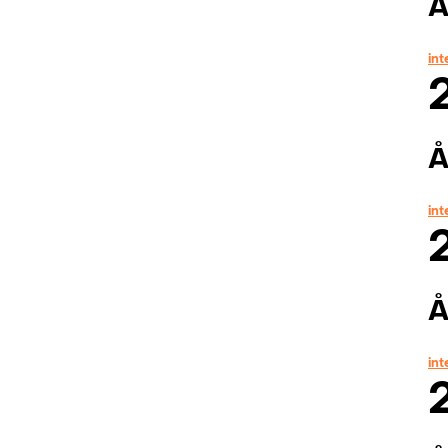
Å
in
Å
in
Å
in