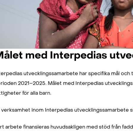
ålet med Interpedias utv
terpedias utvecklingssamarbete har specifika mål och 
rioden 2021–2025. Målet med Interpedias utvecklingss
ttigheter för alla barn.
l verksamhet inom Interpedias utvecklingssamarbete st
rt arbete finansieras huvudsakligen med stöd från fad