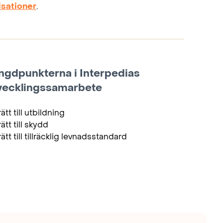
isationer
.
ngdpunkterna i Interpedias
vecklingssamarbete
rätt till utbildning
rätt till skydd
rätt till tillräcklig levnadsstandard