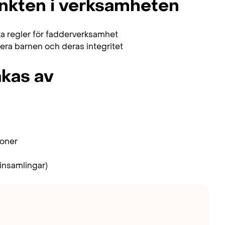
nkten i verksamheten
ka regler för fadderverksamhet
ktera barnen och deras integritet
kas av
ioner
insamlingar)