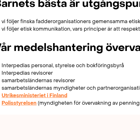
arnets bästa är utgångspu
vi följer finska fadderorganisationers gemensamma etis
vi följer etisk kommunikation, vars principer är att respe
år medelshantering överva
Interpedias personal, styrelse och bokföringsbyrå
Interpedias revisorer
samarbetsländernas revisorer
samarbetsländernas myndigheter och partnerorganisat
Utrikesministeriet i Finland
Polisstyrelsen
(myndigheten för övervakning av penning