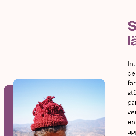
S
l
In
de
för
st
pa
ve
en
up