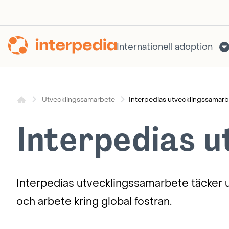
Hoppa
till
innehållet
Internationell adoption
Interpedias utvecklingssamar
Utvecklingssamarbete
Interpedias 
Interpedias utvecklingssamarbete täcker 
och arbete kring global fostran.