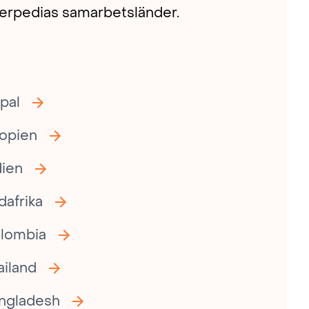
terpedias samarbetsländer.
pal
iopien
dien
dafrika
lombia
ailand
ngladesh