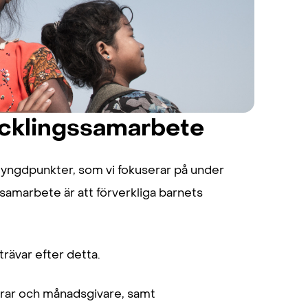
ecklingssamarbete
tyngdpunkter, som vi fokuserar på under
amarbete är att förverkliga barnets
rävar efter detta.
drar och månadsgivare, samt