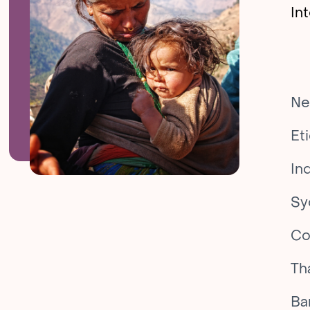
In
Ne
Et
In
Sy
Co
Th
Ba