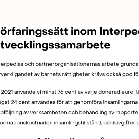
örfaringssätt inom Interpe
tvecklingssamarbete
terpedias och partnerorganisationernas arbete grundar 
rverkligandet av barnets rättigheter krävs också god fö
 2021 använde vi minst 76 cent av varje donerad euro, til
gst 24 cent användes för att genomföra insamlingarna
pföljning av verksamheten och behandling av rapporter
formationskostnader, insamlingstillstånd, bankavgifter 