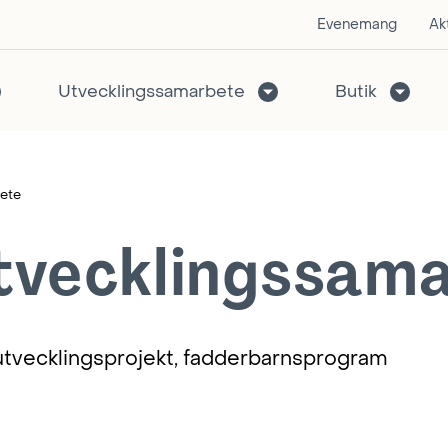
Evenemang
Akt
Utvecklingssamarbete
Butik
bete
utvecklingssam
utvecklingsprojekt, fadderbarnsprogram