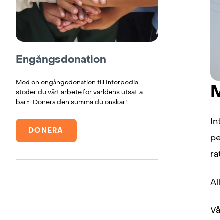
Engångsdonation
Med en engångsdonation till Interpedia
M
stöder du vårt arbete för världens utsatta
barn. Donera den summa du önskar!
In
DONERA
pe
rä
Al
Vå