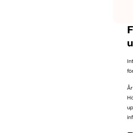
F
u
In
fö
År
Hö
up
in