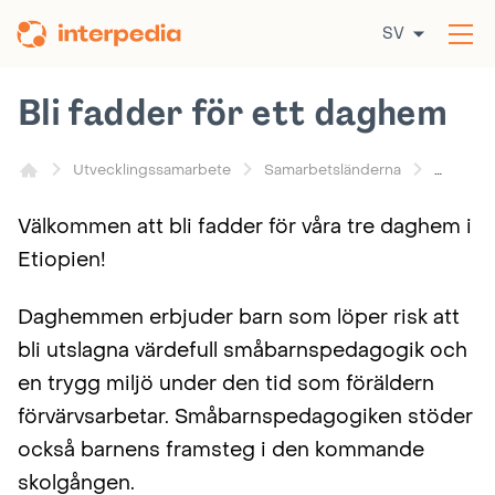
Hoppa
SV
till
Öp
innehållet
me
Bli fadder för ett daghem
Utvecklingssamarbete
Samarbetsländerna
Välkommen att bli fadder för våra tre daghem i
Etiopien!
Daghemmen erbjuder barn som löper risk att
bli utslagna värdefull småbarnspedagogik och
en trygg miljö under den tid som föräldern
förvärvsarbetar. Småbarnspedagogiken stöder
också barnens framsteg i den kommande
skolgången.