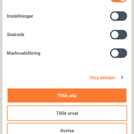
Förnamn
Inställningar
Statistik
Familjenamn
Födelsedatum
*
Marknadsföring
Visa detaljer
Adress
*
Tillåt alla
Gatuadress
Tillåt urval
Ort
Avvisa