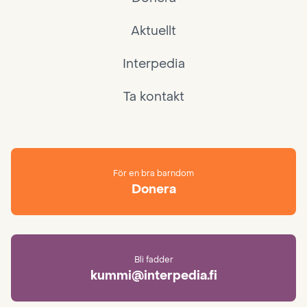
Aktuellt
Interpedia
Ta kontakt
För en bra barndom
Donera
Bli fadder
kummi@interpedia.fi