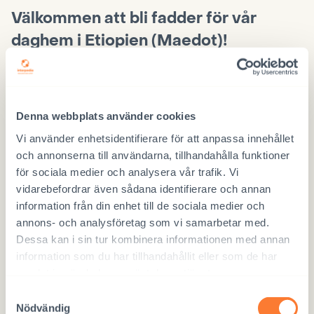
Välkommen att bli fadder för vår
daghem i Etiopien (Maedot)!
”
” anger obligatoriska fält
*
Med summan
*
Denna webbplats använder cookies
Vi använder enhetsidentifierare för att anpassa innehållet
och annonserna till användarna, tillhandahålla funktioner
för sociala medier och analysera vår trafik. Vi
Jag vill ha posten
*
vidarebefordrar även sådana identifierare och annan
e-post
information från din enhet till de sociala medier och
annons- och analysföretag som vi samarbetar med.
som papper
Dessa kan i sin tur kombinera informationen med annan
information som du har tillhandahållit eller som de har
samlat in när du har använt deras tjänster.
Namn
*
Samtyckesval
Nödvändig