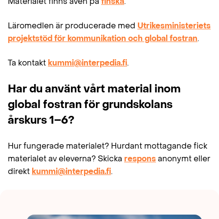
Materialet finns även på
finska
.
Läromedlen är producerade med
Utrikesministeriets
projektstöd för kommunikation och global fostran
.
Ta kontakt
kummi@interpedia.fi
.
Har du använt vårt material inom
global fostran för grundskolans
årskurs 1–6?
Hur fungerade materialet? Hurdant mottagande fick
materialet av eleverna? Skicka
respons
anonymt eller
direkt
kummi@interpedia.fi
.