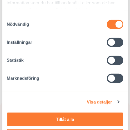
information som du har tillhandahållit eller som de har
samlat in när du har använt deras tjänster.
Samtyckesval
Nödvändig
Bli fadder
Inställningar
Vi arbetar för en bra barndom i Bangladesh,
Colombia, Etiopien, Indien, Nepal, Sydafrika
Statistik
och Thailand.
Marknadsföring
BLI FADDER
Visa detaljer
Tillåt alla