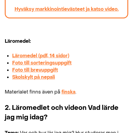
Hyväksy markkinointievästeet ja katso video.
Läromedel:
Läromedel (pdf, 14 sidor)
Foto till sorteringsuppgift
Foto till brevuppgift
Skolskylt på nepali
Materialet finns även på
finska
.
2. Läromedlet och videon Vad lärde
jag mig idag?
Tema:
Var och hur lär jag mig? Hur studerar man i