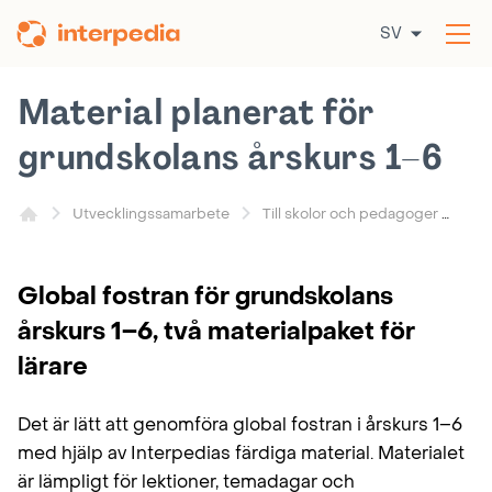
Hoppa
SV
till
Öp
innehållet
me
Material planerat för
grundskolans årskurs 1–6
Utvecklingssamarbete
Till skolor och pedagoger
Global fostran för grundskolans
årskurs 1–6, två materialpaket för
lärare
Det är lätt att genomföra global fostran i årskurs 1–6
med hjälp av Interpedias färdiga material. Materialet
är lämpligt för lektioner, temadagar och