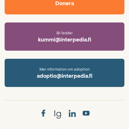
Donera
Bli fadder
kummi@interpedia.fi
Mer information om adoption
adoptio@interpedia.fi
Ig