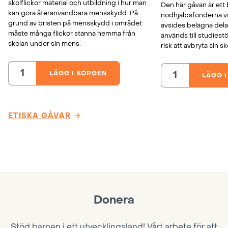
skolflickor material och utbildning i hur man
Den här gåvan är ett b
kan göra återanvändbara mensskydd. På
nödhjälpsfonderna vi
grund av bristen på mensskydd i området
avsides belägna del
måste många flickor stanna hemma från
används till studiest
skolan under sin mens.
risk att avbryta sin s
LÄGG I KORGEN
LÄGG 
Mensskydd
Nödhjälpsfonde
till
för
skolflickor,
skolor,
Nepal
Nepal
mängd
mängd
ETISKA GÅVAR
Donera
Stöd barnen i ett utvecklingsland! Vårt arbete för att