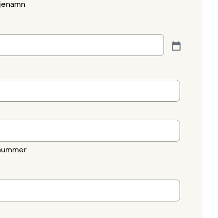
ljenamn
nummer