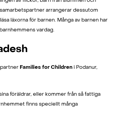
ningen av flickor, barn från slummen och
okal samarbetspartner arrangerar dessutom
 läsa läxorna för barnen. Många av barnen har
kså barnhemmens vardag.
ladesh
spartner
Families for Children
i Podanur,
a föräldrar, eller kommer från så fattiga
barnhemmet finns speciellt många