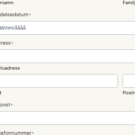
rnamn
Fami
delsedatum
*
ress
*
tuadress
t
Post
post
*
lefonnummer
*