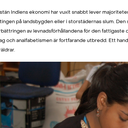
stän Indiens ekonomi har vuxit snabbt lever majoritete
tingen på landsbygden eller i storstädernas slum. Den
rbättringen av levnadsförhållandena för den fattigaste d
ag och analfabetismen är fortfarande utbredd. Ett handi
räldrar.