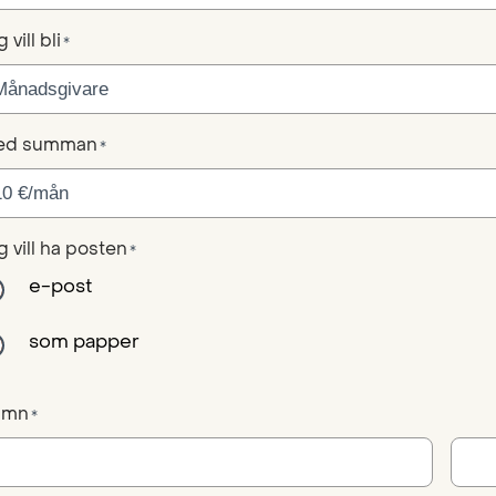
 vill bli
*
ed summan
*
g vill ha posten
*
e-post
som papper
amn
*