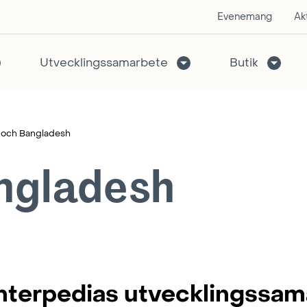
Evenemang
Akt
Utvecklingssamarbete
Butik
 och Bangladesh
ngladesh
nterpedias utvecklingssama