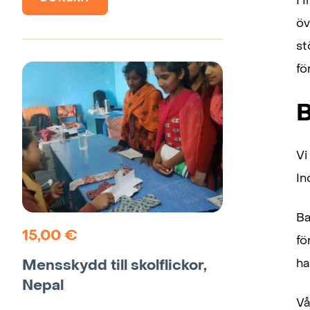
I 
öv
st
fö
B
Vi
In
Ba
15,00
€
fö
Mensskydd till skolflickor,
ha
Nepal
Vå