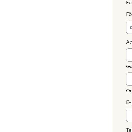
Fö
Fö
Ad
Ga
Or
E-
Te