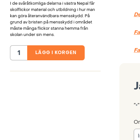
I de svåråtkomliga delarna i västra Nepal får
skolflickor material och utbildning i hur man
De
kan göra återanvändbara mensskydd. På
grund av bristen på mensskydd i området
måste många flickor stanna hemma från
Fa
skolan under sin mens.
Fa
LÄGG I KORGEN
Mensskydd
till
skolflickor,
Nepal
mängd
J
”
”
*
Or