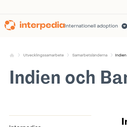
Hoppa
till
innehållet
Internationell adoption
Indien
Utvecklingssamarbete
Samarbetsländerna
Indien och Ba
I