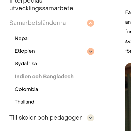
Interpedias
utvecklingssamarbete
Fa
an
Samarbetsländerna
fö
Nepal
sv
Etiopien
fö
Sydafrika
Indien och Bangladesh
Colombia
Thailand
Till skolor och pedagoger