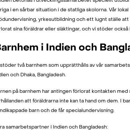
Indien betonas i utvecklingssamarbetet speciellt utbild
riga i en sårbar situation i de statliga skolorna. Vår l
ödundervisning, yrkesutbildning och ett lugnt ställe att
rlorat sina föräldrar eller släktingar, och vi stöder oc
arnhem i Indien och Bang
 stöder två barnhem som upprätthålls av vår samarbet
dien och Dhaka, Bangladesh.
rnen på barnhem har antingen förlorat kontakten med sin
rhållanden att föräldrarna inte kan ta hand om dem. I 
ndikappade barn och de får specialundervisning.
ra samarbetspartner i Indien och Bangladesh: