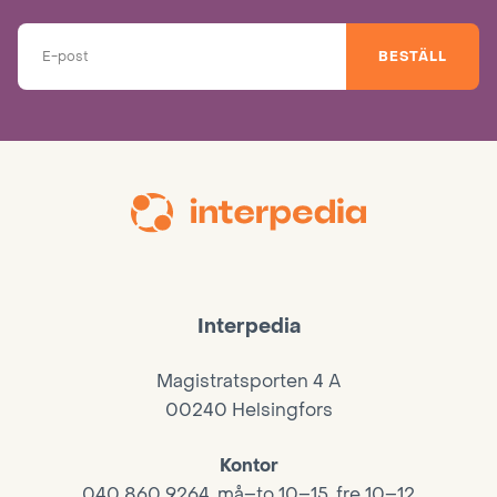
BESTÄLL
Interpedia
Magistratsporten 4 A
00240 Helsingfors
Kontor
040 860 9264, må–to 10–15, fre 10–12