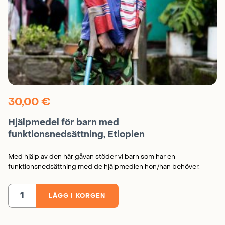
30,00
€
Hjälpmedel för barn med
funktionsnedsättning, Etiopien
Med hjälp av den här gåvan stöder vi barn som har en
funktionsnedsättning med de hjälpmedlen hon/han behöver.
LÄGG I KORGEN
Hjälpmedel
för
barn
med
funktionsnedsättning,