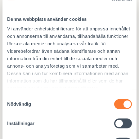
bristen på det är något som påverkar speciellt flickors möjligheter
för framtiden.
Denna webbplats använder cookies
LÄGG I KORGEN
Läskunnighet
Vi använder enhetsidentifierare för att anpassa innehållet
för
barn,
och annonserna till användarna, tillhandahålla funktioner
Nepal
för sociala medier och analysera vår trafik. Vi
mängd
vidarebefordrar även sådana identifierare och annan
information från din enhet till de sociala medier och
annons- och analysföretag som vi samarbetar med.
Dessa kan i sin tur kombinera informationen med annan
information som du har tillhandahållit eller som de har
samlat in när du har använt deras tjänster.
Samtyckesval
Nödvändig
Inställningar