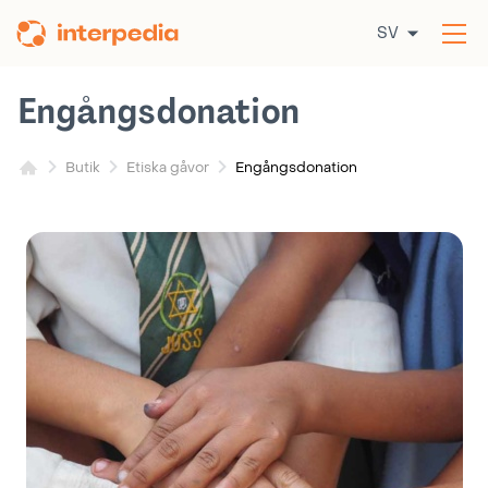
Hoppa
SV
till
Öp
innehållet
me
Engångsdonation
Engångsdonation
Butik
Etiska gåvor