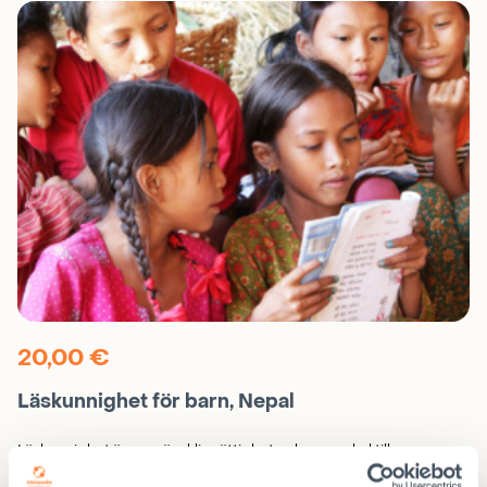
Etiopien
mängd
20,00
€
Läskunnighet för barn, Nepal
Läskunnighet är en mänsklig rättighet och en nyckel till
välmående. Analfabetism orsakar ojämlikhet och utbildning eller