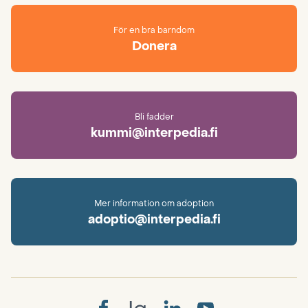
För en bra barndom
Donera
Bli fadder
kummi@interpedia.fi
Mer information om adoption
adoptio@interpedia.fi