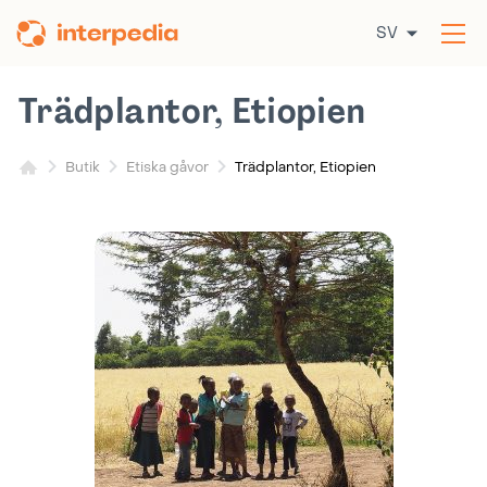
Hoppa
SV
till
Öp
innehållet
me
Trädplantor, Etiopien
Trädplantor, Etiopien
Butik
Etiska gåvor