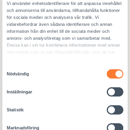
mängd
Vi använder enhetsidentifierare för att anpassa innehållet
och annonserna till användarna, tillhandahålla funktioner
för sociala medier och analysera vår trafik. Vi
vidarebefordrar även sådana identifierare och annan
information från din enhet till de sociala medier och
annons- och analysföretag som vi samarbetar med.
Dessa kan i sin tur kombinera informationen med annan
information som du har tillhandahållit eller som de har
samlat in när du har använt deras tjänster.
Samtyckesval
Nödvändig
20,00
€
Inställningar
Läskunnighet för barn, Nepal
Statistik
Läskunnighet är en mänsklig rättighet och en nyckel till
välmående. Analfabetism orsakar ojämlikhet och utbildning eller
bristen på det är något som påverkar speciellt flickors möjligheter
Marknadsföring