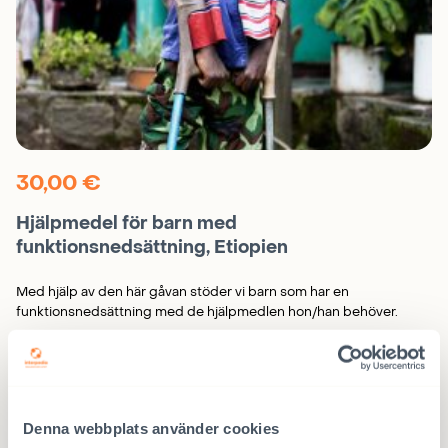
30,00
€
Hjälpmedel för barn med
funktionsnedsättning, Etiopien
Med hjälp av den här gåvan stöder vi barn som har en
funktionsnedsättning med de hjälpmedlen hon/han behöver.
LÄGG I KORGEN
Hjälpmedel
för
barn
med
funktionsnedsättning,
Denna webbplats använder cookies
Etiopien