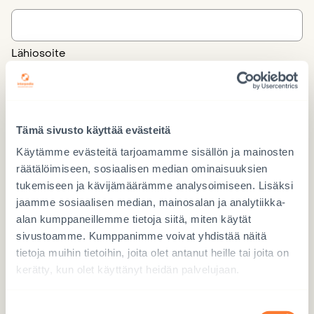
Lähiosoite
Kaupunki
Tämä sivusto käyttää evästeitä
Käytämme evästeitä tarjoamamme sisällön ja mainosten
Postinumero
räätälöimiseen, sosiaalisen median ominaisuuksien
tukemiseen ja kävijämäärämme analysoimiseen. Lisäksi
Sähköposti
jaamme sosiaalisen median, mainosalan ja analytiikka-
*
alan kumppaneillemme tietoja siitä, miten käytät
sivustoamme. Kumppanimme voivat yhdistää näitä
tietoja muihin tietoihin, joita olet antanut heille tai joita on
Puhelin
kerätty, kun olet käyttänyt heidän palvelujaan.
*
Suostumuksen