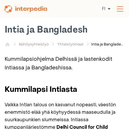
Siirry
FI
sisältöön
Av
val
Intia ja Bangladesh
Intia ja Bangladesh
Kehitysyhteistyö
Yhteistyömaat
Kummilapsiohjelma Delhissä ja lastenkodit
Intiassa ja Bangladeshissa.
Kummilapsi Intiasta
Vaikka Intian talous on kasvanut nopeasti, väestön
enemmistö elää yhä köyhyydessä maaseudulla ja
suurkaupunkien slummeissa. Intiassa
kumppanijärjestömme
Delhi Council for Child