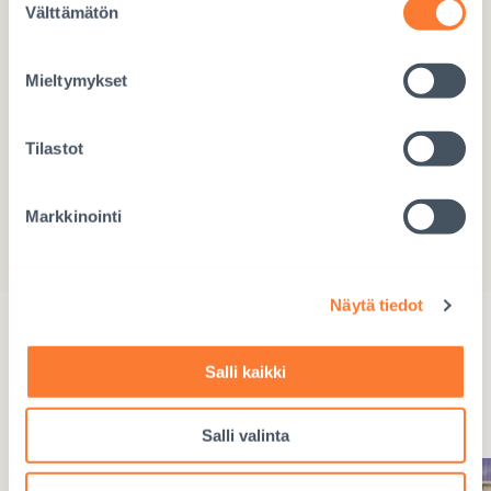
Välttämätön
valinta
CAPTCHA
Mieltymykset
Tilastot
LÄHETÄ
Markkinointi
Näytä tiedot
Eettiset lahjat
Salli kaikki
Seuraava
näkymä
Salli valinta
karusellissa