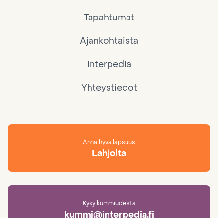
Tapahtumat
Ajankohtaista
Interpedia
Yhteystiedot
Anna hyvä lapsuus
Lahjoita
Kysy kummiudesta
kummi@interpedia.fi