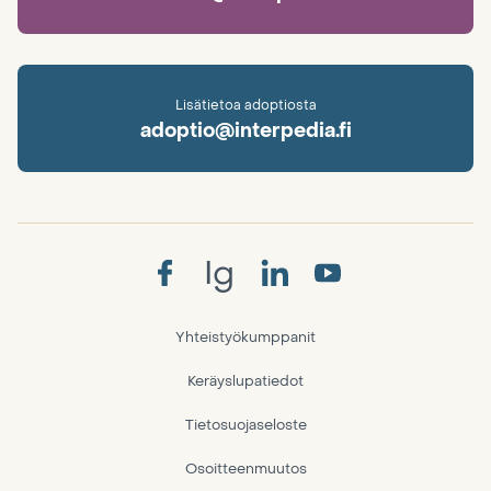
Lisätietoa adoptiosta
adoptio@interpedia.fi
Ig
Yhteistyökumppanit
Keräyslupatiedot
Tietosuojaseloste
Osoitteenmuutos