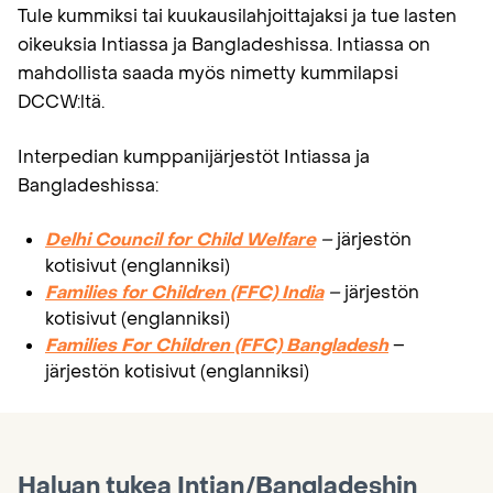
Tule kummiksi tai kuukausilahjoittajaksi ja tue lasten
oikeuksia Intiassa ja Bangladeshissa. Intiassa on
mahdollista saada myös nimetty kummilapsi
DCCW:ltä.
Interpedian kumppanijärjestöt Intiassa ja
Bangladeshissa:
Delhi Council for Child Welfare
–
järjestön
kotisivut (englanniksi)
Families for Children (FFC) India
–
järjestön
kotisivut (englanniksi)
Families For Children (FFC) Bangladesh
–
järjestön kotisivut (englanniksi)
Haluan tukea Intian/Bangladeshin