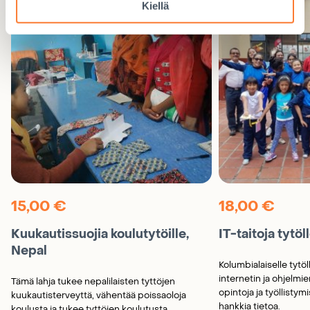
Kiellä
15,00
€
18,00
€
Kuukautissuojia koulutytöille,
IT-taitoja tytö
Nepal
Kolumbialaiselle tytöll
internetin ja ohjelmie
Tämä lahja tukee nepalilaisten tyttöjen
opintoja ja työllistym
kuukautisterveyttä, vähentää poissaoloja
hankkia tietoa.
koulusta ja tukee tyttöjen koulutusta.