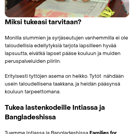
Miksi tukeasi tarvitaan?
Monilla slummien ja syrjäseutujen vanhemmilla ei ole
taloudellisia edellytyksiä tarjota lapsilleen hyvää
lapsuutta, eivätkä lapset pääse kouluun ja muiden
peruspalveluiden piiriin.
Erityisesti tyttöjen asema on heikko. Tytöt nähdään
usein taloudellisena taakkana, ja heidän pääsynsä
kouluun tarpeettomana.
Tukea lastenkodeille Intiassa ja
Bangladeshissa
Tuemme Intiassa ja Bangladeshissa
Families for