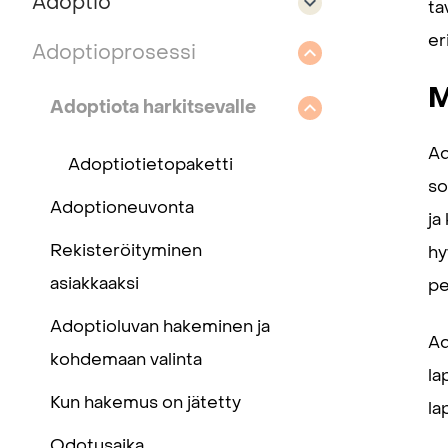
Adoptio
ta
er
Adoptioprosessi
M
Adoptiota harkitsevalle
Ad
Adoptiotietopaketti
so
Adoptioneuvonta
ja
Rekisteröityminen
hy
asiakkaaksi
pe
Adoptioluvan hakeminen ja
Ad
kohdemaan valinta
la
Kun hakemus on jätetty
la
Odotusaika