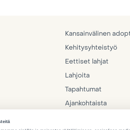
Kansainvälinen adop
Kehitysyhteistyö
Eettiset lahjat
Lahjoita
Tapahtumat
Ajankohtaista
Interpedia
teitä