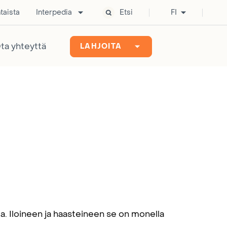
taista
Interpedia
Etsi
FI
ta yhteyttä
LAHJOITA
a. Iloineen ja haasteineen se on monella