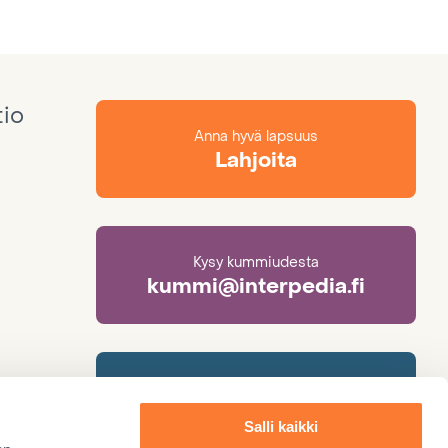
tio
Anna hyvä lapsuus
Lahjoita
Kysy kummiudesta
kummi@interpedia.fi
Lisätietoa adoptiosta
adoptio@interpedia.fi
Salli kaikki