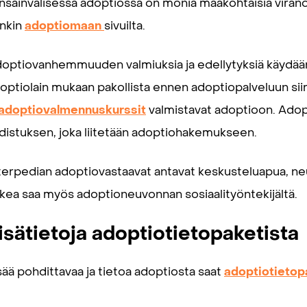
nsainvälisessä adoptiossa on monia maakohtaisia viranom
nkin
adoptiomaan
sivuilta.
optiovanhemmuuden valmiuksia ja edellytyksiä käydään
optiolain mukaan pakollista ennen adoptiopalveluun si
adoptiovalmennuskurssit
valmistavat adoptioon. Adop
distuksen, joka liitetään adoptiohakemukseen.
terpedian adoptiovastaavat antavat keskusteluapua, neu
kea saa myös adoptioneuvonnan sosiaalityöntekijältä.
isätietoja adoptiotietopaketista
sää pohdittavaa ja tietoa adoptiosta saat
adoptiotietop