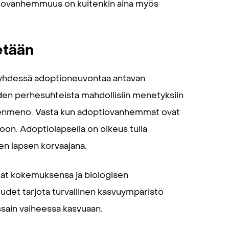
ptiovanhemmuus on kuitenkin aina myös
etään
 yhdessä adoptioneuvontaa antavan
den perhesuhteista mahdollisiin menetyksiin
eskenmeno. Vasta kun adoptiovanhemmat ovat
on. Adoptiolapsella on oikeus tulla
en lapsen korvaajana.
 Omat kokemuksensa ja biologisen
udet tarjota turvallinen kasvuympäristö
ssain vaiheessa kasvuaan.