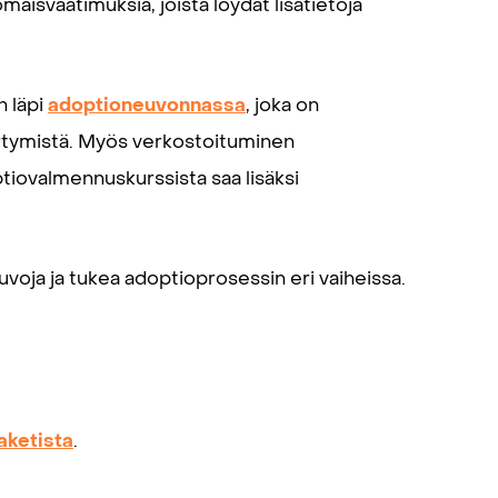
aisvaatimuksia, joista löydät lisätietoja
 läpi
adoptioneuvonnassa
, joka on
irtymistä. Myös verkostoituminen
tiovalmennuskurssista saa lisäksi
voja ja tukea adoptioprosessin eri vaiheissa.
aketista
.