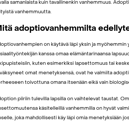
valla samanlaista kuin tavallinenkin vanhemmuus. Ado
ityistä vanhemmuutta.
itä adoptiovanhemmilta edellyt
optiovanhempien on käytävä läpi yksin ja myöhemmin
siaalityöntekijän kanssa omaa elämäntarinaansa lapsuu
 kipupisteisiin, kuten esimerkiksi lapsettomuus tai k
väksyneet omat menetyksensä, ovat he valmiita adoptio
rheeseen toivottuna omana itsenään eikä vain biologis
option piiriin tulevilla lapsilla on vaihtelevat taustat.
psettomuutensa käsitelleillä vanhemmilla on hyvät valmi
pselle, joka mahdollisesti käy läpi omia menetyksiään jo