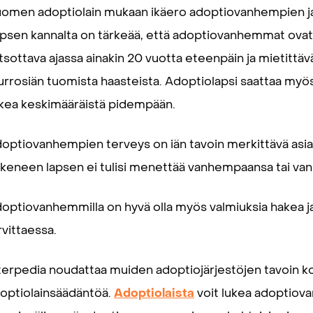
omen adoptiolain mukaan ikäero adoptiovanhempien ja -l
psen kannalta on tärkeää, että adoptiovanhemmat ovat p
tsottava ajassa ainakin 20 vuotta eteenpäin ja mietittä
rrosiän tuomista haasteista. Adoptiolapsi saattaa myö
kea keskimääräistä pidempään.
optiovanhempien terveys on iän tavoin merkittävä asia
keneen lapsen ei tulisi menettää vanhempaansa tai vanhe
optiovanhemmilla on hyvä olla myös valmiuksia hakea ja
rvittaessa.
terpedia noudattaa muiden adoptiojärjestöjen tavoin k
optiolainsäädäntöä.
Adoptiolaista
voit lukea adoptiova