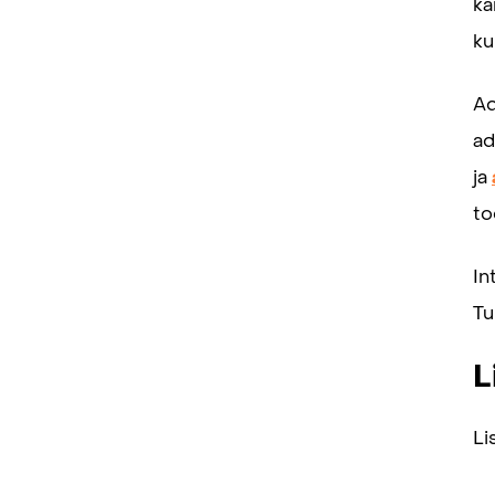
ka
ku
Ad
ad
ja
to
In
Tu
L
Li