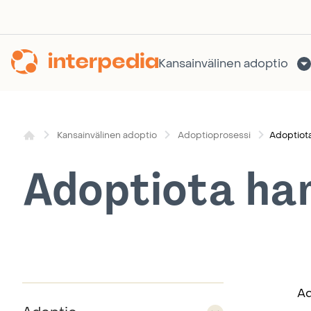
Siirry
sisältöön
Kansainvälinen adoptio
Adoptiota
Kansainvälinen adoptio
Adoptioprosessi
Adoptiota har
Ad