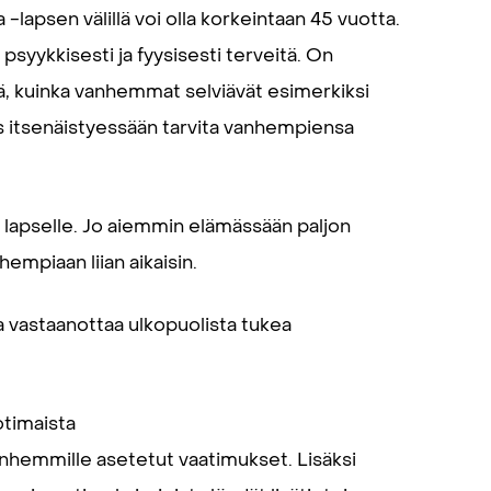
apsen välillä voi olla korkeintaan 45 vuotta.
syykkisesti ja fyysisesti terveitä. On
vä, kuinka vanhemmat selviävät esimerkiksi
s itsenäistyessään tarvita vanhempiensa
 lapselle. Jo aiemmin elämässään paljon
mpiaan liian aikaisin.
 vastaanottaa ulkopuolista tukea
otimaista
nhemmille asetetut vaatimukset. Lisäksi