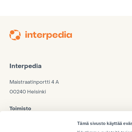
Interpedia
Maistraatinportti 4 A
00240 Helsinki
Toimisto
040 860 9264, ma–to 10–15, pe 10–12
Tämä sivusto käyttää eväs