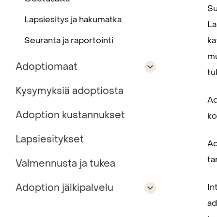
Su
Lapsiesitys ja hakumatka
La
Seuranta ja raportointi
ka
mu
Adoptiomaat
tu
Kysymyksiä adoptiosta
Ad
Adoption kustannukset
ko
Lapsiesitykset
Ad
ta
Valmennusta ja tukea
Adoption jälkipalvelu
In
ad