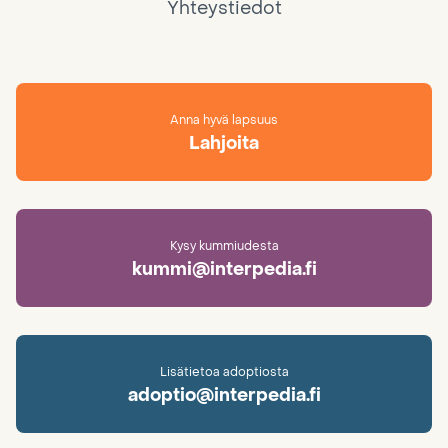
Yhteystiedot
Anna hyvä lapsuus
Lahjoita
Kysy kummiudesta
kummi@interpedia.fi
Lisätietoa adoptiosta
adoptio@interpedia.fi