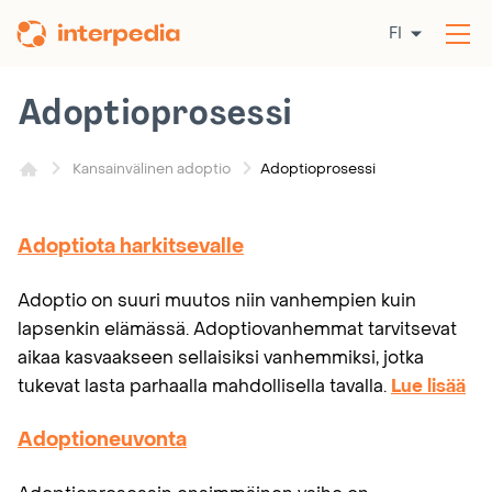
Siirry
FI
sisältöön
Av
val
Adoptioprosessi
Adoptioprosessi
Kansainvälinen adoptio
Adoptiota harkitsevalle
Adoptio on suuri muutos niin vanhempien kuin
lapsenkin elämässä. Adoptiovanhemmat tarvitsevat
aikaa kasvaakseen sellaisiksi vanhemmiksi, jotka
tukevat lasta parhaalla mahdollisella tavalla.
Lue lisää
Adoptioneuvonta