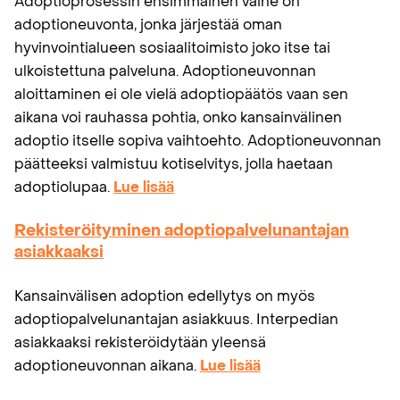
Adoptioprosessin ensimmäinen vaihe on
adoptioneuvonta, jonka järjestää oman
hyvinvointialueen sosiaalitoimisto joko itse tai
ulkoistettuna palveluna. Adoptioneuvonnan
aloittaminen ei ole vielä adoptiopäätös vaan sen
aikana voi rauhassa pohtia, onko kansainvälinen
adoptio itselle sopiva vaihtoehto. Adoptioneuvonnan
päätteeksi valmistuu kotiselvitys, jolla haetaan
adoptiolupaa.
Lue lisää
Rekisteröityminen adoptiopalvelunantajan
asiakkaaksi
Kansainvälisen adoption edellytys on myös
adoptiopalvelunantajan asiakkuus. Interpedian
asiakkaaksi rekisteröidytään yleensä
adoptioneuvonnan aikana.
Lue lisää