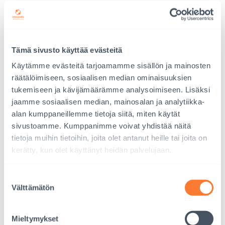
muodossa. Seurannan ja tuen lisäksi
sosiaalityöntekijä kirjoittaa seurantaraportteja lapsen
syntymämaahan. Osa maista vaatii adoptioperheeltä
myös omia raportteja.
Lue lisää
Tämä sivusto käyttää evästeitä
Käytämme evästeitä tarjoamamme sisällön ja mainosten
Adoption jälkipalvelu
räätälöimiseen, sosiaalisen median ominaisuuksien
tukemiseen ja kävijämäärämme analysoimiseen. Lisäksi
Interpedia tarjoaa tukeaan adoptoidulle ja
jaamme sosiaalisen median, mainosalan ja analytiikka-
adoptioperheille taustan selvittämiseen, juurimatkan
alan kumppaneillemme tietoja siitä, miten käytät
järjestelyyn ja verkostoitumiseen.
Lue lisää
sivustoamme. Kumppanimme voivat yhdistää näitä
tietoja muihin tietoihin, joita olet antanut heille tai joita on
Tilaa
adoptiotietopaketti
, joka sisältää perustietoa
kerätty, kun olet käyttänyt heidän palvelujaan.
kansainvälisestä adoptiosta ja adoptioprosessista
sekä pohdittavaa adoptiota harkitseville.
Suostumuksen
Välttämätön
valinta
Mieltymykset