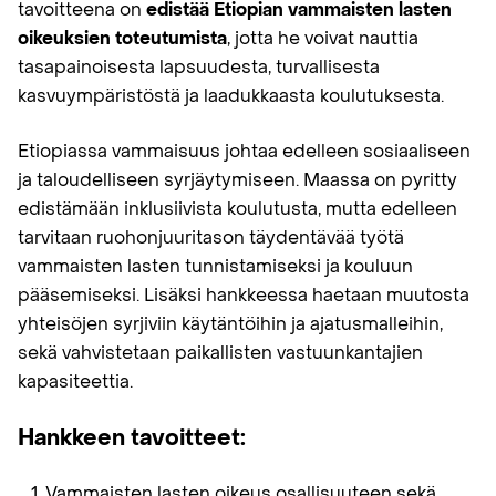
tavoitteena on
edistää Etiopian vammaisten lasten
oikeuksien toteutumista
, jotta he voivat nauttia
tasapainoisesta lapsuudesta, turvallisesta
kasvuympäristöstä ja laadukkaasta koulutuksesta.
Etiopiassa vammaisuus johtaa edelleen sosiaaliseen
ja taloudelliseen syrjäytymiseen. Maassa on pyritty
edistämään inklusiivista koulutusta, mutta edelleen
tarvitaan ruohonjuuritason täydentävää työtä
vammaisten lasten tunnistamiseksi ja kouluun
pääsemiseksi. Lisäksi hankkeessa haetaan muutosta
yhteisöjen syrjiviin käytäntöihin ja ajatusmalleihin,
sekä vahvistetaan paikallisten vastuunkantajien
kapasiteettia.
Hankkeen tavoitteet:
Vammaisten lasten oikeus osallisuuteen sekä