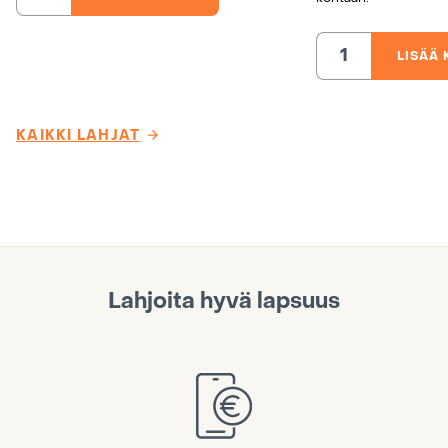
Etiopiaan
määrä
LISÄÄ 
Asennemuutos
yhteisöissä,
Etiopia
määrä
KAIKKI LAHJAT
Lahjoita hyvä lapsuus