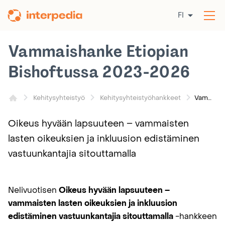
Siirry
FI
sisältöön
Av
val
Vammaishanke Etiopian
Bishoftussa 2023-2026
Vammaishanke Etiopian Bishoftussa 2023-2026
Kehitysyhteistyö
Kehitysyhteistyö­hankkeet
Oikeus hyvään lapsuuteen – vammaisten
lasten oikeuksien ja inkluusion edistäminen
vastuunkantajia sitouttamalla
Nelivuotisen
Oikeus hyvään lapsuuteen –
vammaisten lasten oikeuksien ja inkluusion
edistäminen vastuunkantajia sitouttamalla
-hankkeen