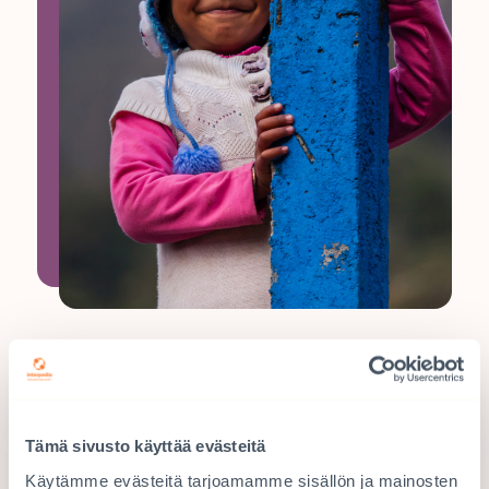
Tule kummiksi
Kummina muutat kummilapsen elämän ja
mahdollistat koulunkäynnin, turvallisen
Tämä sivusto käyttää evästeitä
lapsuuden sekä perheelle riittävän
Käytämme evästeitä tarjoamamme sisällön ja mainosten