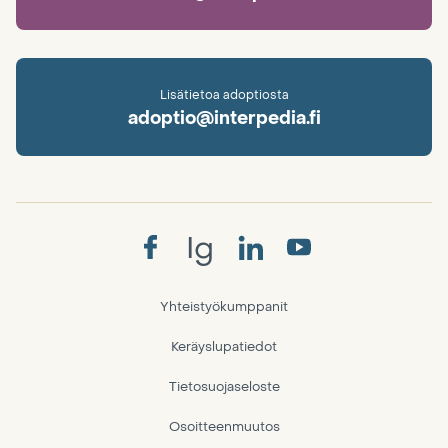
Lisätietoa adoptiosta
adoptio@interpedia.fi
Ig
Yhteistyökumppanit
Keräyslupatiedot
Tietosuojaseloste
Osoitteenmuutos