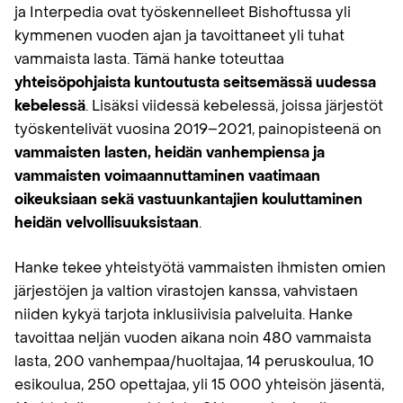
ja Interpedia ovat työskennelleet Bishoftussa yli
kymmenen vuoden ajan ja tavoittaneet yli tuhat
vammaista lasta. Tämä hanke toteuttaa
yhteisöpohjaista kuntoutusta seitsemässä uudessa
kebelessä
. Lisäksi viidessä kebelessä, joissa järjestöt
työskentelivät vuosina 2019–2021, painopisteenä on
vammaisten lasten, heidän vanhempiensa ja
vammaisten voimaannuttaminen vaatimaan
oikeuksiaan sekä vastuunkantajien kouluttaminen
heidän velvollisuuksistaan
.
Hanke tekee yhteistyötä vammaisten ihmisten omien
järjestöjen ja valtion virastojen kanssa, vahvistaen
niiden kykyä tarjota inklusiivisia palveluita. Hanke
tavoittaa neljän vuoden aikana noin 480 vammaista
lasta, 200 vanhempaa/huoltajaa, 14 peruskoulua, 10
esikoulua, 250 opettajaa, yli 15 000 yhteisön jäsentä,