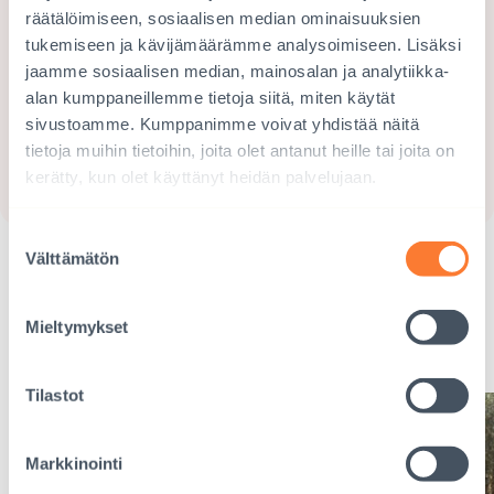
räätälöimiseen, sosiaalisen median ominaisuuksien
toimeentulon. Tukesi hyödyttää koko yhteisöä
tukemiseen ja kävijämäärämme analysoimiseen. Lisäksi
ja saat säännöllisesti kuulumisia
jaamme sosiaalisen median, mainosalan ja analytiikka-
kummilapseltasi.
alan kumppaneillemme tietoja siitä, miten käytät
sivustoamme. Kumppanimme voivat yhdistää näitä
RYHDY KUMMIKSI
tietoja muihin tietoihin, joita olet antanut heille tai joita on
kerätty, kun olet käyttänyt heidän palvelujaan.
Suostumuksen
Välttämätön
valinta
Eettiset lahjat
Mieltymykset
Seuraava
näkymä
karusellissa
Tilastot
Markkinointi