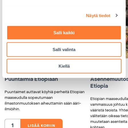
Näytä tiedot
Salli kaikki
Salli valinta
Kiellä
14,00
€
40,00
€
Puuntaimia Etiopiaan
Asennemuutos 
Etiopia
Puuntaimet auttavat köyhiä perheitä Etiopian
maaseudulla sopeutumaan
Etiopian maaseudulla
ilmastonmuutoksen aiheuttamiin sään ääri-
vammaisuus johtuu k
ilmiöihin.
vääristä teoista. Yht
välitetään oikeaa ti
muutetaan asenteita 
LISÄÄ KORIIN
Puuntaimia
kohtaan.