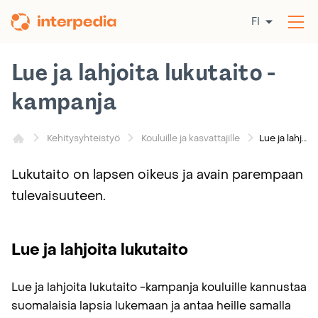
Siirry
FI
sisältöön
Av
val
Lue ja lahjoita lukutaito -
kampanja
Lue ja lahjoita lukutaito -kampanja
Kehitysyhteistyö
Kouluille ja kasvattajille
Lukutaito on lapsen oikeus ja avain parempaan
tulevaisuuteen.
Lue ja lahjoita lukutaito
Lue ja lahjoita lukutaito -kampanja kouluille kannustaa
suomalaisia lapsia lukemaan ja antaa heille samalla