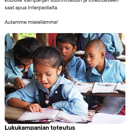
koululle. Kampanjan suunnitteluun ja toteutukseen
saat apua Interpedialta.
Autamme mielellämme!
Lukukampanjan toteutus