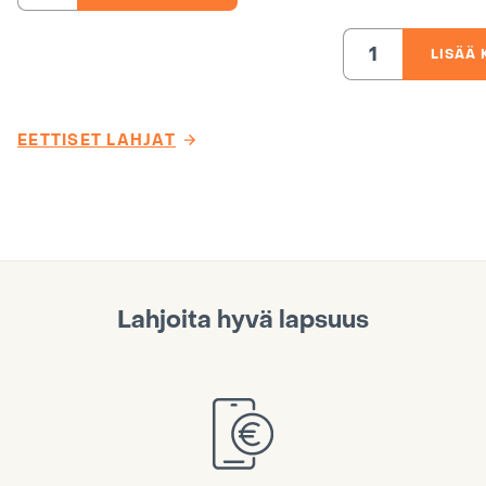
tytöille,
Intia
määrä
LISÄÄ 
Kuukauden
ruoat
päiväkotilapselle
Etiopia
määrä
EETTISET LAHJAT
Lahjoita hyvä lapsuus