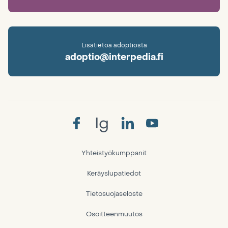
Lisätietoa adoptiosta
adoptio@interpedia.fi
Ig
Yhteistyökumppanit
Keräyslupatiedot
Tietosuojaseloste
Osoitteenmuutos