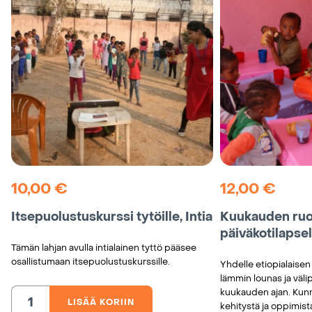
10,00
€
12,00
€
Itsepuolustuskurssi tytöille, Intia
Kuukauden ruo
päiväkotilapsel
Tämän lahjan avulla intialainen tyttö pääsee
osallistumaan itsepuolustuskurssille.
Yhdelle etiopialaisen
lämmin lounas ja välip
kuukauden ajan. Kunn
LISÄÄ KORIIN
Itsepuolustuskurssi
kehitystä ja oppimist