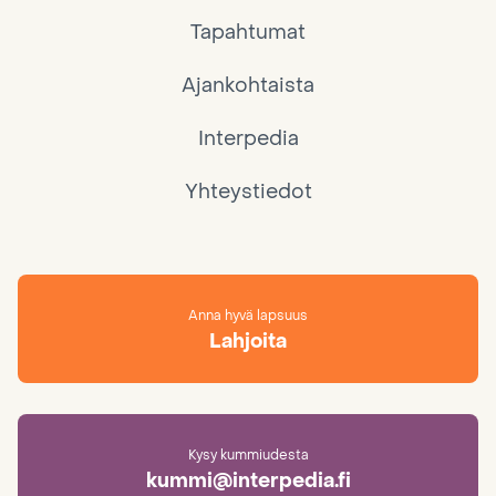
Tapahtumat
Ajankohtaista
Interpedia
Yhteystiedot
Anna hyvä lapsuus
Lahjoita
Kysy kummiudesta
kummi@interpedia.fi