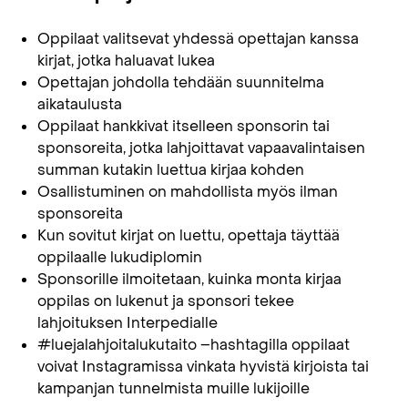
Oppilaat valitsevat yhdessä opettajan kanssa
kirjat, jotka haluavat lukea
Opettajan johdolla tehdään suunnitelma
aikataulusta
Oppilaat hankkivat itselleen sponsorin tai
sponsoreita, jotka lahjoittavat vapaavalintaisen
summan kutakin luettua kirjaa kohden
Osallistuminen on mahdollista myös ilman
sponsoreita
Kun sovitut kirjat on luettu, opettaja täyttää
oppilaalle lukudiplomin
Sponsorille ilmoitetaan, kuinka monta kirjaa
oppilas on lukenut ja sponsori tekee
lahjoituksen Interpedialle
#luejalahjoitalukutaito –hashtagilla oppilaat
voivat Instagramissa vinkata hyvistä kirjoista tai
kampanjan tunnelmista muille lukijoille