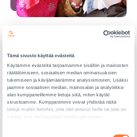
Kampanja­materiaalit
Lue ja lahjoita lukutaito -kampanjan ohjeet
opettajalle ja sponsoreille sekä lisätietoa
Tämä sivusto käyttää evästeitä
Interpedian työstä Länsi-Nepalissa
Käytämme evästeitä tarjoamamme sisällön ja mainosten
räätälöimiseen, sosiaalisen median ominaisuuksien
Ohjeet opettajalle
tukemiseen ja kävijämäärämme analysoimiseen. Lisäksi
jaamme sosiaalisen median, mainosalan ja analytiikka-
Ohjeet sponsorille
alan kumppaneillemme tietoja siitä, miten käytät
sivustoamme. Kumppanimme voivat yhdistää näitä
tietoja muihin tietoihin, joita olet antanut heille tai joita on
Interpedian työ Länsi-Nepalissa
kerätty, kun olet käyttänyt heidän palvelujaan.
Suostumuksen
Interpedian työ Nepalissa