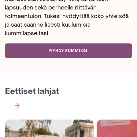
lapsuuden sekä perheelle riittävän
toimeentulon. Tukesi hyödyttää koko yhteisöä
ja saat säännöllisesti kuulumisia
kummilapseltasi.
RYHDY KUMMIKSI
Eettiset lahjat
Seuraava
näkymä
karusellissa