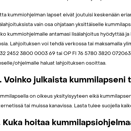
tta kummiohjelman lapset eivät joutuisi keskenään er
sälahjoituksista vain osa ohjataan yksittäiselle kummilap
ko kummiohjelmalle antamasi lisälahjoitus hyödyttää ja 
psia. Lahjoituksen voi tehdä verkossa tai maksamalla yl
 32 2452 3800 0003 69 tai OP FI 76 5780 3820 072063. 
pselle/ohjelmalle haluat lahjoituksen osoittaa.
. Voinko julkaista kummilapseni t
mmilapsella on oikeus yksityisyyteen eikä kummilapsen tie
ternetissä tai muissa kanavissa. Lasta tulee suojella kaike
. Kuka hoitaa kummilapsiohjelm