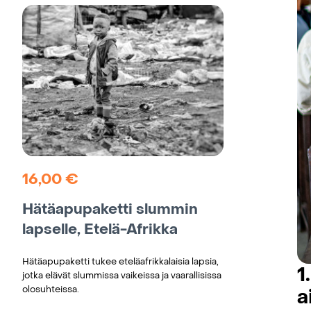
16,00
€
Hätäapupaketti slummin
lapselle, Etelä-Afrikka
Hätäapupaketti tukee eteläafrikkalaisia lapsia,
1
jotka elävät slummissa vaikeissa ja vaarallisissa
olosuhteissa.
a