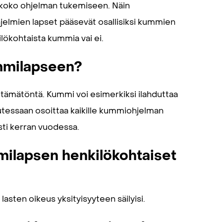
 koko ohjelman tukemiseen. Näin
jelmien lapset pääsevät osallisiksi kummien
lökohtaista kummia vai ei.
ummilapseen?
tämätöntä. Kummi voi esimerkiksi ilahduttaa
 halutessaan osoittaa kaikille kummiohjelman
sti kerran vuodessa.
milapsen henkilökohtaiset
lasten oikeus yksityisyyteen säilyisi.