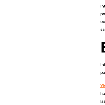
In
pa
os
sä
In
pa
YK
hu
la