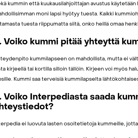
kä kummin että kuukausilahjoittajan avustus käytetään
hdollisimman moni lapsi hyötyy tuesta. Kaikki kummioh
tamasta tuesta riippumatta siitä, onko heillä omaa henki
. Voiko kummi pitää yhteyttä k
teydenpito kummilapseen on mahdollista, mutta ei vält
sta kirjeellä tai kortilla silloin tällöin. Kirjeen voi myös
psille. Kummi saa terveisiä kummilapselta lähtökohtaise
. Voiko Interpediasta saada kum
hteystiedot?
terpedia ei luovuta lasten osoitetietoja kummeille, jotta 