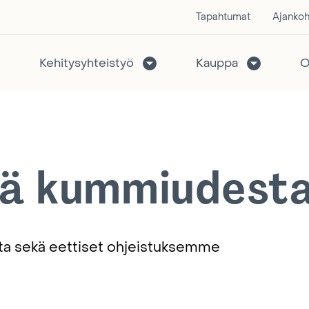
Tapahtumat
Ajankoh
Kehitysyhteistyö
Kauppa
O
yä kummiudest
ta sekä eettiset ohjeistuksemme