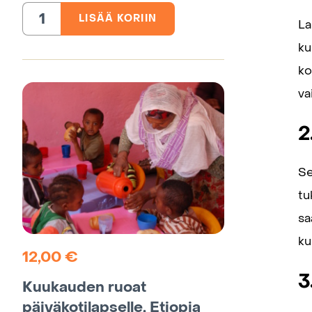
LISÄÄ KORIIN
Hätäapupaketti
La
slummin
lapselle,
ku
Etelä-
Afrikka
määrä
ko
va
2
Se
tu
sa
ku
12,00
€
3
Kuukauden ruoat
päiväkotilapselle, Etiopia