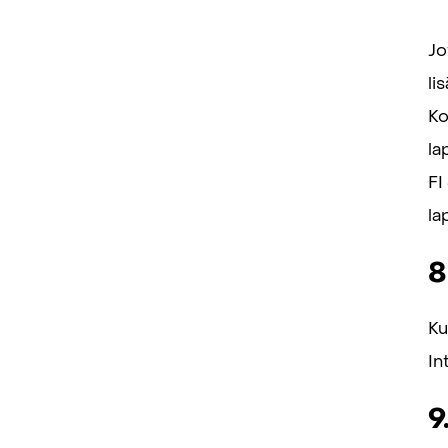
Jo
li
Ko
la
FI
la
8
Ku
In
9