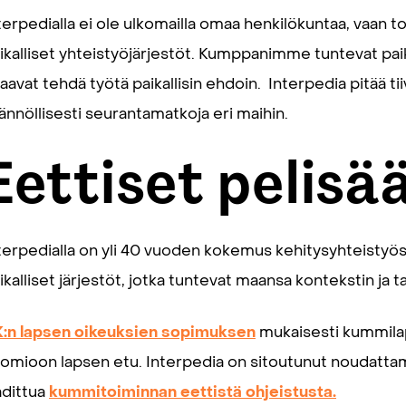
terpedialla ei ole ulkomailla omaa henkilökuntaa, vaan
ikalliset yhteistyöjärjestöt. Kumppanimme tuntevat paik
aavat tehdä työtä paikallisin ehdoin. Interpedia pitää tii
ännöllisesti seurantamatkoja eri maihin.
Eettiset pelisä
terpedialla on yli 40 vuoden kokemus kehitysyhteistyö
ikalliset järjestöt, jotka tuntevat maansa kontekstin ja t
:n lapsen oikeuksien sopimuksen
mukaisesti kummilap
omioon lapsen etu. Interpedia on sitoutunut noudattama
adittua
kummitoiminnan eettistä ohjeistusta.