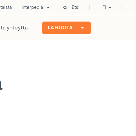
taista
Interpedia
Etsi
FI
ta yhteyttä
LAHJOITA
a