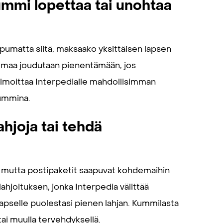
ummi lopettaa tai unohtaa
ppumatta siitä, maksaako yksittäisen lapsen
elmaa joudutaan pienentämään, jos
lmoittaa Interpedialle mahdollisimman
kummina.
ahjoja tai tehdä
ja, mutta postipaketit saapuvat kohdemaihin
ahjoituksen, jonka Interpedia välittää
apselle puolestasi pienen lahjan. Kummilasta
tai muulla tervehdyksellä.