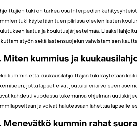
hjoittajien tuki on tärkeä osa Interpedian kehitysyhteist
mmien tuki käytetään tuen piirissä olevien lasten koulu
ulutuksen laatua ja koulutusjärjestelmää. Lisäksi lahjoit
ikuttamistyön sekä lastensuojelun vahvistamisen kautta
. Miten kummius ja kuukausilahjo
kä kummin että kuukausilahjoittajan tuki käytetään kai
kemiseen, jotta lapset eivät joutuisi eriarvoiseen asem
avat kahdesti vuodessa tukemansa ohjelman uutiskirjeen
mmilapseltaan ja voivat halutessaan lähettää lapselle esim
. Menevätkö kummin rahat suor