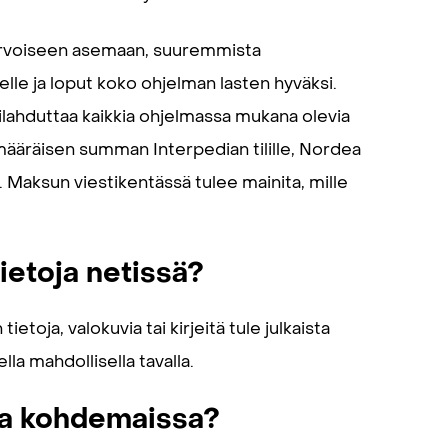
iarvoiseen asemaan, suuremmista
selle ja loput koko ohjelman lasten hyväksi.
ilahduttaa kaikkia ohjelmassa mukana olevia
imääräisen summan Interpedian tilille, Nordea
Maksun viestikentässä tulee mainita, mille
ietoja netissä?
toja, valokuvia tai kirjeitä tule julkaista
lla mahdollisella tavalla.
aa kohdemaissa?