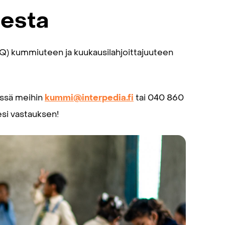
esta
FAQ) kummiuteen ja kuukausilahjoittajuuteen
dessä meihin
kummi@interpedia.fi
tai 040 860
esi vastauksen!