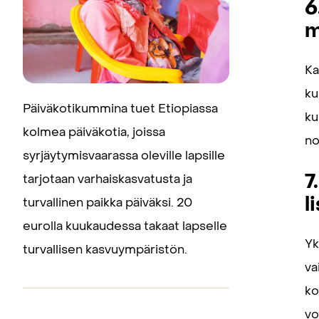
6
m
Ka
ku
Päiväkotikummina tuet Etiopiassa
ku
kolmea päiväkotia, joissa
no
syrjäytymisvaarassa oleville lapsille
7
tarjotaan varhaiskasvatusta ja
l
turvallinen paikka päiväksi. 20
eurolla kuukaudessa takaat lapselle
Yk
turvallisen kasvuympäristön.
va
ko
vo