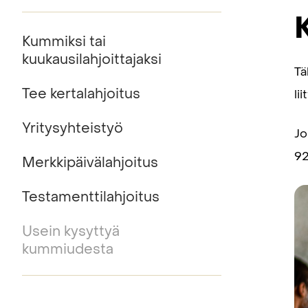
Kummiksi tai
kuukausilahjoitta­jaksi
Tä
Tee kertalahjoitus
lii
Yritysyhteistyö
Jo
92
Merkkipäivälahjoitus
Testamenttilahjoitus
Usein kysyttyä
kummiudesta