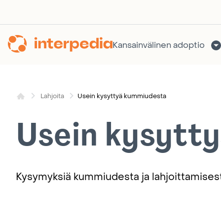
Siirry
sisältöön
Kansainvälinen adoptio
Usein kysyttyä kummiudesta
Lahjoita
Usein kysytt
Kysymyksiä kummiudesta ja lahjoittamises