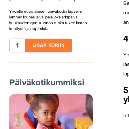
Se
Yhdelle etiopialaisen päiväkodin lapselle
ma
lämmin lounas ja välipala joka arkipäivä
an
kuukauden ajan. Kunnon ruoka tukee lasten
kehitystä ja oppimista.
4
LISÄÄ KORIIN
Kuukauden
ruoat
Yh
päiväkotilapselle,
Etiopia
määrä
la
la
Päiväkotikummiksi
5
y
In