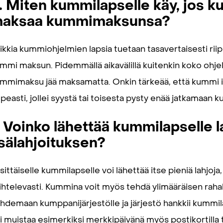
. Miten kummilapselle käy, jos k
aksaa kummimaksunsa?
ikkia kummiohjelmien lapsia tuetaan tasavertaisesti rii
mmi maksun. Pidemmällä aikavälillä kuitenkin koko ohj
mmimaksu jää maksamatta. Onkin tärkeää, että kummi i
peasti, jollei syystä tai toisesta pysty enää jatkamaan 
. Voinko lähettää kummilapselle l
isälahjoituksen?
sittäiselle kummilapselle voi lähettää itse pieniä lahjo
ihtelevasti. Kummina voit myös tehdä ylimääräisen rahal
hdemaan kumppanijärjestölle ja järjestö hankkii kummil
i muistaa esimerkiksi merkkipäivänä myös postikortilla 