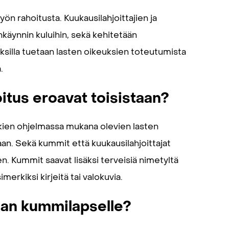
yön rahoitusta. Kuukausilahjoittajien ja
nkäynnin kuluihin, sekä kehitetään
uksilla tuetaan lasten oikeuksien toteutumista
.
itus eroavat toisistaan?
kkien ohjelmassa mukana olevien lasten
aan. Sekä kummit että kuukausilahjoittajat
. Kummit saavat lisäksi terveisiä nimetyltä
erkiksi kirjeitä tai valokuvia.
aan kummilapselle?