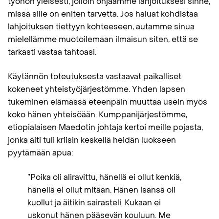
työhön yleisesti, jolloin ohjaamme lahjoituksesi sinne,
missä sille on eniten tarvetta. Jos haluat kohdistaa
lahjoituksen tiettyyn kohteeseen, autamme sinua
mielellämme muotoilemaan ilmaisun siten, että se
tarkasti vastaa tahtoasi.
Käytännön toteutuksesta vastaavat paikalliset
kokeneet yhteistyöjärjestömme. Yhden lapsen
tukeminen elämässä eteenpäin muuttaa usein myös
koko hänen yhteisöään. Kumppanijärjestömme,
etiopialaisen Maedotin johtaja kertoi meille pojasta,
jonka äiti tuli kriisin keskellä heidän luokseen
pyytämään apua:
”Poika oli aliravittu, hänellä ei ollut kenkiä,
hänellä ei ollut mitään. Hänen isänsä oli
kuollut ja äitikin sairasteli. Kukaan ei
uskonut hänen pääsevän kouluun. Me