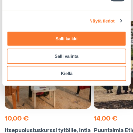
Seuraava
näkymä
karusellissa
Näytä tiedot
Salli kaikki
Salli valinta
Kiellä
10,00
€
14,00
€
Itsepuolustuskurssi tytöille, Intia
Puuntaimia Eti