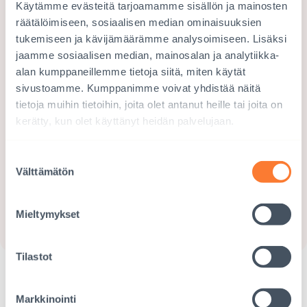
Käytämme evästeitä tarjoamamme sisällön ja mainosten
räätälöimiseen, sosiaalisen median ominaisuuksien
Tule kummiksi
tukemiseen ja kävijämäärämme analysoimiseen. Lisäksi
jaamme sosiaalisen median, mainosalan ja analytiikka-
Kummina muutat kummilapsen elämän ja
alan kumppaneillemme tietoja siitä, miten käytät
mahdollistat koulunkäynnin, turvallisen
sivustoamme. Kumppanimme voivat yhdistää näitä
lapsuuden sekä perheelle riittävän
tietoja muihin tietoihin, joita olet antanut heille tai joita on
kerätty, kun olet käyttänyt heidän palvelujaan.
toimeentulon. Tukesi hyödyttää koko yhteisöä
ja saat säännöllisesti kuulumisia
Suostumuksen
kummilapseltasi.
Välttämätön
valinta
RYHDY KUMMIKSI
Mieltymykset
Tilastot
Eettiset lahjat
Markkinointi