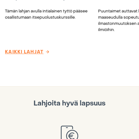
Tämän lahjan avulla intialainen tyttö pääsee
Puuntaimet auttavat 
osallistumaan itsepuolustuskurssille.
maaseudulla sopeu
ilmastonmuutoksen ai
ilmiöihin.
KAIKKI LAHJAT
Lahjoita hyvä lapsuus