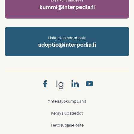
Kysy kummiudesta
kummi@interpedia.fi
Lisätietoa adoptiosta
adoptio@interpedia.fi
Ig
Yhteistyökumppanit
Keräyslupatiedot
Tietosuojaseloste