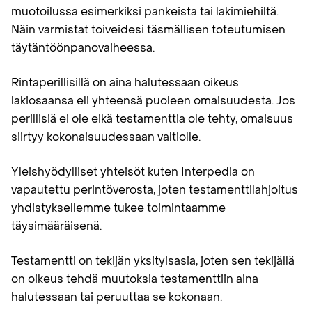
muotoilussa esimerkiksi pankeista tai lakimiehiltä.
Näin varmistat toiveidesi täsmällisen toteutumisen
täytäntöönpanovaiheessa.
Rintaperillisillä on aina halutessaan oikeus
lakiosaansa eli yhteensä puoleen omaisuudesta. Jos
perillisiä ei ole eikä testamenttia ole tehty, omaisuus
siirtyy kokonaisuudessaan valtiolle.
Yleishyödylliset yhteisöt kuten Interpedia on
vapautettu perintöverosta, joten testamenttilahjoitus
yhdistyksellemme tukee toimintaamme
täysimääräisenä.
Testamentti on tekijän yksityisasia, joten sen tekijällä
on oikeus tehdä muutoksia testamenttiin aina
halutessaan tai peruuttaa se kokonaan.