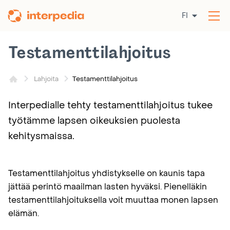
Siirry
FI
sisältöön
Av
val
Testamenttilahjoitus
Testamenttilahjoitus
Lahjoita
Interpedialle tehty testamenttilahjoitus tukee
työtämme lapsen oikeuksien puolesta
kehitysmaissa.
Testamenttilahjoitus yhdistykselle on kaunis tapa
jättää perintö maailman lasten hyväksi. Pienelläkin
testamenttilahjoituksella voit muuttaa monen lapsen
elämän.