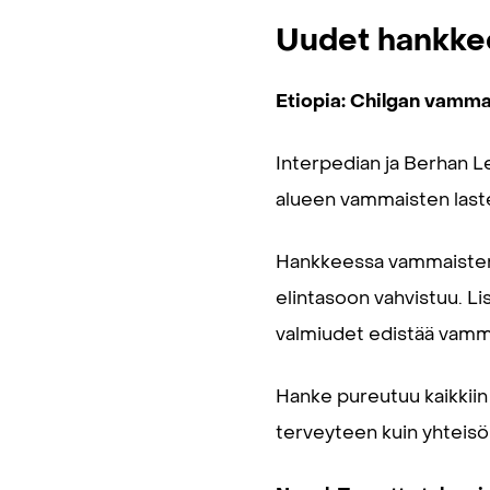
Uudet hankke
Etiopia: Chilgan vamma
Interpedian ja Berhan Le
alueen vammaisten last
Hankkeessa vammaisten l
elintasoon vahvistuu. Li
valmiudet edistää vamm
Hanke pureutuu kaikkiin v
terveyteen kuin yhteisön