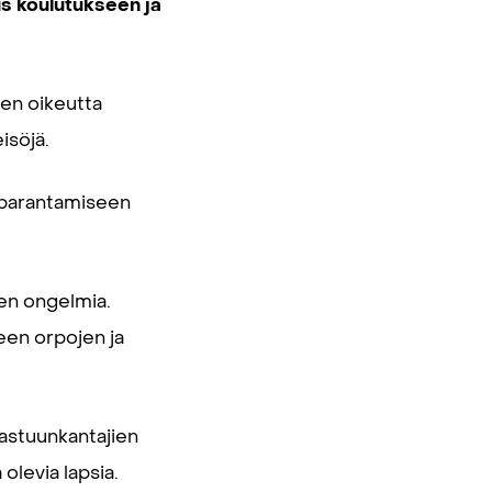
s koulutukseen ja
ten oikeutta
isöjä.
n parantamiseen
en ongelmia.
een orpojen ja
 vastuunkantajien
levia lapsia.