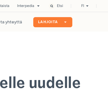
taista
Interpedia
Etsi
FI
ta yhteyttä
LAHJOITA
elle uudelle