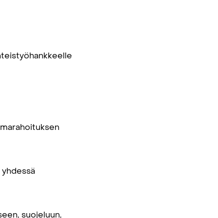
hteistyöhankkeelle
 omarahoituksen
ä yhdessä
seen, suojeluun,