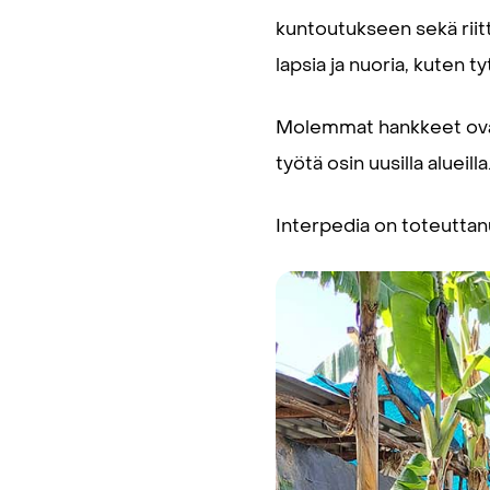
kuntoutukseen sekä riit
lapsia ja nuoria, kuten t
Molemmat hankkeet ovat j
työtä osin uusilla alueilla
Interpedia on toteuttanu