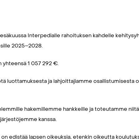
esäkuussa Interpedialle rahoituksen kahdelle kehitysy
osille 2025–2028.
 yhteensä 1 057 292 €.
tä luottamuksesta ja lahjoittajiamme osallistumisesta
emmille hakemillemme hankkeille ja toteutamme niit
ijärjestöjemme kanssa.
on edistää lapsen oikeuksia, etenkin oikeutta koulutuk