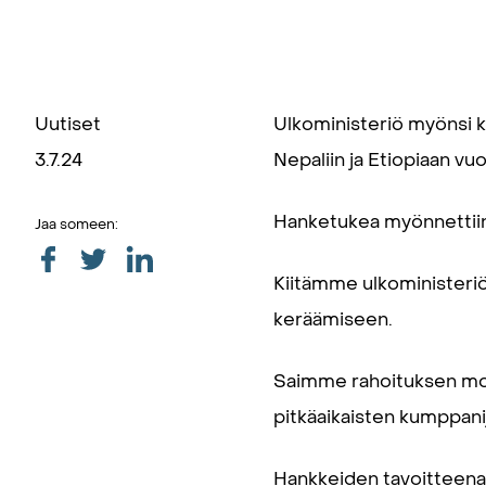
Uutiset
Ulkoministeriö myönsi k
3.7.24
Nepaliin ja Etiopiaan vu
Hanketukea myönnettiin
Jaa someen:
Kiitämme ulkoministeriö
keräämiseen.
Saimme rahoituksen mol
pitkäaikaisten kumppan
Hankkeiden tavoitteena 