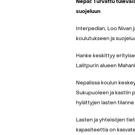
Nepal: Turvattu tuleva
suojeluun
Interpedian, Loo Nivan 
koulutukseen ja suojeluun
Hanke keskittyy erityis
Lalitpurin alueen Maha
Nepalissa koulun keskey
Sukupuoleen ja kastiin 
hylättyjen lasten tilanne
Lasten ja yhteisöjen tiet
kapasiteettia on kasvat