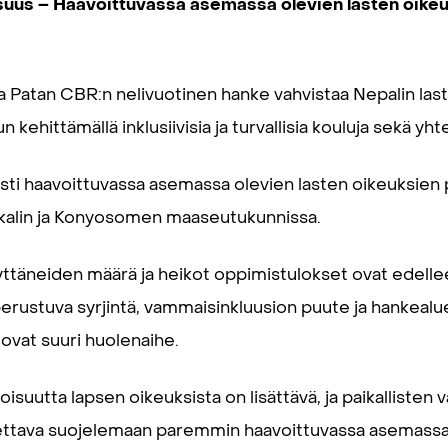
isuus – Haavoittuvassa asemassa olevien lasten oikeu
ja Patan CBR:n nelivuotinen hanke vahvistaa Nepalin las
 kehittämällä inklusiivisia ja turvallisia kouluja sekä yhte
esti haavoittuvassa asemassa olevien lasten oikeuksie
nkalin ja Konyosomen maaseutukunnissa.
ttäneiden määrä ja heikot oppimistulokset ovat edelle
perustuva syrjintä, vammaisinkluusion puute ja hankealu
 ovat suuri huolenaihe.
oisuutta lapsen oikeuksista on lisättävä, ja paikallisten
ettava suojelemaan paremmin haavoittuvassa asemassa o