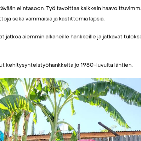
tävään elintasoon. Työ tavoittaa kaikkein haavoittuvim
yttöjä sekä vammaisia ja kastittomia lapsia.
atkoa aiemmin alkaneille hankkeille ja jatkavat tulokse
.
t kehitysyhteistyöhankkeita jo 1980-luvulta lähtien.