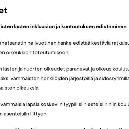
et
isten lasten inkluusion ja kuntoutuksen edistäminen
hetsanatin nelivuotinen hanke edistää kestäviä ratkaisu
en oikeuksien toteutumiseen.
asten ja nuorten oikeudet paranevat ja oikeus koulutuk
säksi vammaisten henkilöiden järjestöillä ja sidosryhmi
aisten oikeuksia.
ammaisia lapsia koskeviin tyypillisiin esteisiin niin koul
 asenteisiin liittyen.