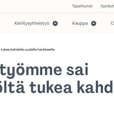
Tapahtumat
Ajankoh
Kehitysyhteistyö
Kauppa
O
 tukea kahdelle uudelle hankkeelle
styömme sai
öltä tukea kahd