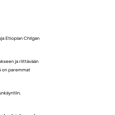
ja Etiopian Chilgan
seen ja riittävään
llä on paremmat
unkäyntiin,