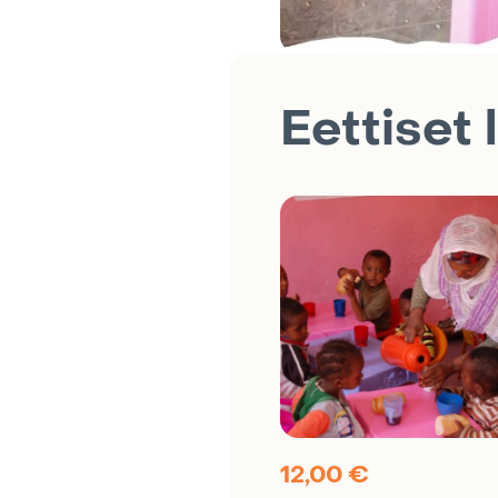
Eettiset 
12,00
€