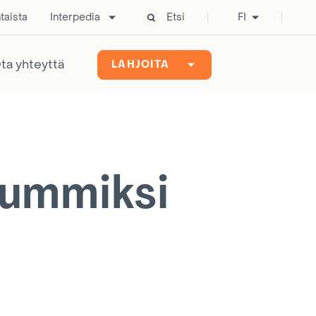
taista
Interpedia
Etsi
FI
ta yhteyttä
LAHJOITA
kummiksi