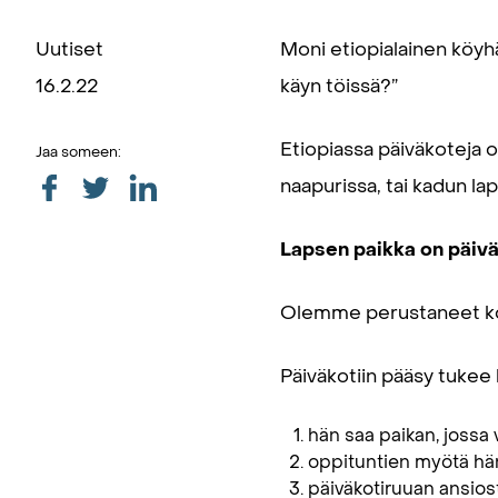
Uutiset
Moni etiopialainen köyhä 
16.2.22
käyn töissä?”
Etiopiassa päiväkoteja on
Jaa someen:
naapurissa, tai kadun lap
Lapsen paikka on päiv
Olemme perustaneet kolm
Päiväkotiin pääsy tukee 
hän saa paikan, jossa 
oppituntien myötä hä
päiväkotiruuan ansios