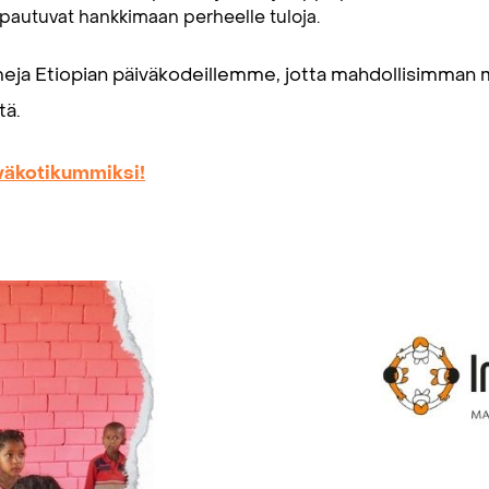
apautuvat hankkimaan perheelle tuloja.
ja Etiopian päiväkodeillemme, jotta mahdollisimman mo
tä.
väkotikummiksi!