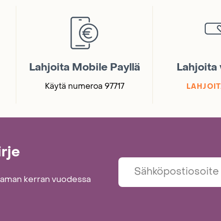
Lahjoita Mobile Payllä
Lahjoita
Käytä numeroa 97717
LAHJOIT
irje
taman kerran vuodessa