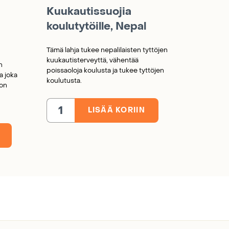
Kuukautissuojia
koulutytöille, Nepal
Tämä lahja tukee nepalilaisten tyttöjen
kuukautisterveyttä, vähentää
n
poissaoloja koulusta ja tukee tyttöjen
a joka
koulutusta.
non
LISÄÄ KORIIN
Kuukautissuojia
koulutytöille,
Nepal
määrä