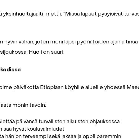
yksinhuoltajaäiti miettii: ”Missä lapset pysyisivät turva
 hyvin vähän, joten moni lapsi pyörii töiden ajan äitinsä j
sijoukossa. Huoli on suuri.
äkodissa
e päiväkotia Etiopiaan köyhille alueille yhdessä Maed
lasta monin tavoin:
viettää päivänsä turvallisten aikuisten ohjauksessa
n saa hyvät kouluvalmiudet
ta hän on terveempi sekä jaksaa ja oppii paremmin