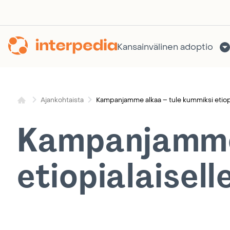
Siirry
sisältöön
Kansainvälinen adoptio
Kampanjamme alkaa – tule kummiksi etiopia
Ajankohtaista
Kampanjamme 
etiopialaisell