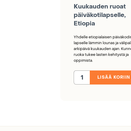
Kuukauden ruoat
päiväkotilapselle,
Etiopia
Yhdelle etiopialaisen päiväkodi
lapselle lämmin lounas ja välipal
arkipäivä kuukauden ajan. Kun
ruoka tukee lasten kehitystä ja
oppimista.
LISÄÄ KORIIN
Kuukauden
ruoat
päiväkotilapselle,
Etiopia
määrä