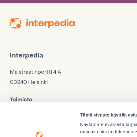
Interpedia
Maistraatinportti 4 A
00240 Helsinki
Toimisto
040 860 9264, ma–to 10–15, pe 10–12
Tämä sivusto käyttää eväs
Käytämme evästeitä tarjoa
ominaisuuksien tukemisee