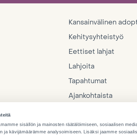
Kansainvälinen adop
Kehitysyhteistyö
Eettiset lahjat
Lahjoita
Tapahtumat
Ajankohtaista
Interpedia
teitä
Yhteystiedot
mamme sisällön ja mainosten räätälöimiseen, sosiaalisen medi
n ja kävijämäärämme analysoimiseen. Lisäksi jaamme sosiaali