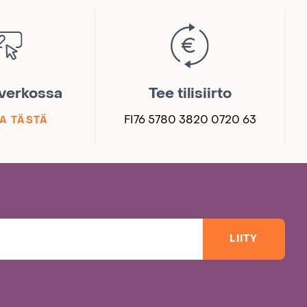
 verkossa
Tee tilisiirto
FI76 5780 3820 0720 63
A TÄSTÄ
LIITY