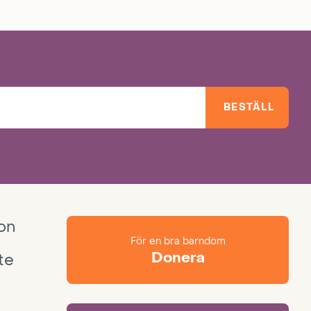
BESTÄLL
ion
För en bra barndom
Donera
te