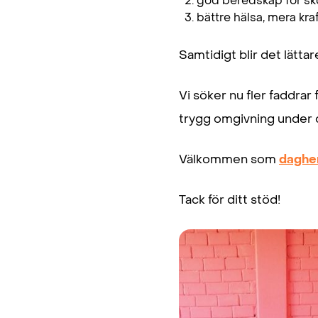
god beredskap för s
bättre hälsa, mera kr
Samtidigt blir det lätta
Vi söker nu fler faddrar
trygg omgivning under 
Välkommen som
daghe
Tack för ditt stöd!