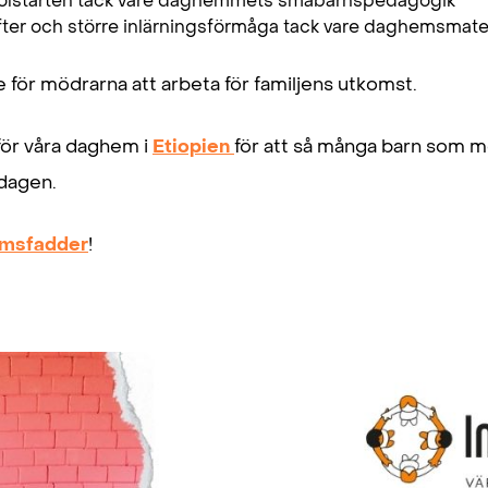
kolstarten tack vare daghemmets småbarnspedagogik
after och större inlärningsförmåga tack vare daghemsmate
re för mödrarna att arbeta för familjens utkomst.
 för våra daghem i
Etiopien
för att så många barn som möj
dagen.
msfadder
!