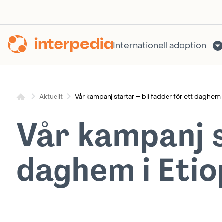
Hoppa
till
innehållet
Internationell adoption
Vår kampanj startar – bli fadder för ett daghem 
Aktuellt
Vår kampanj s
daghem i Etio