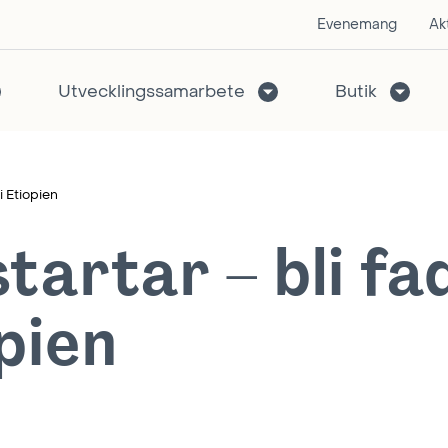
Evenemang
Akt
Utvecklingssamarbete
Butik
i Etiopien
tartar – bli fa
pien