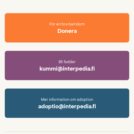
För en bra barndom
Donera
Bli fadder
kummi@interpedia.fi
Mer information om adoption
adoptio@interpedia.fi