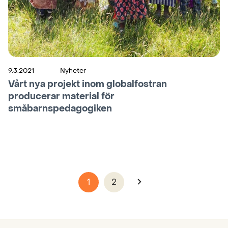
9.3.2021
Nyheter
Vårt nya projekt inom globalfostran
producerar material för
småbarnspedagogiken
P
1
2
o
s