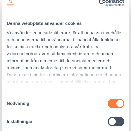
Denna webbplats använder cookies
Vi använder enhetsidentifierare för att anpassa innehållet
och annonserna till användarna, tillhandahålla funktioner
för sociala medier och analysera vår trafik. Vi
vidarebefordrar även sådana identifierare och annan
information från din enhet till de sociala medier och
annons- och analysföretag som vi samarbetar med.
Dessa kan i sin tur kombinera informationen med annan
information som du har tillhandahållit eller som de har
samlat in när du har använt deras tjänster.
23.3.2022
Nyheter
Samtyckesval
Ett spel för daghemmen om hållbar utveckling
Nödvändig
finns nu tillgängligt
Inställningar