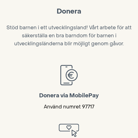
t
s
Donera
p
Stöd barnen i ett utvecklingsland! Vårt arbete för att
a
säkerställa en bra barndom för barnen i
g
utvecklingsländerna blir möjligt genom gåvor.
i
n
a
t
i
Donera via MobilePay
o
n
Använd numret 97717