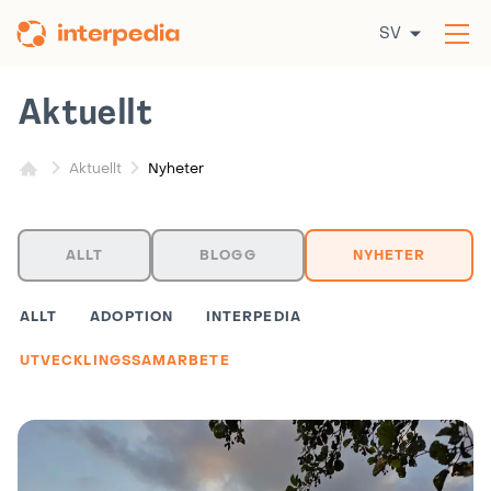
Hoppa
SV
till
Öp
innehållet
me
Aktuellt
Nyheter
Aktuellt
ALLT
BLOGG
NYHETER
ALLT
ADOPTION
INTERPEDIA
UTVECKLINGSSAMARBETE