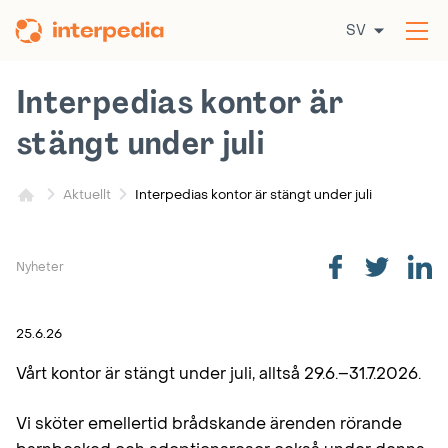
Hoppa
SV
till
Öp
innehållet
me
Interpedias kontor är
stängt under juli
Interpedias kontor är stängt under juli
Aktuellt
Nyheter
25.6.26
Vårt kontor är stängt under juli, alltså 29.6.–31.7.2026.
Vi sköter emellertid brådskande ärenden rörande