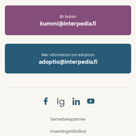
Bli fadder
kummi@interpedia.fi
Mer information om adoption
adoptio@interpedia.fi
Ig
Samarbetspartner
Insamlingstillstånd