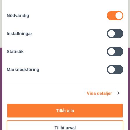
samlat in när du har använt deras tjänster.
Samtyckesval
Nödvändig
Donera direkt
FI76 5780 3820 0720 63
Inställningar
Statistik
Beställ nyhetsbrev
Marknadsföring
Beställ nyhetsbrev om Interpedias
utvecklingssamarbete
Visa detaljer
Tillåt alla
BESTÄLL
Tillåt urval