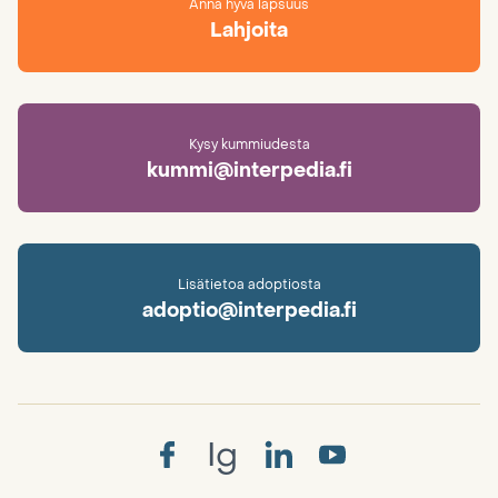
Anna hyvä lapsuus
Lahjoita
Kysy kummiudesta
kummi@interpedia.fi
Lisätietoa adoptiosta
adoptio@interpedia.fi
Ig