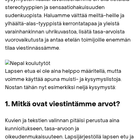
stereotyyppien ja sensaatiohakuisuuden
sudenkuopista. Haluamme välttää meiltä−heille ja
ylhäältä−alas-tyyppistä kerrontatapaa ja yleistä
varainhankinnan uhrikuvastoa, lisätä tasa-arvoista
vuorovaikutusta ja antaa etelän toimijoille enemmän
tilaa viestinnässämme.
Lapsen etua ei ole aina helppo määritellä, mutta
voimme käyttää apuna muisti- ja kysymyslistoja.
Nostan tähän nyt esimerkiksi neljä kysymystä:
1. Mitkä ovat viestintämme arvot?
Kuvien ja tekstien valinnan pitäisi perustua aina
kunnioitukseen, tasa-arvoon ja
oikeudenmukaisuuteen. Lapsijärjestöllä lapsen etu ja