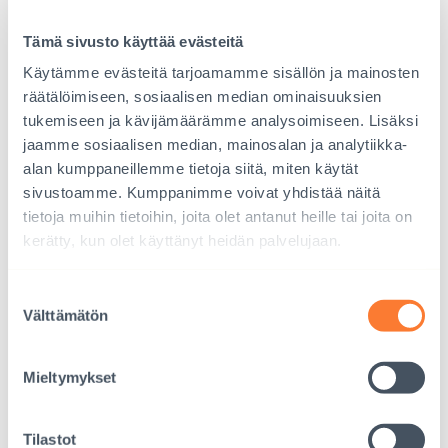
ongelmia ja toisaalta valtava määrä järjestöjä ja
aktivisteja, jotka tekevät työtä paremman huomisen
Tämä sivusto käyttää evästeitä
puolesta. Onnistumisia ja epäonnistumisia.
Käytämme evästeitä tarjoamamme sisällön ja mainosten
Voimmeko me tehdä jotain, jotta kuvamme näistä
räätälöimiseen, sosiaalisen median ominaisuuksien
maista monipuolistuisi?
tukemiseen ja kävijämäärämme analysoimiseen. Lisäksi
jaamme sosiaalisen median, mainosalan ja analytiikka-
Olemme Interpediassa viimeisten vuosien aikana
alan kumppaneillemme tietoja siitä, miten käytät
pyrkineet tietoisesti lisäämään viestintää, jossa
sivustoamme. Kumppanimme voivat yhdistää näitä
kerromme aktiivisesta kansalaisyhteiskunnasta,
tietoja muihin tietoihin, joita olet antanut heille tai joita on
paikallisista, joilla on asiantuntemusta ja kykyä
kerätty, kun olet käyttänyt heidän palvelujaan.
vaikuttaa. Kirjoitussarjassamme #Etelänvahvatnaiset
olemme nostaneet esiin erityisesti naistoimijoita.
Suostumuksen
Välttämätön
valinta
Tällä tiellä aiomme jatkaa. Kenen äänellä? -
hankkeemme osana valmistuu minidokumentti
Mieltymykset
lapsityön vastaisesta työstä Nepalissa. Siinä
pääosassa ovat nepalilaiset itse. On ilo ja kunnia olla
Tilastot
mukana heidän tärkeässä työssään.