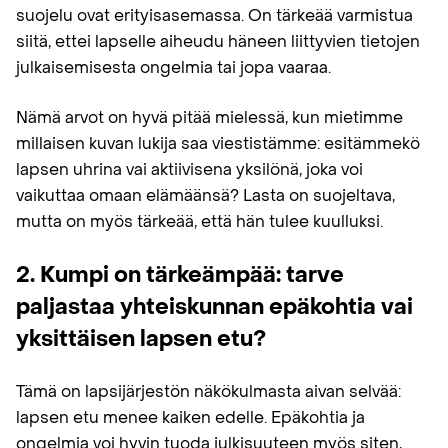
suojelu ovat erityisasemassa. On tärkeää varmistua
siitä, ettei lapselle aiheudu häneen liittyvien tietojen
julkaisemisesta ongelmia tai jopa vaaraa.
Nämä arvot on hyvä pitää mielessä, kun mietimme
millaisen kuvan lukija saa viestistämme: esitämmekö
lapsen uhrina vai aktiivisena yksilönä, joka voi
vaikuttaa omaan elämäänsä? Lasta on suojeltava,
mutta on myös tärkeää, että hän tulee kuulluksi.
2. Kumpi on tärkeämpää: tarve
paljastaa yhteiskunnan epäkohtia vai
yksittäisen lapsen etu?
Tämä on lapsijärjestön näkökulmasta aivan selvää:
lapsen etu menee kaiken edelle. Epäkohtia ja
ongelmia voi hyvin tuoda julkisuuteen myös siten,