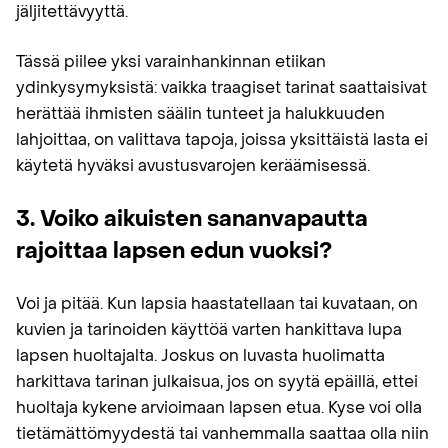
jäljitettävyyttä.
Tässä piilee yksi varainhankinnan etiikan
ydinkysymyksistä: vaikka traagiset tarinat saattaisivat
herättää ihmisten säälin tunteet ja halukkuuden
lahjoittaa, on valittava tapoja, joissa yksittäistä lasta ei
käytetä hyväksi avustusvarojen keräämisessä.
3. Voiko aikuisten sananvapautta
rajoittaa lapsen edun vuoksi?
Voi ja pitää. Kun lapsia haastatellaan tai kuvataan, on
kuvien ja tarinoiden käyttöä varten hankittava lupa
lapsen huoltajalta. Joskus on luvasta huolimatta
harkittava tarinan julkaisua, jos on syytä epäillä, ettei
huoltaja kykene arvioimaan lapsen etua. Kyse voi olla
tietämättömyydestä tai vanhemmalla saattaa olla niin