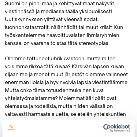
Suomi on pieni maa ja kehittyvät maat näkyvät
viestinnässä ja mediassa täällä yksipuolisesti.
Uutiskynnyksen ylittävät yleensä sodat,
luonnonkatastrofit, nälänhädät tai muut kriisit. Kun
työskentelemme haavoittuvaisten ihmisryhmien
kanssa, on vaarana toistaa tätä stereotypiaa.
Olemme tottuneet uhrikuvastoon, mutta miten
voisimme rikkoa tätä kuvaa? Kärsivän lapsen kuvan
sijaan me ja monet muut järjestöt olemme valinneet
enemmän iloisia ja hyvinvoivia lapsia viestintäämme.
Mutta onko tämä totuudenmukainen kuva
yhteistyömaistamme? Molemmat ääripäät ovat
olemassa ja todellisia, mutta niiden välissä on
valtavasti harmaata aluetta, se etelän yhteiskuntien
moninainen todellisuus, jossa on harvoin pelkkää
mustaa ja valkoista. On suuria yhteiskunnallisia