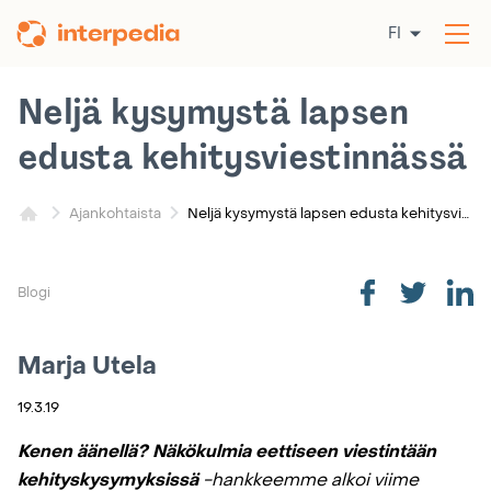
Siirry
FI
sisältöön
Av
val
Neljä kysymystä lapsen
edusta kehitysviestinnässä
Neljä kysymystä lapsen edusta kehitysviestinnässä
Ajankohtaista
Blogi
Marja Utela
19.3.19
Kenen äänellä? Näkökulmia eettiseen viestintään
kehityskysymyksissä
-hankkeemme alkoi viime