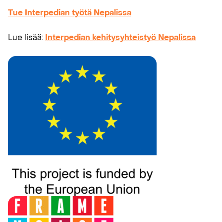
Tue Interpedian työtä Nepalissa
Lue lisää:
Interpedian kehitysyhteistyö Nepalissa