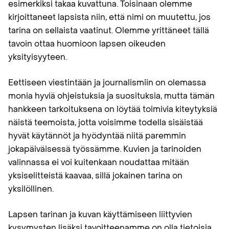
esimerkiksi takaa kuvattuna. Toisinaan olemme
kirjoittaneet lapsista niin, että nimi on muutettu, jos
tarina on sellaista vaatinut. Olemme yrittäneet tällä
tavoin ottaa huomioon lapsen oikeuden
yksityisyyteen.
Eettiseen viestintään ja journalismiin on olemassa
monia hyviä ohjeistuksia ja suosituksia, mutta tämän
hankkeen tarkoituksena on löytää toimivia kiteytyksiä
näistä teemoista, jotta voisimme todella sisäistää
hyvät käytännöt ja hyödyntää niitä paremmin
jokapäiväisessä työssämme. Kuvien ja tarinoiden
valinnassa ei voi kuitenkaan noudattaa mitään
yksiselitteistä kaavaa, sillä jokainen tarina on
yksilöllinen.
Lapsen tarinan ja kuvan käyttämiseen liittyvien
kysymysten lisäksi tavoitteenamme on olla tietoisia