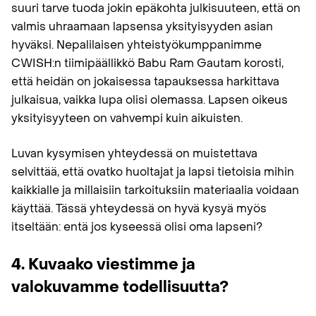
suuri tarve tuoda jokin epäkohta julkisuuteen, että on
valmis uhraamaan lapsensa yksityisyyden asian
hyväksi. Nepalilaisen yhteistyökumppanimme
CWISH:n tiimipäällikkö Babu Ram Gautam korosti,
että heidän on jokaisessa tapauksessa harkittava
julkaisua, vaikka lupa olisi olemassa. Lapsen oikeus
yksityisyyteen on vahvempi kuin aikuisten.
Luvan kysymisen yhteydessä on muistettava
selvittää, että ovatko huoltajat ja lapsi tietoisia mihin
kaikkialle ja millaisiin tarkoituksiin materiaalia voidaan
käyttää. Tässä yhteydessä on hyvä kysyä myös
itseltään: entä jos kyseessä olisi oma lapseni?
4. Kuvaako viestimme ja
valokuvamme todellisuutta?