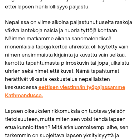
ettei lapsen henkilöllisyys paljastu.
Nepalissa on viime aikoina paljastunut useita raakoja
väkivallantekoja naisia ja nuoria tyttöjä kohtaan.
Näimme matkamme aikana sanomalehdissä
monenlaisia tapoja kertoa uhreista: oli käytetty vain
nimen ensimmäistä kirjainta ja kuvattu vain selkää,
kerrottu tapahtumasta piirroskuvin tai jopa julkaistu
uhrien sekä nimet että kuvat. Nämä tapahtumat
herättivät vilkasta keskustelua nepalilaisten
keskuudessa
eettisen viestinnän työpajassamme
Kathmandussa.
Lapsen oikeuksien rikkomuksia on tuotava yleisön
tietoisuuteen, mutta miten sen voisi tehdä lapsen
etua kunnioittaen? Mitä arkaluontoisempi aihe, sen
tarkemmin on suojeltava lapsen yksityisyyttä ja