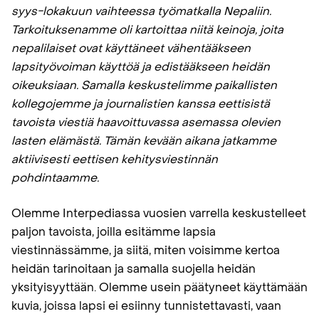
syys−lokakuun vaihteessa työmatkalla Nepaliin.
Tarkoituksenamme oli kartoittaa niitä keinoja, joita
nepalilaiset ovat käyttäneet vähentääkseen
lapsityövoiman käyttöä ja edistääkseen heidän
oikeuksiaan. Samalla keskustelimme paikallisten
kollegojemme ja journalistien kanssa eettisistä
tavoista viestiä haavoittuvassa asemassa olevien
lasten elämästä. Tämän kevään aikana jatkamme
aktiivisesti eettisen kehitysviestinnän
pohdintaamme.
Olemme Interpediassa vuosien varrella keskustelleet
paljon tavoista, joilla esitämme lapsia
viestinnässämme, ja siitä, miten voisimme kertoa
heidän tarinoitaan ja samalla suojella heidän
yksityisyyttään. Olemme usein päätyneet käyttämään
kuvia, joissa lapsi ei esiinny tunnistettavasti, vaan