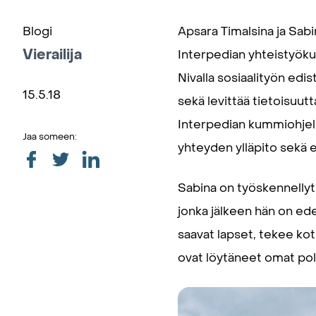
Blogi
Apsara Timalsina ja Sabin
Vierailija
Interpedian yhteistyök
Nivalla sosiaalityön edis
15.5.18
sekä levittää tietoisuutt
Interpedian kummiohjel
Jaa someen:
yhteyden ylläpito sekä e
Sabina on työskennellyt 
jonka jälkeen hän on ed
saavat lapset, tekee kot
ovat löytäneet omat pol