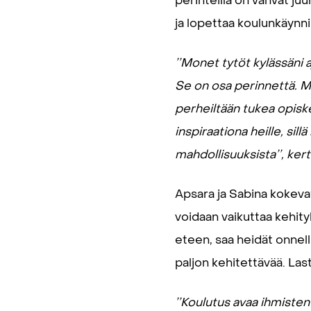
perinteillä on vahvat j
ja lopettaa koulunkäynni
’’Monet tytöt kylässäni 
Se on osa perinnettä. M
perheiltään tukea opiske
inspiraationa heille, sil
mahdollisuuksista’’, ker
Apsara ja Sabina kokevat,
voidaan vaikuttaa kehity
eteen, saa heidät onnell
paljon kehitettävää. Las
’’Koulutus avaa ihmisten