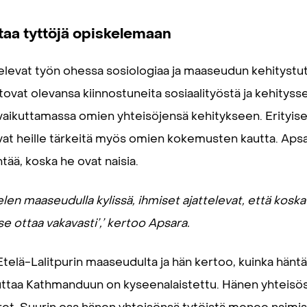
aa tyttöjä opiskelemaan
levat työn ohessa sosiologiaa ja maaseudun kehitystu
ovat olevansa kiinnostuneita sosiaalityöstä ja kehityss
vaikuttamassa omien yhteisöjensä kehitykseen. Erityises
t heille tärkeitä myös omien kokemusten kautta. Apsar
ä, koska he ovat naisia.
len maaseudulla kylissä, ihmiset ajattelevat, että koska
se ottaa vakavasti’,’ kertoo Apsara.
Etelä-Lalitpurin maaseudulta ja hän kertoo, kuinka häntä
taa Kathmanduun on kyseenalaistettu. Hänen yhteisös