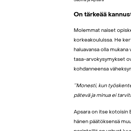
On tärkeää kannust
Molemmat naiset opiske
korkeakouluissa. He kert
haluavansa olla mukana 
tasa-arvokysymykset ova
kohdanneensa väheksyntä
’’Monesti, kun työskente
pätevä ja minua ei tarvit
Apsara on itse kotoisin 
hänen päätöksensä muut