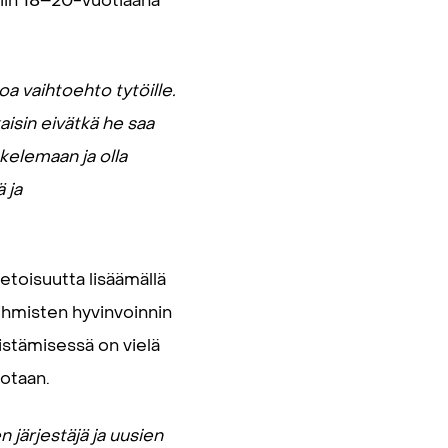
siin 18–20-vuotiaana
oa vaihtoehto tytöille.
isin eivätkä he saa
kelemaan ja olla
 ja
ietoisuutta lisäämällä
 ihmisten hyvinvoinnin
distämisessä on vielä
iotaan.
 järjestäjä ja uusien