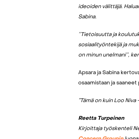
ideoiden välittäjä. Halua
Sabina.
’’Tietoisuutta ja koulutuk
sosiaalityöntekijä ja mu
on minun unelmani’’, ke
Apsara ja Sabina kertova
osaamistaan ja saaneet 
”Tämä on kuin Loo Niva -y
Reetta Turpeinen
Kirjoittaja työskenteli
Concern Groupin
luona