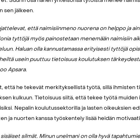
uuret. Suurin osa hänen yhteisönsä tytöistä menee naimi
n sen jälkeen.
ajattelevat, että naimisiinmeno nuorena on helppo ja ain
onia tyttöjä myös painostetaan menemään naimisiin aika
luun. Haluan olla kannustamassa erityisesti tyttöjä opis
lä heiltä usein puuttuu tietoisuus koulutuksen tärkeydestä
too Apsara.
 että he tekevät merkityksellistä työtä, sillä ihmisten t
ksen kulkuun. Tietoisuus siitä, että tekee työtä muiden
isiksi. Nepalin koulutussektorilla ja lasten oikeuksien e
ten ja nuorten kanssa työskentely lisää heidän motivaat
 sisäiset silmät. Minun unelmani on olla hyvä tapahtumien