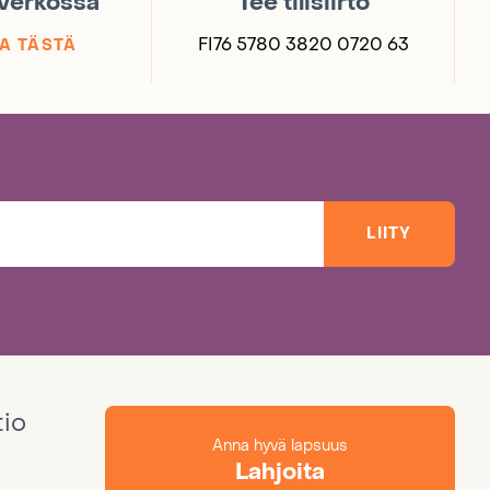
 verkossa
Tee tilisiirto
FI76 5780 3820 0720 63
A TÄSTÄ
LIITY
tio
Anna hyvä lapsuus
Lahjoita