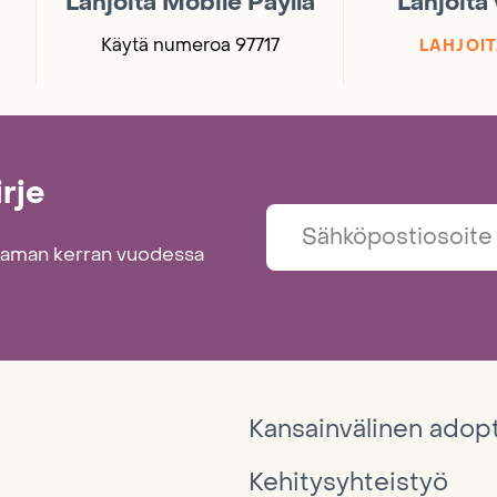
Lahjoita Mobile Payllä
Lahjoita
Käytä numeroa 97717
LAHJOIT
irje
taman kerran vuodessa
Kansainvälinen adop
Kehitysyhteistyö