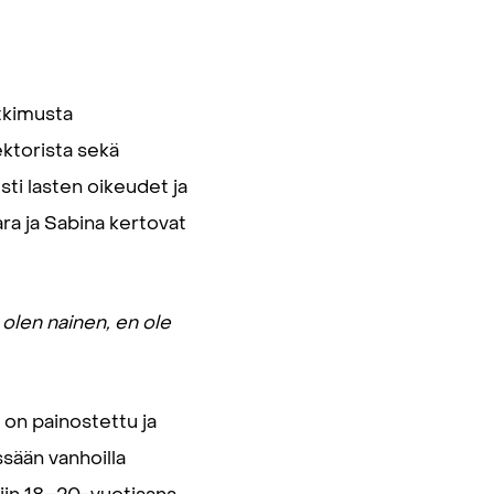
tkimusta
ektorista sekä
ti lasten oikeudet ja
a ja Sabina kertovat
 olen nainen, en ole
 on painostettu ja
sään vanhoilla