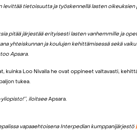
n levittää tietoisuutta ja työskennellä lasten oikeuksien 
sia pitää järjestää erityisesti lasten vanhemmille ja opett
kana yhteiskunnan ja koulujen kehittämisessä sekä vaiku
rtoo Apsara.
t, kuinka Loo Nivalla he ovat oppineet valtavasti, kehi
paljon tukea.
liopisto!’’, iloitsee
Apsara.
 Nepalissa vapaaehtoisena Interpedian kumppanijärjestö
.