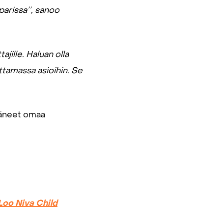
parissa’’, sanoo
ajille. Haluan olla
ttamassa asioihin. Se
ttäneet omaa
Loo Niva Child