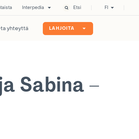
taista
Interpedia
Etsi
FI
ta yhteyttä
LAHJOITA
ja Sabina –