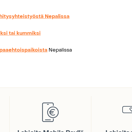
hitysyhteistyöstä Nepalissa
aksi tai kummiksi
paaehtoispaikoista
Nepalissa