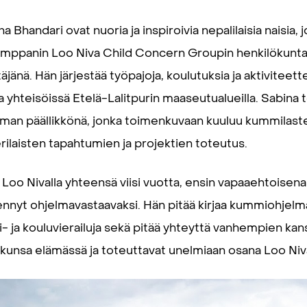
a Bhandari ovat nuoria ja inspiroivia nepalilaisia naisia, 
umppanin Loo Niva Child Concern Groupin henkilökuntaa
täjänä. Hän järjestää työpajoja, koulutuksia ja aktiviteett
a yhteisöissä Etelä-Lalitpurin maaseutualueilla. Sabina t
man päällikkönä, jonka toimenkuvaan kuuluu kummilast
rilaisten tapahtumien ja projektien toteutus.
Loo Nivalla yhteensä viisi vuotta, ensin vapaaehtoisena 
ennyt ohjelmavastaavaksi. Hän pitää kirjaa kummiohjelma
i- ja kouluvierailuja sekä pitää yhteyttä vanhempien kan
kunsa elämässä ja toteuttavat unelmiaan osana Loo Niva