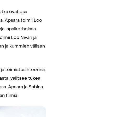
jotka ovat osa
. Apsara toimii Loo
eja lapsikerhoissa
oimii Loo Nivan ja
en ja kummien välisen
ja toimistosihteerinä,
sta, valitsee tukea
ssa. Apsara ja Sabina
n tiimiä.