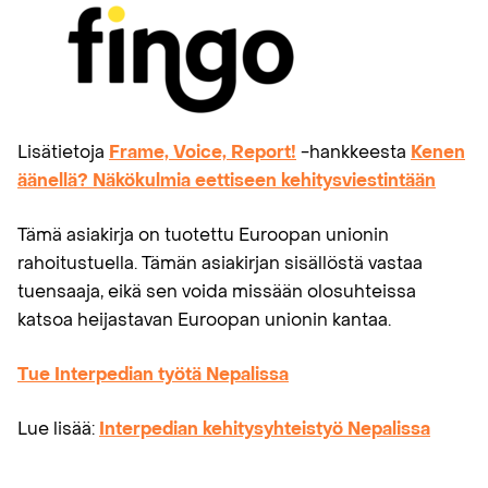
Lisätietoja
Frame, Voice, Report!
-hankkeesta
Kenen
äänellä? Näkökulmia eettiseen kehitysviestintään
Tämä asiakirja on tuotettu Euroopan unionin
rahoitustuella. Tämän asiakirjan sisällöstä vastaa
tuensaaja, eikä sen voida missään olosuhteissa
katsoa heijastavan Euroopan unionin kantaa.
Tue Interpedian työtä Nepalissa
Lue lisää:
Interpedian kehitysyhteistyö Nepalissa