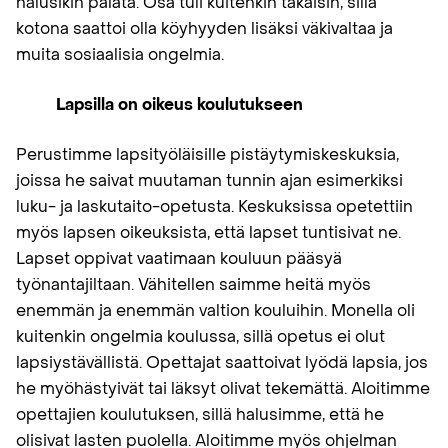
halusikin palata. Osa tuli kuitenkin takaisin, sillä
kotona saattoi olla köyhyyden lisäksi väkivaltaa ja
muita sosiaalisia ongelmia.
Lapsilla on oikeus koulutukseen
Perustimme lapsityöläisille pistäytymiskeskuksia,
joissa he saivat muutaman tunnin ajan esimerkiksi
luku- ja laskutaito-opetusta. Keskuksissa opetettiin
myös lapsen oikeuksista, että lapset tuntisivat ne.
Lapset oppivat vaatimaan kouluun pääsyä
työnantajiltaan. Vähitellen saimme heitä myös
enemmän ja enemmän valtion kouluihin. Monella oli
kuitenkin ongelmia koulussa, sillä opetus ei olut
lapsiystävällistä. Opettajat saattoivat lyödä lapsia, jos
he myöhästyivät tai läksyt olivat tekemättä. Aloitimme
opettajien koulutuksen, sillä halusimme, että he
olisivat lasten puolella. Aloitimme myös ohjelman