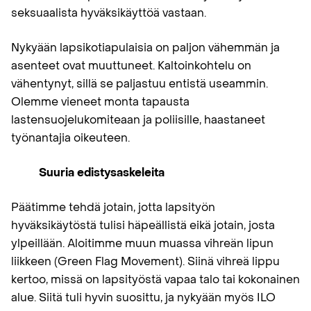
seksuaalista hyväksikäyttöä vastaan.
Nykyään lapsikotiapulaisia on paljon vähemmän ja
asenteet ovat muuttuneet. Kaltoinkohtelu on
vähentynyt, sillä se paljastuu entistä useammin.
Olemme vieneet monta tapausta
lastensuojelukomiteaan ja poliisille, haastaneet
työnantajia oikeuteen.
Suuria edistysaskeleita
Päätimme tehdä jotain, jotta lapsityön
hyväksikäytöstä tulisi häpeällistä eikä jotain, josta
ylpeillään. Aloitimme muun muassa vihreän lipun
liikkeen (Green Flag Movement). Siinä vihreä lippu
kertoo, missä on lapsityöstä vapaa talo tai kokonainen
alue. Siitä tuli hyvin suosittu, ja nykyään myös ILO