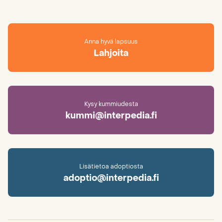
Anna hyvä lapsuus
Lahjoita
Kysy kummiudesta
kummi@interpedia.fi
Lisätietoa adoptiosta
adoptio@interpedia.fi