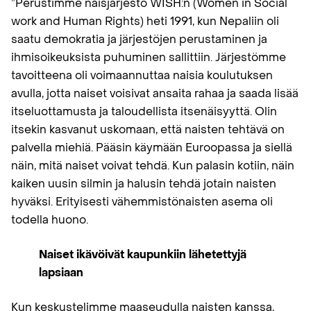
”Perustimme naisjärjestö WISH:n (Women in Social
work and Human Rights) heti 1991, kun Nepaliin oli
saatu demokratia ja järjestöjen perustaminen ja
ihmisoikeuksista puhuminen sallittiin. Järjestömme
tavoitteena oli voimaannuttaa naisia koulutuksen
avulla, jotta naiset voisivat ansaita rahaa ja saada lisää
itseluottamusta ja taloudellista itsenäisyyttä. Olin
itsekin kasvanut uskomaan, että naisten tehtävä on
palvella miehiä. Pääsin käymään Euroopassa ja siellä
näin, mitä naiset voivat tehdä. Kun palasin kotiin, näin
kaiken uusin silmin ja halusin tehdä jotain naisten
hyväksi. Erityisesti vähemmistönaisten asema oli
todella huono.
Naiset ikävöivät kaupunkiin lähetettyjä
lapsiaan
Kun keskustelimme maaseudulla naisten kanssa,