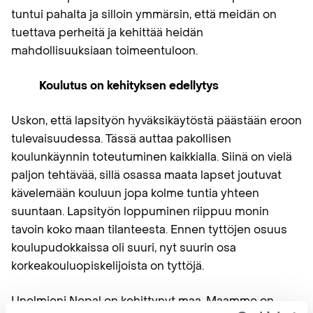
tuntui pahalta ja silloin ymmärsin, että meidän on
tuettava perheitä ja kehittää heidän
mahdollisuuksiaan toimeentuloon.
Koulutus on kehityksen edellytys
Uskon, että lapsityön hyväksikäytöstä päästään eroon
tulevaisuudessa. Tässä auttaa pakollisen
koulunkäynnin toteutuminen kaikkialla. Siinä on vielä
paljon tehtävää, sillä osassa maata lapset joutuvat
kävelemään kouluun jopa kolme tuntia yhteen
suuntaan. Lapsityön loppuminen riippuu monin
tavoin koko maan tilanteesta. Ennen tyttöjen osuus
koulupudokkaissa oli suuri, nyt suurin osa
korkeakouluopiskelijoista on tyttöjä.
Unelmieni Nepal on kehittynyt maa. Maamme on