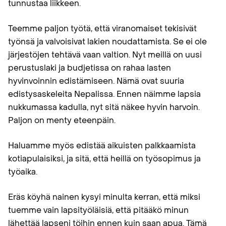
tunnustaa liikkeen.
Teemme paljon työtä, että viranomaiset tekisivät
työnsä ja valvoisivat lakien noudattamista. Se ei ole
järjestöjen tehtävä vaan valtion. Nyt meillä on uusi
perustuslaki ja budjetissa on rahaa lasten
hyvinvoinnin edistämiseen. Nämä ovat suuria
edistysaskeleita Nepalissa. Ennen näimme lapsia
nukkumassa kadulla, nyt sitä näkee hyvin harvoin.
Paljon on menty eteenpäin.
Haluamme myös edistää aikuisten palkkaamista
kotiapulaisiksi, ja sitä, että heillä on työsopimus ja
työaika.
Eräs köyhä nainen kysyi minulta kerran, että miksi
tuemme vain lapsityöläisiä, että pitääkö minun
lähettää lapseni töihin ennen kuin saan apua. Tämä