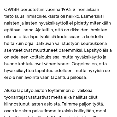
CWISH perustettiin vuonna 1993. Siihen aikaan
tietoisuus ihmisoikeuksista oli heikko. Esimerkiksi
naisten ja lasten hyväksikäyttöä ei pidetty mitenkään
epätavallisena. Ajateltiin, että on rikkaiden ihmisten
oikeus pitää lapsityöläisiä kodeissaan ja kohdella
heitä kuin orjia. Jatkuvan valistustyön seurauksena
asenteet ovat muuttuneet paremmiksi. Lapsityöläisiä
on edelleen kotitalouksissa, mutta hyväksikäyttö ja
huono kohtelu ovat vähentyneet. Ongelma on, että
hyväksikäyttöä tapahtuu edelleen, mutta nykyisin se
ei ole niin avointa vaan tapahtuu piilossa.
Aluksi lapsityöläisten löytäminen oli vaikeaa,
työnantajat vastustivat meitä eikä hallitus ollut
kiinnostunut lasten asioista. Teimme paljon työtä,
osan lapsista palautimme takaisin kotikylään, moni