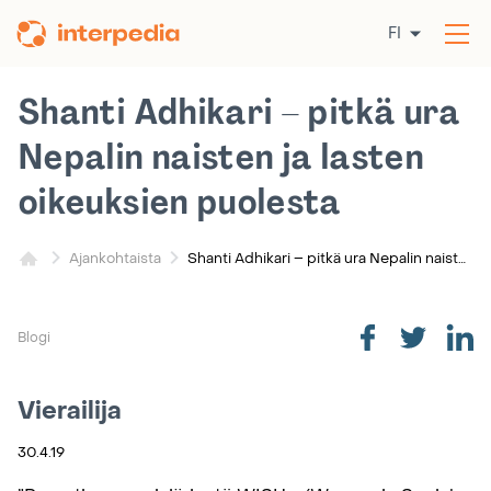
Siirry
FI
sisältöön
Av
val
Shanti Adhikari – pitkä ura
Nepalin naisten ja lasten
oikeuksien puolesta
Shanti Adhikari – pitkä ura Nepalin naisten ja lasten oikeuksien puolesta
Ajankohtaista
Blogi
Vierailija
30.4.19