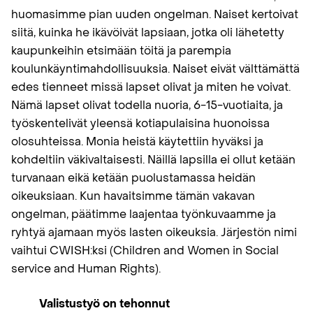
huomasimme pian uuden ongelman. Naiset kertoivat
siitä, kuinka he ikävöivät lapsiaan, jotka oli lähetetty
kaupunkeihin etsimään töitä ja parempia
koulunkäyntimahdollisuuksia. Naiset eivät välttämättä
edes tienneet missä lapset olivat ja miten he voivat.
Nämä lapset olivat todella nuoria, 6−15-vuotiaita, ja
työskentelivät yleensä kotiapulaisina huonoissa
olosuhteissa. Monia heistä käytettiin hyväksi ja
kohdeltiin väkivaltaisesti. Näillä lapsilla ei ollut ketään
turvanaan eikä ketään puolustamassa heidän
oikeuksiaan. Kun havaitsimme tämän vakavan
ongelman, päätimme laajentaa työnkuvaamme ja
ryhtyä ajamaan myös lasten oikeuksia. Järjestön nimi
vaihtui CWISH:ksi (Children and Women in Social
service and Human Rights).
Valistustyö on tehonnut