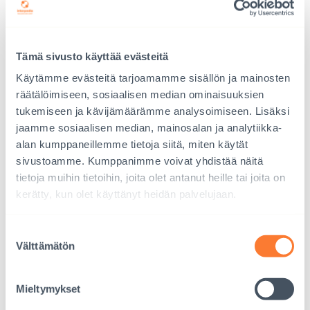
kaunis ja turismin mahdollisuudet ovat suuret. Toivon
työllisyyttä, jonkun verran teollisuutta, köyhyyden ja
korruption kitkemistä ja rehellisiä ihmisiä politiikkaan.
Tämä sivusto käyttää evästeitä
Utopiani on kuin Singapore ja uskon, että kehitys on
mahdollista. Haluan myös, että maassa ei ole
Käytämme evästeitä tarjoamamme sisällön ja mainosten
räätälöimiseen, sosiaalisen median ominaisuuksien
lapsityöongelmaa ja kaikki pääsevät koulutukseen.”
tukemiseen ja kävijämäärämme analysoimiseen. Lisäksi
jaamme sosiaalisen median, mainosalan ja analytiikka-
alan kumppaneillemme tietoja siitä, miten käytät
sivustoamme. Kumppanimme voivat yhdistää näitä
tietoja muihin tietoihin, joita olet antanut heille tai joita on
kerätty, kun olet käyttänyt heidän palvelujaan.
Suostumuksen
Välttämätön
valinta
Mieltymykset