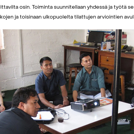
ttavilta osin. Toiminta suunnitellaan yhdessä ja työtä s
jen ja toisinaan ulkopuolelta tilattujen arviointien avul