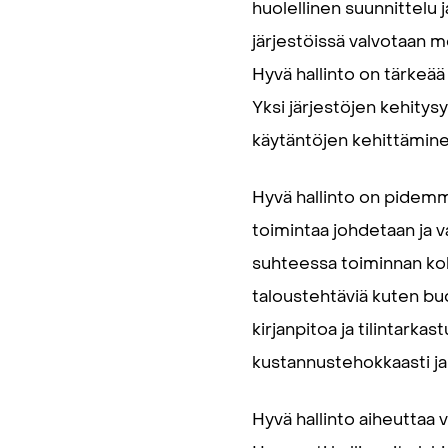
huolellinen suunnittelu j
järjestöissä valvotaan 
Hyvä hallinto on tärkeä
Yksi järjestöjen kehitys
käytäntöjen kehittämin
Hyvä hallinto on pidemmä
toimintaa johdetaan ja va
suhteessa toiminnan koko
taloustehtäviä kuten bud
kirjanpitoa ja tilintarka
kustannustehokkaasti ja
Hyvä hallinto aiheuttaa