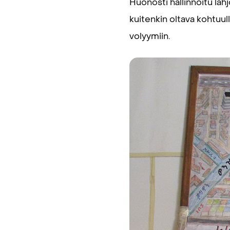
Huonosti hallinnoitu lah
kuitenkin oltava kohtuul
volyymiin.