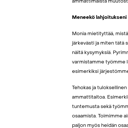
ammattimaista muutost
Meneekö lahjoitukseni p
Monia mietityttää, mist
järkevästi ja miten tätä
näitä kysymyksiä. Pyri
varmistamme työmme laa
esimerkiksi järjestömme h
Tehokas ja tuloksellinen
ammattitaitoa. Esimerkik
tuntemusta sekä työmme
osaamista. Toimimme ain
paljon myös heidän osa