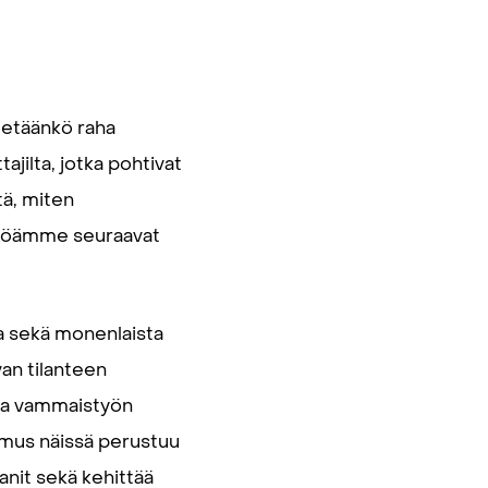
tetäänkö raha
ajilta, jotka pohtivat
tä, miten
ttöämme seuraavat
aa sekä monenlaista
van tilanteen
 ja vammaistyön
emus näissä perustuu
nit sekä kehittää