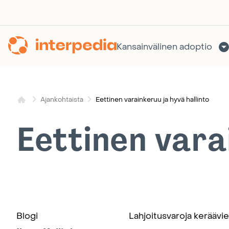
Siirry
sisältöön
Kansainvälinen adoptio
Eettinen varainkeruu ja hyvä hallinto
Ajankohtaista
Eettinen vara
Blogi
Lahjoitusvaroja keräävie