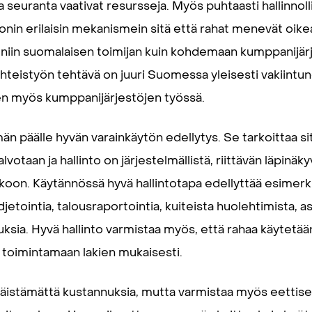
a seuranta vaativat resursseja. Myös puhtaasti hallinnolli
monin erilaisin mekanismein sitä että rahat menevät oi
ä niin suomalaisen toimijan kuin kohdemaan kumppanijä
yhteistyön tehtävä on juuri Suomessa yleisesti vakiintu
en myös kumppanijärjestöjen työssä.
n päälle hyvän varainkäytön edellytys. Se tarkoittaa sit
lvotaan ja hallinto on järjestelmällistä, riittävän läpinäk
on. Käytännössä hyvä hallintotapa edellyttää esimerkiks
jetointia, talousraportointia, kuiteista huolehtimista, 
stuksia. Hyvä hallinto varmistaa myös, että rahaa käytetää
 toimintamaan lakien mukaisesti.
 väistämättä kustannuksia, mutta varmistaa myös eettise