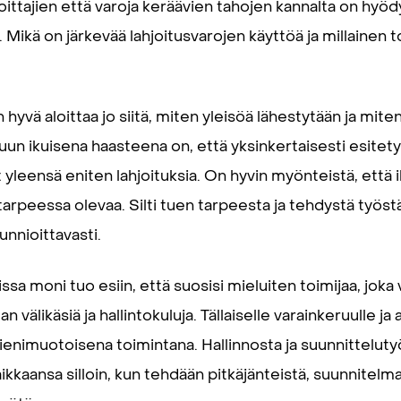
ittajien että varoja keräävien tahojen kannalta on hyödyl
 Mikä on järkevää lahjoitusvarojen käyttöä ja millainen 
hyvä aloittaa jo siitä, miten yleisöä lähestytään ja mit
uun ikuisena haasteena on, että yksinkertaisesti esitetyt
yleensä eniten lahjoituksia. On hyvin myönteistä, että 
 tarpeessa olevaa. Silti tuen tarpeesta ja tehdystä työstä 
unnioittavasti.
sa moni tuo esiin, että suosisi mieluiten toimijaa, joka v
välikäsiä ja hallintokuluja. Tällaiselle varainkeruulle j
ienimuotoisena toimintana. Hallinnosta ja suunnitteluty
kkaansa silloin, kun tehdään pitkäjänteistä, suunnitelmal