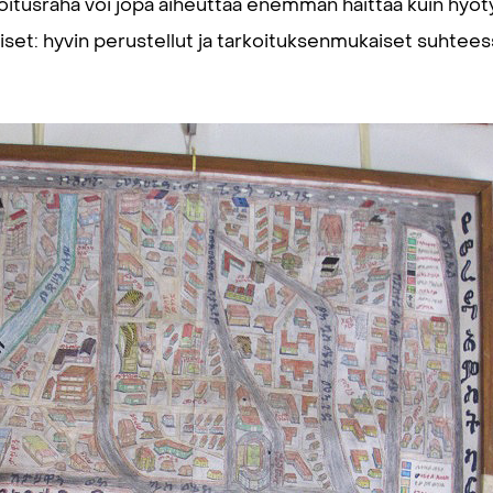
joitusraha voi jopa aiheuttaa enemmän haittaa kuin hyöty
liset: hyvin perustellut ja tarkoituksenmukaiset suhtee