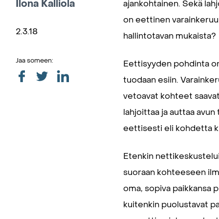
Ilona Kalliola
ajankohtainen. Sekä lahjo
on eettinen varainkeruu.
2.3.18
hallintotavan mukaista?
Jaa someen:
Eettisyyden pohdinta on 
tuodaan esiin. Varainker
vetoavat kohteet saavat 
lahjoittaa ja auttaa avun
eettisesti eli kohdetta k
Etenkin nettikeskusteluis
suoraan kohteeseen ilman 
oma, sopiva paikkansa p
kuitenkin puolustavat pai