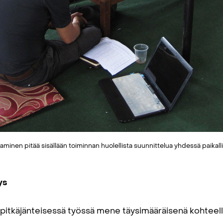
taminen pitää sisällään toiminnan huolellista suunnittelua yhdessä paik
ys
ei pitkäjänteisessä työssä mene täysimääräisenä kohteelle