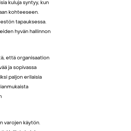
sia kuluja syntyy, kun
keaan kohteeseen.
rjestön tapauksessa.
neiden hyvän hallinnon
ä, että organisaation
yvää ja sopivassa
i paljon erilaisia
asianmukaista
n
n varojen käytön.