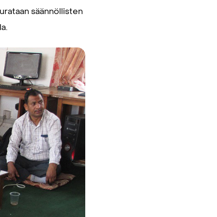
eurataan säännöllisten
la.