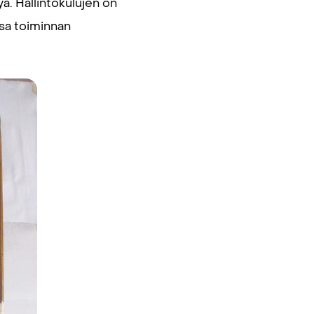
ä. Hallintokulujen on
ssa toiminnan