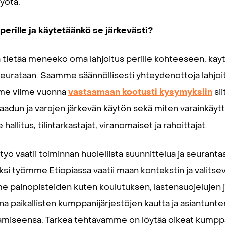
yötä.
erille ja käytetäänkö se järkevästi?
ä tietää meneekö oma lahjoitus perille kohteeseen, käy
 seurataan. Saamme säännöllisesti yhteydenottoja lahjoitt
mme viime vuonna
vastaamaan kootusti kysymyksiin
sii
dun ja varojen järkevän käytön sekä miten varainkäy
allitus, tilintarkastajat, viranomaiset ja rahoittajat.
 työ vaatii toiminnan huolellista suunnittelua ja seurant
si työmme Etiopiassa vaatii maan kontekstin ja valitse
 painopisteiden kuten koulutuksen, lastensuojelujen
a paikallisten kumppanijärjestöjen kautta ja asiantunt
amiseensa. Tärkeä tehtävämme on löytää oikeat kumppa