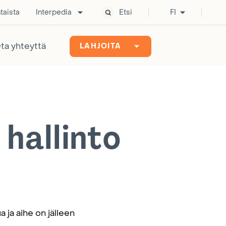
taista
Interpedia
Etsi
FI
ta yhteyttä
LAHJOITA
 hallinto
 ja aihe on jälleen