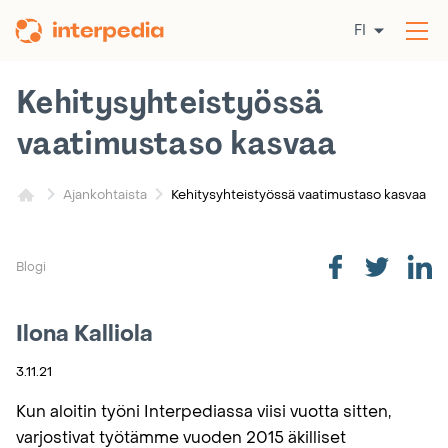
Siirry
FI
sisältöön
Av
val
Kehitysyhteis­työssä
vaatimustaso kasvaa
Kehitysyhteis­työssä vaatimustaso kasvaa
Ajankohtaista
Blogi
Ilona Kalliola
3.11.21
Kun aloitin työni Interpediassa viisi vuotta sitten,
varjostivat työtämme vuoden 2015 äkilliset