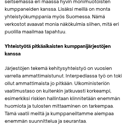
seitsemässä eri maassa hyvin monimuotoisten
kumppaneiden kanssa. Lisäksi meillä on monta
yhteistyökumppania myös Suomessa. Nämä
verkostot avaavat monia näkökulmia siihen, mitä eri
puolilla maailmaa tapahtuu.
Yhteistyötä pitkäaikaisten kumppanijärjestöjen
kanssa
Järjestöjen tekemä kehitysyhteistyö on vuosien
varrella ammattimaistunut. Interpediassa työ on toki
ollut ammattimaista jo pitkään. Ulkoministeriön
vaatimustaso on kuitenkin jatkuvasti korkeampi,
esimerkiksi riskien hallintaan kiinnitetään enemmän
huomiota ja tulosten mittaaminen on tarkempaa.
Tämä vaatii meiltä ja kumppaneiltamme aiempaa
enemmän suunnittelua ja seurantaa.