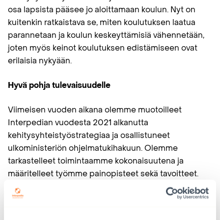
osa lapsista pääsee jo aloittamaan koulun. Nyt on
kuitenkin ratkaistava se, miten koulutuksen laatua
parannetaan ja koulun keskeyttämisiä vähennetään,
joten myös keinot koulutuksen edistämiseen ovat
erilaisia nykyään.
Hyvä pohja tulevaisuudelle
Viimeisen vuoden aikana olemme muotoilleet
Interpedian vuodesta 2021 alkanutta
kehitysyhteistyöstrategiaa ja osallistuneet
ulkoministeriön ohjelmatukihakuun. Olemme
tarkastelleet toimintaamme kokonaisuutena ja
määritelleet työmme painopisteet sekä tavoitteet.
Tällä hetkellä alalla korostuvat esimerkiksi eettiset
periaatteet, korruption vastainen työ sekä tasa-arvon