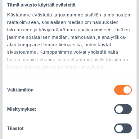
edistäminen ja seksuaalisen hyväksikäytön vastainen
Tämä sivusto käyttää evästeitä
toiminta. Olemme aina toimineet näiden
Käytämme evästeitä tarjoamamme sisällön ja mainosten
periaatteiden mukaisesti, mutta nyt nämä asiat on
räätälöimiseen, sosiaalisen median ominaisuuksien
nostettu näkyvästi esille ja niihin liittyvät ohjeistukset
tukemiseen ja kävijämäärämme analysoimiseen. Lisäksi
ja toimintatavat päivitetty.
jaamme sosiaalisen median, mainosalan ja analytiikka-
alan kumppaneillemme tietoja siitä, miten käytät
Esimerkiksi tasa-arvon edistäminen vaatii
sivustoamme. Kumppanimme voivat yhdistää näitä
systemaattisia toimenpiteitä. Edistämme jo monia
tietoja muihin tietoihin, joita olet antanut heille tai joita on
hyviä asioita, mutta pohdimme jatkuvasti miten
kerätty, kun olet käyttänyt heidän palvelujaan.
voisimme toimia vieläkin paremmin. Näissäkin
kysymyksissä helpot asiat on jo tehty, ja nyt on
Suostumuksen
Välttämätön
ratkaistava, miten pääsemme etenemään seuraavalle
valinta
tasolle.
Mieltymykset
Tilastot