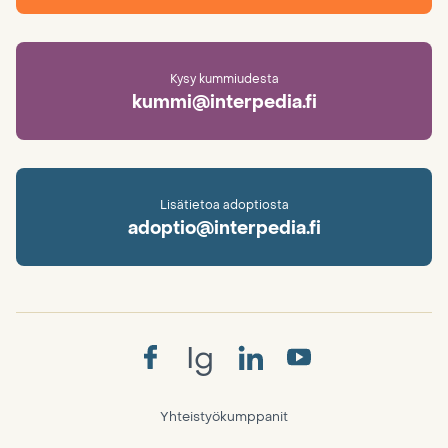
Kysy kummiudesta
kummi@interpedia.fi
Lisätietoa adoptiosta
adoptio@interpedia.fi
Ig
Yhteistyökumppanit