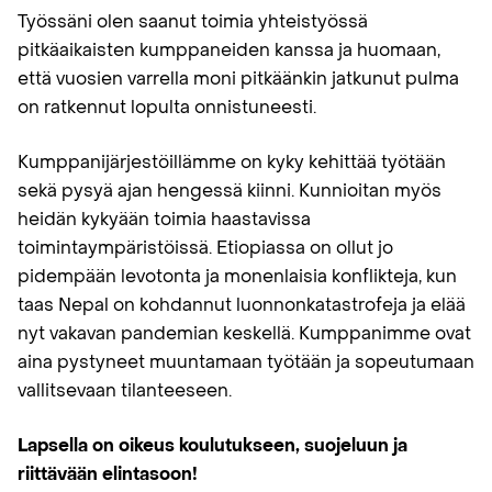
Työssäni olen saanut toimia yhteistyössä
pitkäaikaisten kumppaneiden kanssa ja huomaan,
että vuosien varrella moni pitkäänkin jatkunut pulma
on ratkennut lopulta onnistuneesti.
Kumppanijärjestöillämme on kyky kehittää työtään
sekä pysyä ajan hengessä kiinni. Kunnioitan myös
heidän kykyään toimia haastavissa
toimintaympäristöissä. Etiopiassa on ollut jo
pidempään levotonta ja monenlaisia konflikteja, kun
taas Nepal on kohdannut luonnonkatastrofeja ja elää
nyt vakavan pandemian keskellä. Kumppanimme ovat
aina pystyneet muuntamaan työtään ja sopeutumaan
vallitsevaan tilanteeseen.
Lapsella on oikeus koulutukseen, suojeluun ja
riittävään elintasoon!