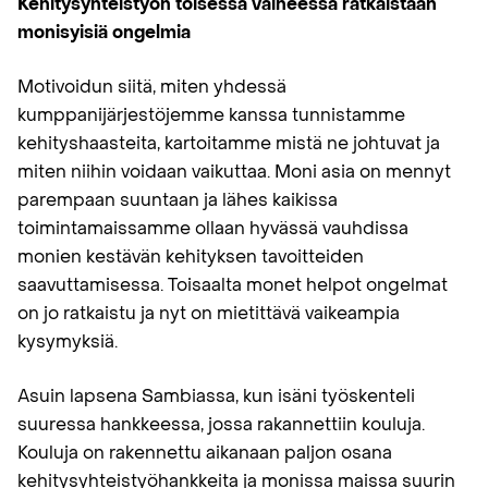
Kehitysyhteistyön toisessa vaiheessa ratkaistaan
monisyisiä ongelmia
Motivoidun siitä, miten yhdessä
kumppanijärjestöjemme kanssa tunnistamme
kehityshaasteita, kartoitamme mistä ne johtuvat ja
miten niihin voidaan vaikuttaa. Moni asia on mennyt
parempaan suuntaan ja lähes kaikissa
toimintamaissamme ollaan hyvässä vauhdissa
monien kestävän kehityksen tavoitteiden
saavuttamisessa. Toisaalta monet helpot ongelmat
on jo ratkaistu ja nyt on mietittävä vaikeampia
kysymyksiä.
Asuin lapsena Sambiassa, kun isäni työskenteli
suuressa hankkeessa, jossa rakannettiin kouluja.
Kouluja on rakennettu aikanaan paljon osana
kehitysyhteistyöhankkeita ja monissa maissa suurin