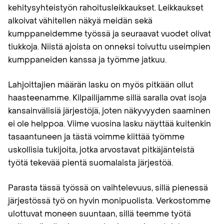
kehitysyhteistyön rahoitusleikkaukset. Leikkaukset
alkoivat vähitellen näkyä meidän sekä
kumppaneidemme työssä ja seuraavat vuodet olivat
tiukkoja. Niistä ajoista on onneksi toivuttu useimpien
kumppaneiden kanssa ja työmme jatkuu.
Lahjoittajien määrän lasku on myös pitkään ollut
haasteenamme. Kilpailijamme sillä saralla ovat isoja
kansainvälisiä järjestöjä, joten näkyvyyden saaminen
ei ole helppoa. Viime vuosina lasku näyttää kuitenkin
tasaantuneen ja tästä voimme kiittää työmme
uskollisia tukijoita, jotka arvostavat pitkäjänteistä
työtä tekevää pientä suomalaista järjestöä.
Parasta tässä työssä on vaihtelevuus, sillä pienessä
järjestössä työ on hyvin monipuolista. Verkostomme
ulottuvat moneen suuntaan, sillä teemme työtä