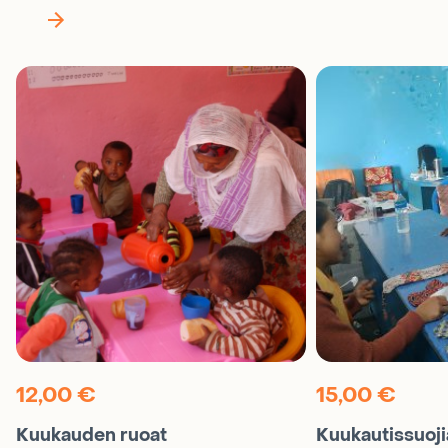
Seuraava
näkymä
karusellissa
12,00
€
15,00
€
Kuukauden ruoat
Kuukautissuojia