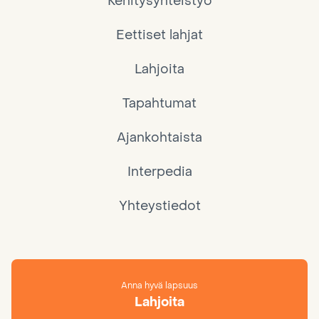
Kehitysyhteistyö
Eettiset lahjat
Lahjoita
Tapahtumat
Ajankohtaista
Interpedia
Yhteystiedot
Anna hyvä lapsuus
Lahjoita