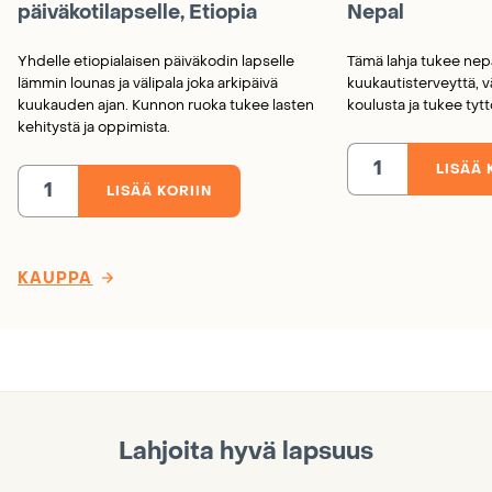
päiväkotilapselle, Etiopia
Nepal
Yhdelle etiopialaisen päiväkodin lapselle
Tämä lahja tukee nepa
lämmin lounas ja välipala joka arkipäivä
kuukautisterveyttä, 
kuukauden ajan. Kunnon ruoka tukee lasten
koulusta ja tukee tyt
kehitystä ja oppimista.
LISÄÄ 
Kuukautissuojia
koulutytöille,
LISÄÄ KORIIN
Kuukauden
Nepal
ruoat
määrä
päiväkotilapselle,
Etiopia
määrä
KAUPPA
Lahjoita hyvä lapsuus