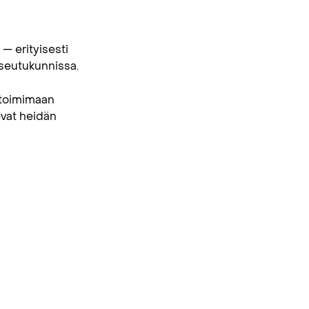
— erityisesti
aseutukunnissa.
 toimimaan
evat heidän