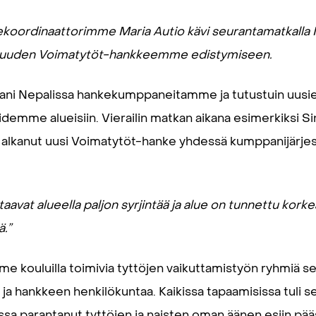
koordinaattorimme Maria Autio kävi seurantamatkalla N
. uuden Voimatytöt-hankkeemme edistymiseen.
lani Nepalissa hankekumppaneitamme ja tutustuin uusi
demme alueisiin. Vierailin matkan aikana esimerkiksi 
 on alkanut uusi Voimatytöt-hanke yhdessä kumppanijä
taavat alueella paljon syrjintää ja alue on tunnettu kork
ä.
”
me kouluilla toimivia tyttöjen vaikuttamistyön ryhmiä se
ja hankkeen henkilökuntaa. Kaikissa tapaamisissa tuli sel
ssa parantanut tyttöjen ja naisten oman äänen esiin pääs