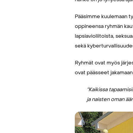
Pääsimme kuulemaan tyt
oppineensa ryhmän kautta
lapsiavioliitoista, seks
sekä kyberturvallisuude
Ryhmät ovat myös järjest
ovat päässeet jakamaan t
“Kaikissa tapaamisis
ja naisten oman ää