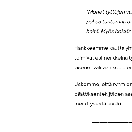
”Monet tyttöjen va
puhua tuntemattomi
heitä. Myös heidän
Hankkeemme kautta yhte
toimivat esimerkkeinä t
jäsenet valitaan kouluje
Uskomme, että ryhmien ti
päätöksentekijöiden ase
merkitysestä leviää.
_______________