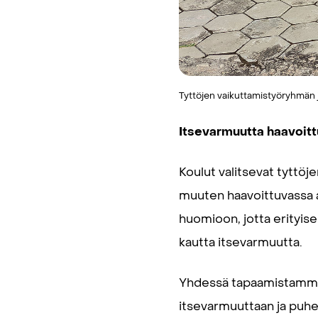
Tyttöjen vaikuttamistyöryhmän 
Itsevarmuutta haavoittuv
Koulut valitsevat tyttöj
muuten haavoittuvassa a
huomioon, jotta erityise
kautta itsevarmuutta.
Yhdessä tapaamistamme r
itsevarmuuttaan ja puheta