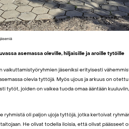
jäseniä
assa asemassa oleville, hiljaisille ja aroille tytöille
en vaikuttamistyöryhmien jäseniksi erityisesti vähemmist
semassa olevia tyttöjä. Myös ujous ja arkuus on otettu 
sti tytöt, joiden on vaikea tuoda omaa ääntään kuuluviin
yhmistä oli paljon ujoja tyttöjä, jotka kertoivat ryhm
itojaan. He olivat todella iloisia, että olivat päässeet 