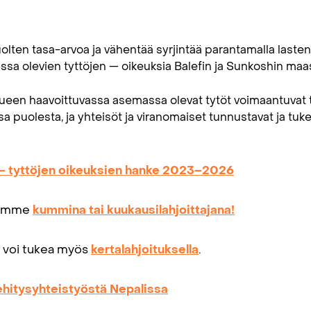
lten tasa-arvoa ja vähentää syrjintää parantamalla lasten 
sa olevien tyttöjen — oikeuksia Balefin ja Sunkoshin ma
alueen haavoittuvassa asemassa olevat tytöt voimaantuvat
nsa puolesta, ja yhteisöt ja viranomaiset tunnustavat ja tuk
– tyttöjen oikeuksien hanke 2023–2026
ötämme
kummina tai kuukausilahjoittajana!
 voi tukea myös
kertalahjoituksella
.
kehitysyhteistyöstä Nepalissa