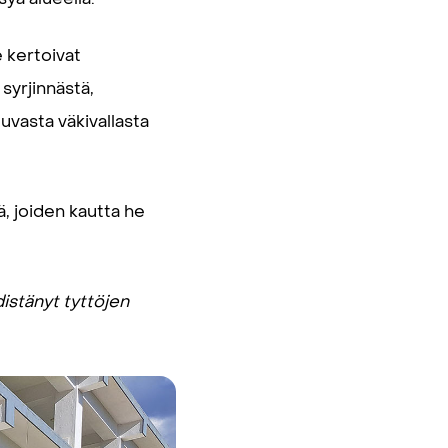
 kertoivat
syrjinnästä,
uvasta väkivallasta
, joiden kautta he
istänyt tyttöjen