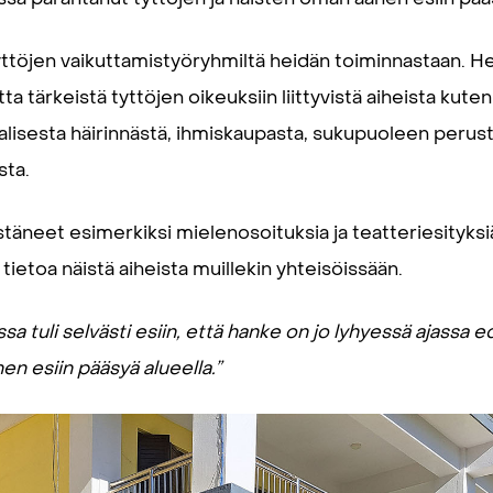
töjen vaikuttamistyöryhmiltä heidän toiminnastaan. He
 tärkeistä tyttöjen oikeuksiin liittyvistä aiheista kuten 
uaalisesta häirinnästä, ihmiskaupasta, sukupuoleen perust
sta.
äneet esimerkiksi mielenosoituksia ja teatteriesityksiä
ietoa näistä aiheista muillekin yhteisöissään.
sa tuli selvästi esiin, että hanke on jo lyhyessä ajassa
ed
nen esiin
pääsyä alueella.
”