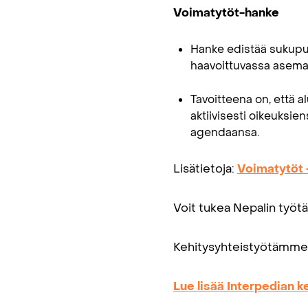
Voimatytöt-hanke
Hanke edistää sukupuo
haavoittuvassa asemas
Tavoitteena on, että 
aktiivisesti oikeuksie
agendaansa.
Lisätietoja:
Voimatytöt 
Voit tukea Nepalin ty
Kehitysyhteistyötämme
Lue lisää Interpedian 