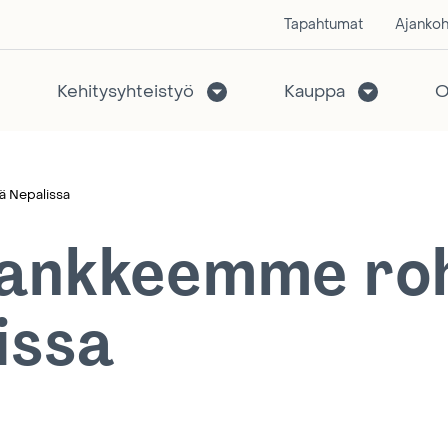
Tapahtumat
Ajankoh
Kehitysyhteistyö
Kauppa
O
ä Nepalissa
hankkeemme ro
issa