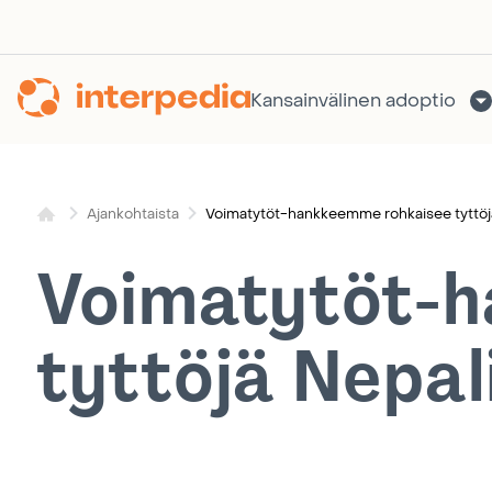
Siirry
sisältöön
Kansainvälinen adoptio
Voimatytöt-hankkeemme rohkaisee tyttöj
Ajankohtaista
Voimatytöt-
tyttöjä Nepal