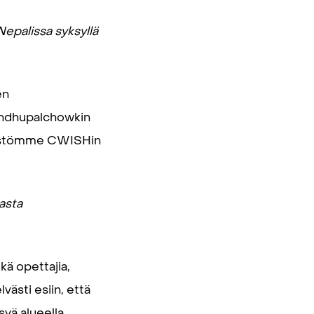
epalissa syksyllä
en
Sindhupalchowkin
rjestömme CWISHin
easta
kä opettajia,
västi esiin, että
yä alueella.