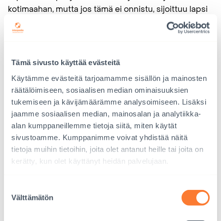
kotimaahan, mutta jos tämä ei onnistu, sijoittuu lapsi
kansainväliseen adoptioon. Tälle on edelleen tarvetta.
Kansainvälisen adoption määrät ovat toki pieniä
Intian väkilukuun nähden. ”Adoptio on vielä melko
tuntematon käsite Intiassa, joten tietoa tarvitaan vielä
Tämä sivusto käyttää evästeitä
paljon”, kertoi Gireeja.
Käytämme evästeitä tarjoamamme sisällön ja mainosten
räätälöimiseen, sosiaalisen median ominaisuuksien
Lopuksi Gireeja halusi sanoa vielä muutaman sanan
tukemiseen ja kävijämäärämme analysoimiseen. Lisäksi
perheille: ”Osallistukaa infoihin, saatte niissä tärkeää
jaamme sosiaalisen median, mainosalan ja analytiikka-
tietoa. Intian kulttuuri on hyvin erilainen, suhtautukaa
alan kumppaneillemme tietoja siitä, miten käytät
siihen kunnioittaen, olkaa joustavia ja kysykää
sivustoamme. Kumppanimme voivat yhdistää näitä
ihmeessä, jos jokin askarruttaa. Suomalaiset perheet
tietoja muihin tietoihin, joita olet antanut heille tai joita on
kerätty, kun olet käyttänyt heidän palvelujaan.
ovat kyllä olleet hyvin valmistautuneita. Minun
tavoitteeni on saada hakumatka sujumaan hyvin eli
niin, että perhe ja lapsi voivat hyvin ja että oleskelu ja
Suostumuksen
Välttämätön
valinta
maasta poistuminen sujuvat mukavasti. Meidän
vahvuutemme on tiimityö. Muistakaa, että olemme