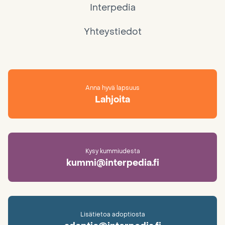
Interpedia
Yhteystiedot
Anna hyvä lapsuus
Lahjoita
Kysy kummiudesta
kummi@interpedia.fi
Lisätietoa adoptiosta