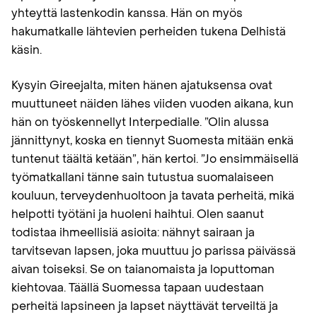
yhteyttä lastenkodin kanssa. Hän on myös
hakumatkalle lähtevien perheiden tukena Delhistä
käsin.
Kysyin Gireejalta, miten hänen ajatuksensa ovat
muuttuneet näiden lähes viiden vuoden aikana, kun
hän on työskennellyt Interpedialle. ”Olin alussa
jännittynyt, koska en tiennyt Suomesta mitään enkä
tuntenut täältä ketään”, hän kertoi. ”Jo ensimmäisellä
työmatkallani tänne sain tutustua suomalaiseen
kouluun, terveydenhuoltoon ja tavata perheitä, mikä
helpotti työtäni ja huoleni haihtui. Olen saanut
todistaa ihmeellisiä asioita: nähnyt sairaan ja
tarvitsevan lapsen, joka muuttuu jo parissa päivässä
aivan toiseksi. Se on taianomaista ja loputtoman
kiehtovaa. Täällä Suomessa tapaan uudestaan
perheitä lapsineen ja lapset näyttävät terveiltä ja