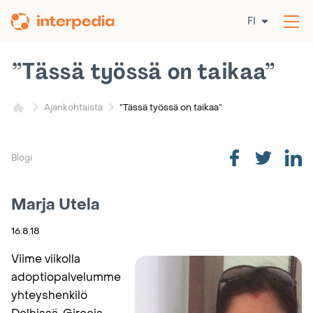
Siirry
FI
sisältöön
Av
val
”Tässä työssä on taikaa”
”Tässä työssä on taikaa”
Ajankohtaista
Blogi
Marja Utela
16.8.18
Viime viikolla
adoptiopalvelumme
yhteyshenkilö