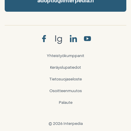
adoptio@interpedia.fi
Ig
Yhteistyökumppanit
Keräyslupatiedot
Tietosuojaseloste
Osoitteenmuutos
Palaute
© 2026 Interpedia