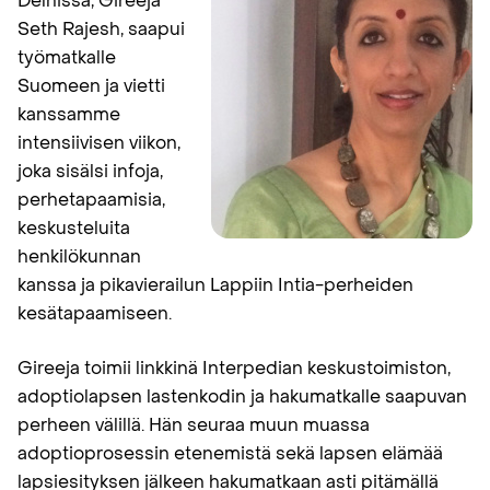
Delhissä, Gireeja
Seth Rajesh, saapui
työmatkalle
Suomeen ja vietti
kanssamme
intensiivisen viikon,
joka sisälsi infoja,
perhetapaamisia,
keskusteluita
henkilökunnan
kanssa ja pikavierailun Lappiin Intia-perheiden
kesätapaamiseen.
Gireeja toimii linkkinä Interpedian keskustoimiston,
adoptiolapsen lastenkodin ja hakumatkalle saapuvan
perheen välillä. Hän seuraa muun muassa
adoptioprosessin etenemistä sekä lapsen elämää
lapsiesityksen jälkeen hakumatkaan asti pitämällä