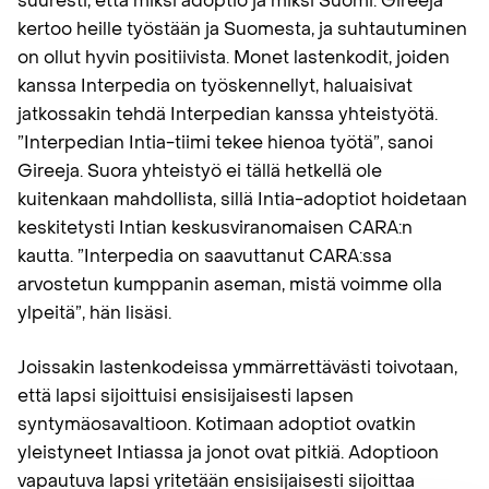
suuresti, että miksi adoptio ja miksi Suomi. Gireeja
kertoo heille työstään ja Suomesta, ja suhtautuminen
on ollut hyvin positiivista. Monet lastenkodit, joiden
kanssa Interpedia on työskennellyt, haluaisivat
jatkossakin tehdä Interpedian kanssa yhteistyötä.
”Interpedian Intia-tiimi tekee hienoa työtä”, sanoi
Gireeja. Suora yhteistyö ei tällä hetkellä ole
kuitenkaan mahdollista, sillä Intia-adoptiot hoidetaan
keskitetysti Intian keskusviranomaisen CARA:n
kautta. ”Interpedia on saavuttanut CARA:ssa
arvostetun kumppanin aseman, mistä voimme olla
ylpeitä”, hän lisäsi.
Joissakin lastenkodeissa ymmärrettävästi toivotaan,
että lapsi sijoittuisi ensisijaisesti lapsen
syntymäosavaltioon. Kotimaan adoptiot ovatkin
yleistyneet Intiassa ja jonot ovat pitkiä. Adoptioon
vapautuva lapsi yritetään ensisijaisesti sijoittaa