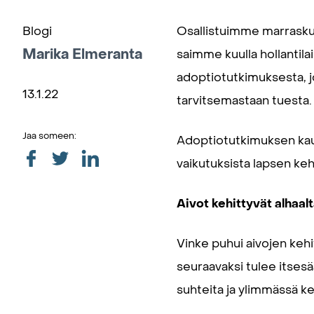
Blogi
Osallistuimme marrasku
Marika Elmeranta
saimme kuulla hollantil
adoptiotutkimuksesta, j
13.1.22
tarvitsemastaan tuesta.
Jaa someen:
Adoptiotutkimuksen kau
vaikutuksista lapsen ke
Aivot kehittyvät alhaal
Vinke puhui aivojen kehi
seuraavaksi tulee itsesä
suhteita ja ylimmässä ker