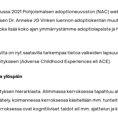
ussa 2021 Pohjoismaisen adoptioneuvoston (NAC) webin
aisen Dr. Anneke JG Vinken luennon adoptiokentän muu
oka lisää koko ajan ymmärrystämme adoptiolapsista ja 
tta on nyt saatavilla tarkempaa tietoa vaikeiden laps
hitykseen (Adverse Childhood Experiences eli ACE).
ta ylöspäin
tyksen hierarkiasta. Alimmassa kerroksessa tapahtuu ais
ätely, kolmannessa kerroksessa käsitellään mm. tunteita 
roksessa ovat kognitiiviset taidot eli mm. ajattelun ja ki