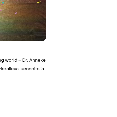
ng world – Dr. Anneke
vieraileva luennoitsija