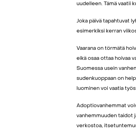
uudelleen. Tämä vaatii ku
Joka päivä tapahtuvat l
esimerkiksi kerran viiko
Vaarana on törmätä hoiv
eikä osaa ottaa hoivaa va
Suomessa usein vanhemma
sudenkuoppaan on helpp
luominen voi vaatia työs
Adoptiovanhemmat voiva
vanhemmuuden taidot ja 
verkostoa, itsetuntemust