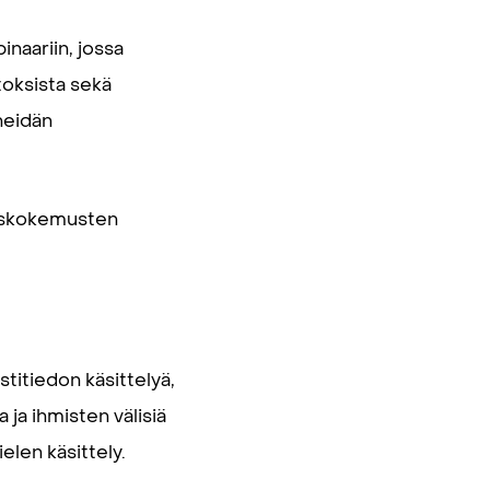
aariin, jossa
toksista sekä
heidän
uuskokemusten
titiedon käsittelyä,
ja ihmisten välisiä
elen käsittely.