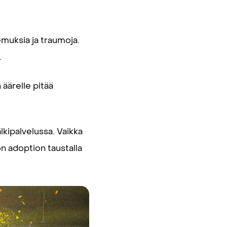
emuksia ja traumoja.
.
n äärelle pitää
kipalvelussa. Vaikka
n adoption taustalla