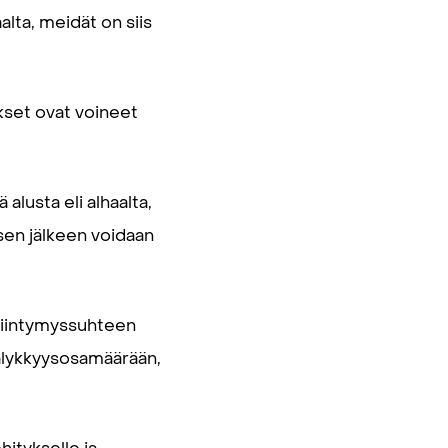
alta, meidät on siis
kset ovat voineet
lusta eli alhaalta,
sen jälkeen voidaan
 kiintymyssuhteen
 älykkyysosamäärään,