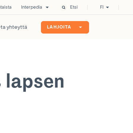
taista
Interpedia
Etsi
FI
ta yhteyttä
LAHJOITA
s lapsen