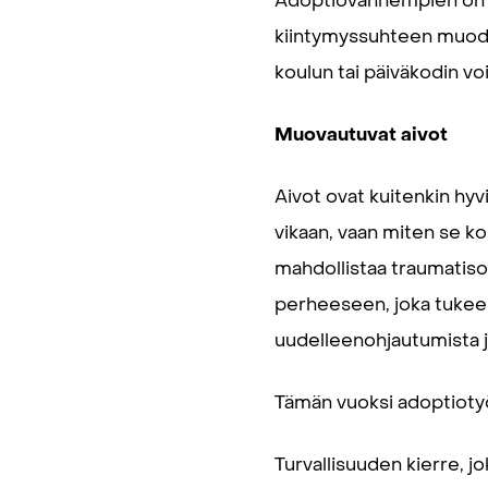
Adoptiovanhempien on hy
kiintymyssuhteen muodos
koulun tai päiväkodin v
Muovautuvat aivot
Aivot ovat kuitenkin hy
vikaan, vaan miten se k
mahdollistaa traumatis
perheeseen, joka tukee 
uudelleenohjautumista ja
Tämän vuoksi adoptiotyö
Turvallisuuden kierre, 