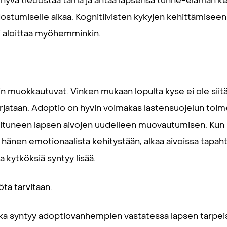
vä tiedostaa tämä ja antaa lapsensa tunne-elämän keh
tumiselle aikaa. Kognitiivisten kykyjen kehittämiseen e
oi aloittaa myöhemminkin.
vin muokkautuvat. Vinken mukaan lopulta kyse ei ole sii
orjataan. Adoptio on hyvin voimakas lastensuojelun toim
oituneen lapsen aivojen uudelleen muovautumisen. Kun 
hänen emotionaalista kehitystään, alkaa aivoissa tapah
 kytköksiä syntyy lisää.
tä tarvitaan.
joka syntyy adoptiovanhempien vastatessa lapsen tarpeis