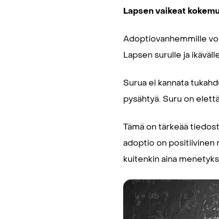
Lapsen vaikeat kokem
Adoptiovanhemmille voi o
Lapsen surulle ja ikäväll
Surua ei kannata tukahdutt
pysähtyä. Suru on elettäv
Tämä on tärkeää tiedosta
adoptio on positiivinen
kuitenkin aina menetyksi