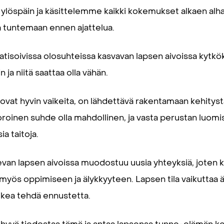
a ylöspäin ja käsittelemme kaikki kokemukset alkaen alha
 tuntemaan ennen ajattelua.
atisoivissa olosuhteissa kasvavan lapsen aivoissa kytkö
 ja niitä saattaa olla vähän.
at hyvin vaikeita, on lähdettävä rakentamaan kehitystä a
oroinen suhde olla mahdollinen, ja vasta perustan luomi
ia taitoja.
kevan lapsen aivoissa muodostuu uusia yhteyksiä, joten
myös oppimiseen ja älykkyyteen. Lapsen tila vaikuttaa
aikea tehdä ennustetta.