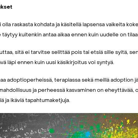
ukset
lla raskasta kohdata ja käsitellä lapsensa vaikeita kok
e täytyy kuitenkin antaa aikaa ennen kuin uudelle on tilaa
aa, sitä ei tarvitse selittää pois tai etsiä sille syitä, se
ä läpi ennen kuin uusi käsikirjoitus voi syntyä.
a adoptioperheissä, terapiassa sekä meillä adoption jäl
 mahdollisuus ja perheessä kasvaminen on eheyttävää, o
ä ja ikäviä tapahtumaketjuja.