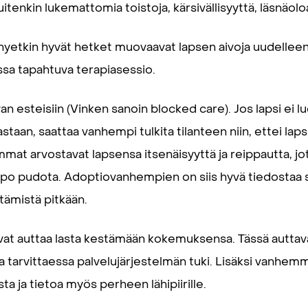
itenkin lukemattomia toistoja, kärsivällisyyttä, läsnäolo
yhyetkin hyvät hetket muovaavat lapsen aivoja uudelle
ssa tapahtuva terapiasessio.
an esteisiin (Vinken sanoin blocked care). Jos lapsi ei
staan, saattaa vanhempi tulkita tilanteen niin, ettei lapsi
t arvostavat lapsensa itsenäisyyttä ja reippautta, jo
o pudota. Adoptiovanhempien on siis hyvä tiedostaa s
tämistä pitkään.
t auttaa lasta kestämään kokemuksensa. Tässä auttav
tarvittaessa palvelujärjestelmän tuki. Lisäksi vanhemm
a ja tietoa myös perheen lähipiirille.