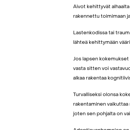
Aivot kehittyvät alhaalt
rakennettu toimimaan ja
Lastenkodissa tai traum
lähteä kehittymään väärin
Jos lapsen kokemukset ov
vasta sitten voi vastavu
alkaa rakentaa kognitiivis
Turvalliseksi olonsa ko
rakentaminen vaikuttaa 
joten sen pohjalta on v