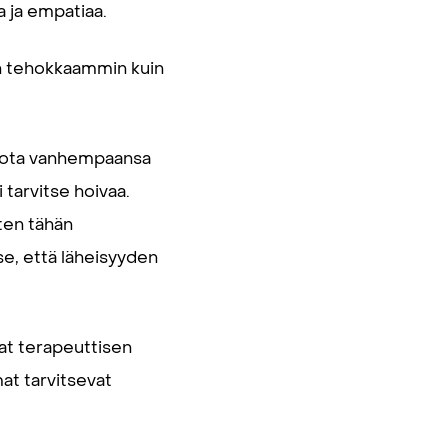
a ja empatiaa.
en tehokkaammin kuin
 luota vanhempaansa
 tarvitse hoivaa.
ten tähän
e, että läheisyyden
at terapeuttisen
at tarvitsevat