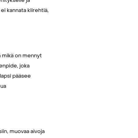
itykselle ja
i kannata kiirehtiä,
tä mikä on mennyt
enpide, joka
lapsi pääsee
tua
iin, muovaa aivoja