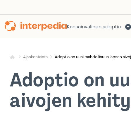
Siirry
sisältöön
Kansainvälinen adoptio
Adoptio on uusi mahdollisuus lapsen aivoj
Ajankohtaista
Adoptio on uu
aivojen kehity