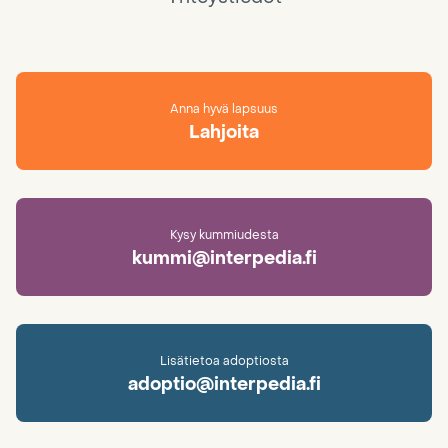
Anna hyvä lapsuus
Lahjoita
Kysy kummiudesta
kummi@interpedia.fi
Lisätietoa adoptiosta
adoptio@interpedia.fi