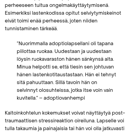
perheeseen tultua ongelmakäyttäytymisenä.
Esimerkiksi lastenkodissa opitut selviytymiskeinot
eivät toimi enää perheessä, joten niiden
tunnistaminen tärkeää.
”Nuorimmalla adoptiolapsellani oli tapana
piilottaa ruokaa. Uudestaan ja uudestaan
löysin ruokavaraston hänen sänkynsä alta.
Minua helpotti se, että tiesin sen johtuvan
hänen lastenkotitaustastaan. Hän ei tehnyt
sitä pahuuttaan. Sillä tavoin hän on
selvinnyt olosuhteissa, jotka itse voin vain
kuvitella.” – adoptiovanhempi
Kaltoinkohtelun kokemukset voivat näyttäytyä post-
traumaattisen stressireaktion oireiluna. Lapselle voi
tulla takaumia ja painajaisia tai hän voi olla jatkuvasti