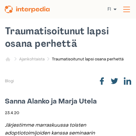
Siirry
FI
sisältöön
Av
val
Traumatisoitunut lapsi
osana perhettä
Traumatisoitunut lapsi osana perhettä
Ajankohtaista
Blogi
Sanna Alanko ja Marja Utela
23.4.20
Järjestimme marraskuussa toisten
adoptiotoimijoiden kanssa seminaarin