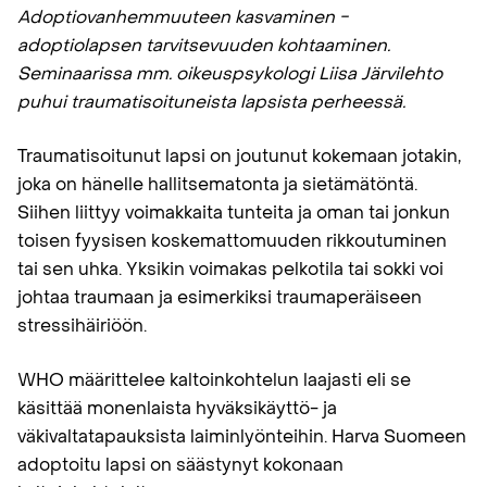
Adoptiovanhemmuuteen kasvaminen −
adoptiolapsen tarvitsevuuden kohtaaminen.
Seminaarissa mm. oikeuspsykologi Liisa Järvilehto
puhui traumatisoituneista lapsista perheessä.
Traumatisoitunut lapsi on joutunut kokemaan jotakin,
joka on hänelle hallitsematonta ja sietämätöntä.
Siihen liittyy voimakkaita tunteita ja oman tai jonkun
toisen fyysisen koskemattomuuden rikkoutuminen
tai sen uhka. Yksikin voimakas pelkotila tai sokki voi
johtaa traumaan ja esimerkiksi traumaperäiseen
stressihäiriöön.
WHO määrittelee kaltoinkohtelun laajasti eli se
käsittää monenlaista hyväksikäyttö- ja
väkivaltatapauksista laiminlyönteihin. Harva Suomeen
adoptoitu lapsi on säästynyt kokonaan