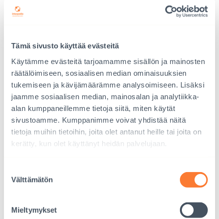
Kestänkö lapsen tunteet ja tarinat?
Miten kohdata traumatisoitunut lapsi?
Tämä sivusto käyttää evästeitä
Tärkeää olisi viestiä lapselle, että aikuinen kestää
Käytämme evästeitä tarjoamamme sisällön ja mainosten
kaiken, mitä lapsi kertoo. Hätääntyminen, vähättely tai
räätälöimiseen, sosiaalisen median ominaisuuksien
dramatisointi eivät edistä asiaa. Tilanteessa ei edes
tukemiseen ja kävijämäärämme analysoimiseen. Lisäksi
tarvitse löytää sanoja, usein kuuntelu riittää. Me kaikki
jaamme sosiaalisen median, mainosalan ja analytiikka-
alan kumppaneillemme tietoja siitä, miten käytät
tarvitsemme tunnetta, että tulemme kuulluiksi.
sivustoamme. Kumppanimme voivat yhdistää näitä
tietoja muihin tietoihin, joita olet antanut heille tai joita on
Isommalta lapselta voi kysyä, mikä häntä auttaisi tällä
kerätty, kun olet käyttänyt heidän palvelujaan.
hetkellä parhaiten. Toipumisen kannalta on olennaista
se, miten läheiset reagoivat lapsen kertomuksiin.
Suostumuksen
Etsikää yhdessä tapoja ilmaista tunteita, joille ei löydy
Välttämätön
valinta
sanoja.
”Mikään vaikea tapahtuma ei määritä
Mieltymykset