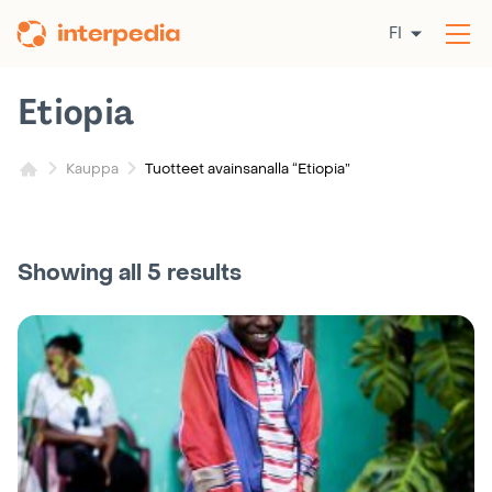
Siirry
FI
sisältöön
Av
val
Etiopia
Tuotteet avainsanalla “Etiopia”
Kauppa
Showing all 5 results