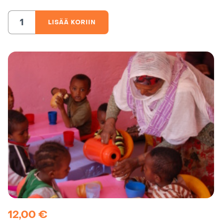
LISÄÄ KORIIN
Asennemuutos
yhteisöissä,
Etiopia
määrä
12,00
€