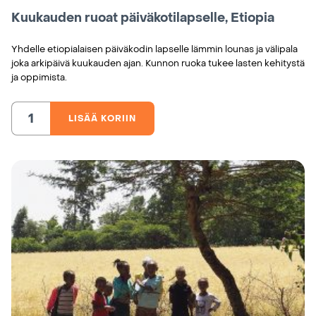
Kuukauden ruoat päiväkotilapselle, Etiopia
Yhdelle etiopialaisen päiväkodin lapselle lämmin lounas ja välipala
joka arkipäivä kuukauden ajan. Kunnon ruoka tukee lasten kehitystä
ja oppimista.
LISÄÄ KORIIN
Kuukauden
ruoat
päiväkotilapselle,
Etiopia
määrä