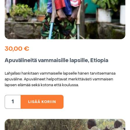
30,00
€
Apuvälineitä vammaisille lapsille, Etiopia
Lahjallasi hankitaan vammaiselle lapselle hänen tarvitsemansa
apuväline. Apuvälineet helpottavat merkittävästi vammaisen
lapsen elämää sekä kotona että koulussa.
LISÄÄ KORIIN
Apuvälineitä
vammaisille
lapsille,
Etiopia
määrä