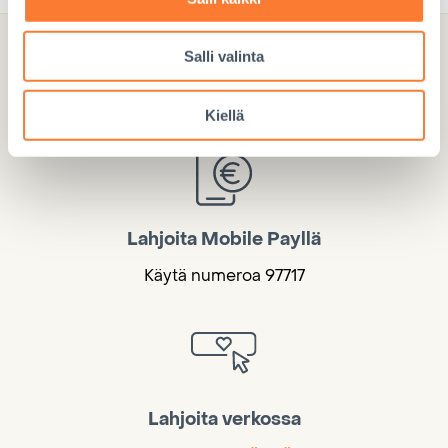
Salli valinta
Lahjoita hyvä lapsuus
Kiellä
Lahjoita Mobile Payllä
Käytä numeroa 97717
Lahjoita verkossa