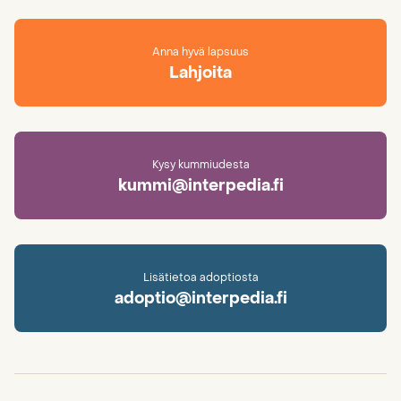
Anna hyvä lapsuus
Lahjoita
Kysy kummiudesta
kummi@interpedia.fi
Lisätietoa adoptiosta
adoptio@interpedia.fi