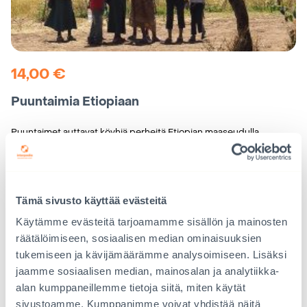
14,00
€
Puuntaimia Etiopiaan
Puuntaimet auttavat köyhiä perheitä Etiopian maaseudulla
sopeutumaan ilmastonmuutoksen aiheuttamiin sään ääri-ilmiöihin.
LISÄÄ KORIIN
Puuntaimia
Etiopiaan
Tämä sivusto käyttää evästeitä
määrä
Käytämme evästeitä tarjoamamme sisällön ja mainosten
räätälöimiseen, sosiaalisen median ominaisuuksien
tukemiseen ja kävijämäärämme analysoimiseen. Lisäksi
jaamme sosiaalisen median, mainosalan ja analytiikka-
alan kumppaneillemme tietoja siitä, miten käytät
sivustoamme. Kumppanimme voivat yhdistää näitä