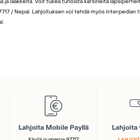
aa ja lääkkeitä. Voit tukea tuhoista kärsineitä lapsiperh
17 / Nepal. Lahjoituksen voi tehdä myös Interpedian ti
l.
Lahjoita Mobile Payllä
Lahjoita
Käytä numeroa 97717
LAHJOIT