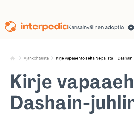
Siirry
sisältöön
Kansainvälinen adoptio
Kirje vapaaehtoiselta Nepalista – Dashain-
Ajankohtaista
Kirje vapaaeh
Dashain-juhli