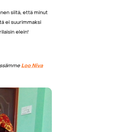
nen siitä, että minut
ltä ei suurimmaksi
ilaisin elein!
stössämme
Loo Niva