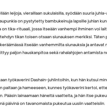
ään leijoja, vieraillaan sukulaisilla, syödään suuria juhla
aupunkia on pystytetty bambukeinuja lapsille juhlan k
n tika-rituaali, jossa itseään vanhempi ihminen voi laitta
 tehdyn tikan toisen otsaan siunauksen merkiksi. Täte
an keräämässä itseään vanhemmilta siunauksia ja antavat 
liittyy paljon hauskanpitoa sekä rahalahjojen antamista 
aan työkaverini Dashain-juhlintoihin, kun hän kutsui mi
 paitaan ja hameeseen, kunnes työkaverini kertoi, ette
ihin. Pääsin lainaamaan häneltä vaatteita, ja hän itse puk
sinä päivinä on tavanomaista pukeutua uusiin vaatteisiin.