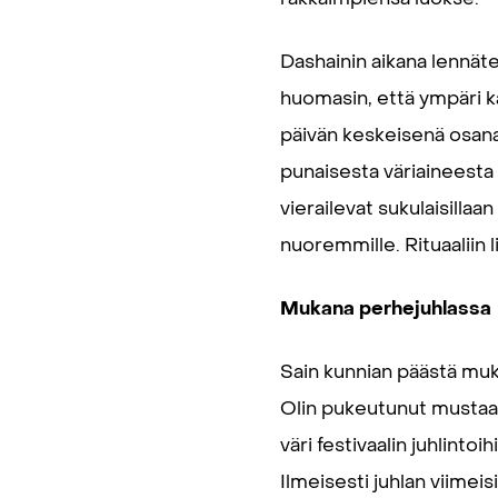
Dashainin aikana lennätell
huomasin, että ympäri k
päivän keskeisenä osana o
punaisesta väriaineesta
vierailevat sukulaisilla
nuoremmille. Rituaaliin 
Mukana perhejuhlassa
Sain kunnian päästä muk
Olin pukeutunut mustaan
väri festivaalin juhlinto
Ilmeisesti juhlan viimei