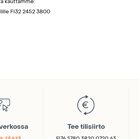
eitä kauttamme:
lille FI32 2452 3800
 verkossa
Tee tilisiirto
FI76 5780 3820 0720 63
A TÄSTÄ