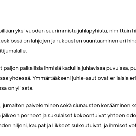
isillään yksi vuoden suurimmista juhlapyhistä, nimittäin 
keskiössä on lahjojen ja rukousten suuntaaminen eri hindu
itijumalalle.
 paljon paikallisia ihmisiä kaduilla juhlavissa puvuissa, 
ssa yhdessä. Ymmärtääkseni juhla-asut ovat erilaisia eri
sa on yli sata.
n, jumalten palveleminen sekä siunausten kerääminen ke
jälkeen perheet ja sukulaiset kokoontuivat yhteen edel
en hiljeni, kaupat ja liikkeet sulkeutuivat, ja ihmiset ve