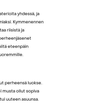
-aterioita yhdessä, ja
unniaksi. Kymmenennen
a riisistä ja
n perheenjäsenet
niitä eteenpäin
nuoremmille.
nut perheensä luokse.
i musta ollut sopiva
eutui uuteen asuunsa.