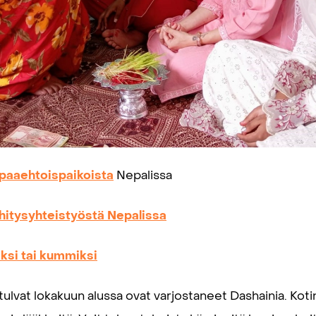
paaehtoispaikoista
Nepalissa
hitysyhteistyöstä Nepalissa
ksi tai ku
m
miksi
 tulvat lokakuun alussa ovat varjostaneet Dashainia. Ko