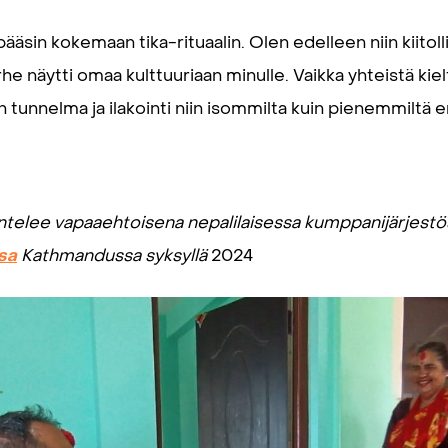
sin kokemaan tika-rituaalin. Olen edelleen niin kiitolli
rhe näytti omaa kulttuuriaan minulle. Vaikka yhteistä kie
lan tunnelma ja ilakointi niin isommilta kuin pienemmiltä er
ntelee vapaaehtoisena nepalilaisessa kumppanijärje
sa
Kathmandussa syksyllä
2024