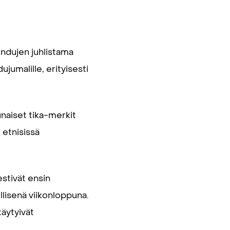
hindujen juhlistama
jumalille, erityisesti
punaiset tika-merkit
 etnisissä
stivät ensin
lisenä viikonloppuna.
täytyivät