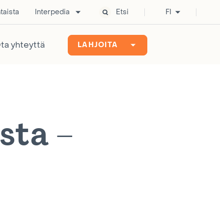
taista
Interpedia
Etsi
FI
ta yhteyttä
LAHJOITA
sta –