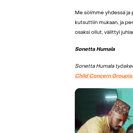
Me söimme yhdessä ja pää
kutsuttiin mukaan, ja pe
osaksi ollut, välittyi juh
Sonetta Humala
Sonetta Humala työske
Child Concern Groupis