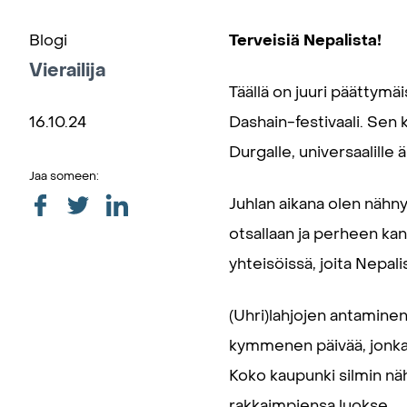
Blogi
Terveisiä Nepalista!
Vierailija
Täällä on juuri päättymä
16.10.24
Dashain-festivaali. Sen 
Durgalle, universaalille ä
Jaa someen:
Juhlan aikana olen nähnyt
otsallaan ja perheen kan
yhteisöissä, joita Nepalis
(Uhri)lahjojen antamine
kymmenen päivää, jonka 
Koko kaupunki silmin nähd
rakkaimpiensa luokse.