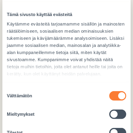
Lahjoita hyvä lapsuus
Tämä sivusto käyttää evästeitä
Käytämme evästeitä tarjoamamme sisällön ja mainosten
räätälöimiseen, sosiaalisen median ominaisuuksien
tukemiseen ja kävijämäärämme analysoimiseen. Lisäksi
jaamme sosiaalisen median, mainosalan ja analytiikka-
alan kumppaneillemme tietoja siitä, miten käytät
Lahjoita Mobile Payllä
sivustoamme. Kumppanimme voivat yhdistää näitä
tietoja muihin tietoihin, joita olet antanut heille tai joita on
Käytä numeroa 97717
kerätty, kun olet käyttänyt heidän palvelujaan.
Suostumuksen
Välttämätön
valinta
Lahjoita verkossa
Mieltymykset
LAHJOITA TÄSTÄ
Tilastot