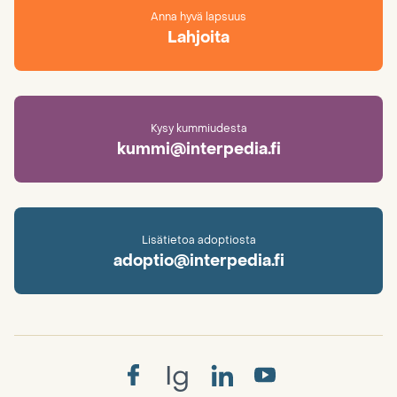
Anna hyvä lapsuus
Lahjoita
Kysy kummiudesta
kummi@interpedia.fi
Lisätietoa adoptiosta
adoptio@interpedia.fi
Ig