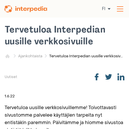
Siirry
FI
sisältöön
Av
val
Tervetuloa Interpedian
uusille verkkosivuille
Tervetuloa Interpedian uusille verkkosivuille
Ajankohtaista
Uutiset
1.6.22
Tervetuloa uusille verkkosivuillemme! Toivottavasti
sivustomme palvelee käyttäjien tarpeita nyt
entistäkin paremmin. Päivitämme ja hiomme sivustoa