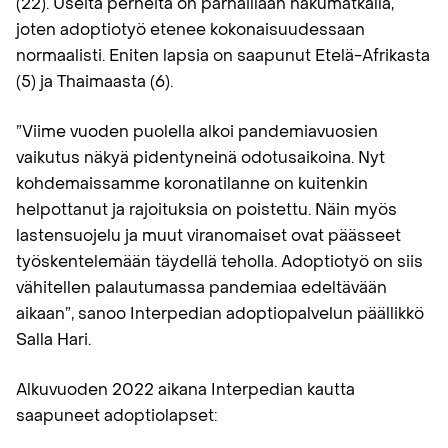
(22). Useita perheitä on parhaillaan hakumatkalla,
joten adoptiotyö etenee kokonaisuudessaan
normaalisti. Eniten lapsia on saapunut Etelä-Afrikasta
(5) ja Thaimaasta (6).
”Viime vuoden puolella alkoi pandemiavuosien
vaikutus näkyä pidentyneinä odotusaikoina. Nyt
kohdemaissamme koronatilanne on kuitenkin
helpottanut ja rajoituksia on poistettu. Näin myös
lastensuojelu ja muut viranomaiset ovat päässeet
työskentelemään täydellä teholla. Adoptiotyö on siis
vähitellen palautumassa pandemiaa edeltävään
aikaan”, sanoo Interpedian adoptiopalvelun päällikkö
Salla Hari.
Alkuvuoden 2022 aikana Interpedian kautta
saapuneet adoptiolapset: