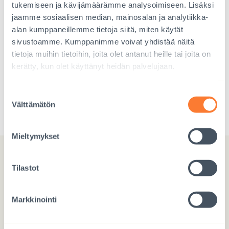
tukemiseen ja kävijämäärämme analysoimiseen. Lisäksi
jaamme sosiaalisen median, mainosalan ja analytiikka-
alan kumppaneillemme tietoja siitä, miten käytät
sivustoamme. Kumppanimme voivat yhdistää näitä
tietoja muihin tietoihin, joita olet antanut heille tai joita on
kerätty, kun olet käyttänyt heidän palvelujaan.
Lisää
adoptiotilastoja
Suostumuksen
Välttämätön
valinta
Mieltymykset
Tilastot
Markkinointi
Interpedia