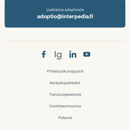
Lisätietoa adoptiosta
adoptio@interpedia.fi
Ig
Yhteistyökumppanit
Keräyslupatiedot
Tietosuojaseloste
Osoitteenmuutos
Palaute