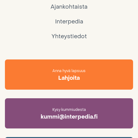
Ajankohtaista
Interpedia
Yhteystiedot
Anna hyvä lapsuus
Lahjoita
Kysy kummiudesta
kummi@interpedia.fi