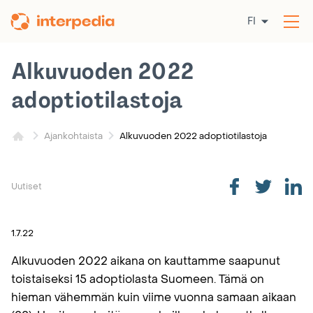
Siirry
FI
sisältöön
Av
val
Alkuvuoden 2022
adoptiotilastoja
Alkuvuoden 2022 adoptiotilastoja
Ajankohtaista
Uutiset
1.7.22
Alkuvuoden 2022 aikana on kauttamme saapunut
toistaiseksi 15 adoptiolasta Suomeen. Tämä on
hieman vähemmän kuin viime vuonna samaan aikaan